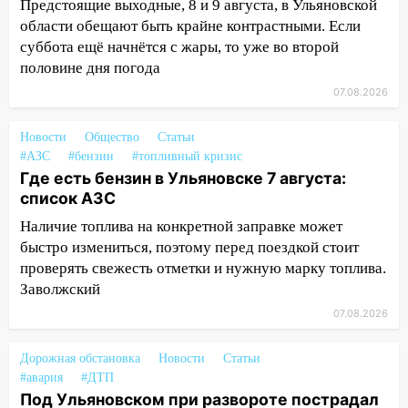
золота в составе сборной мира
Предстоящие выходные, 8 и 9 августа, в Ульяновской
области обещают быть крайне контрастными. Если
11:16
В Ульяновске открыли памятную
суббота ещё начнётся с жары, то уже во второй
доску декабристу Кондратию Рылееву
половине дня погода
10:40
В Ульяновске спасатели ночью
07.08.2026
нашли потерявшегося в заброшенных
садах 79-летнего мужчину
Новости
Общество
Статьи
#АЗС
#бензин
#топливный кризис
10:26
На нескольких улицах Ульяновска
Где есть бензин в Ульяновске 7 августа:
временно отключили холодную воду
список АЗС
10:14
В Ульяновске двоих участников
Наличие топлива на конкретной заправке может
коррупционной схемы при ЦГКБ
быстро измениться, поэтому перед поездкой стоит
отправили в колонию на 7 и 8 лет
проверять свежесть отметки и нужную марку топлива.
09:52
Ночью беспилотники сбили над
Заволжский
соседними Татарстаном и Саратовской
07.08.2026
областью
Дорожная обстановка
09:41
Новости
Статьи
Диана Шурыгина уверовала в
#авария
#ДТП
Бога в СИЗО
Под Ульяновском при развороте пострадал