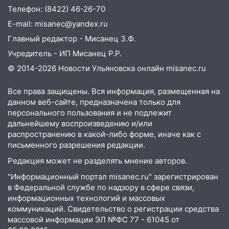
по улице Ефремова
Телефон: (8422) 46-26-70
14:23
67% ульяновцев готовы
E-mail: misanec@yandex.ru
передумать увольняться, если им
Главный редактор - Мисанец З.Ф.
повысят зарплату
Учредитель - ИП Мисанец Р.Р.
14:01
Инсценировали ДТП и получили
© 2014-2026 Новости Ульяновска онлайн
misanec.ru
более 4,6 миллиона рублей: перед
судом предстанет банда
Все права защищены. Вся информация, размещенная на
автоподставщиков
данном веб-сайте, предназначена только для
персонального пользования и не подлежит
13:36
В Инзе произошел крупный пожар
дальнейшему воспроизведению и/или
распространению в какой-либо форме, иначе как с
13:00
В суде защитили репутацию
письменного разрешения редакции.
мужчины, которого необоснованно
обвиняли в жестоком обращении с
Редакция может не разделять мнение авторов.
животными
"Информационный портал misanec.ru" зарегистрирован
12:28
в Федеральной службе по надзору в сфере связи,
Миллион на «льготниках»: в
информационных технологий и массовых
Ульяновской области перевозчик
коммуникаций. Свидетельство о регистрации средства
провернул хитрую схему с чужими
массовой информации ЭЛ №ФС 77 - 61045 от
проездными