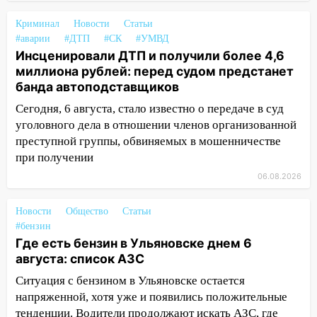
отличные шансы исправить старые
ошибки
Криминал
Новости
Статьи
#аварии
#ДТП
#СК
#УМВД
06.08.2026
Инсценировали ДТП и получили более 4,6
23:20
Прогноз погоды на 7 августа в
миллиона рублей: перед судом предстанет
Ульяновской области
банда автоподставщиков
20:04
Ульяновцев приглашают на забег,
Сегодня, 6 августа, стало известно о передаче в суд
посвящённый Дню воздушного флота
уголовного дела в отношении членов организованной
России
преступной группы, обвиняемых в мошенничестве
при получении
19:12
В Ульяновской области
06.08.2026
руководителя частной компании
наказали за сокрытие прошлого своего
сотрудник
Новости
Общество
Статьи
#бензин
18:02
В Ульяновск едут звезды
Где есть бензин в Ульяновске днем 6
баскетбола!
августа: список АЗС
17:08
Ульяновский областной суд
Ситуация с бензином в Ульяновске остается
оставил в силе приговор руководству
напряженной, хотя уже и появились положительные
«УльяновскФармации» за махинации на
тенденции. Водители продолжают искать АЗС, где