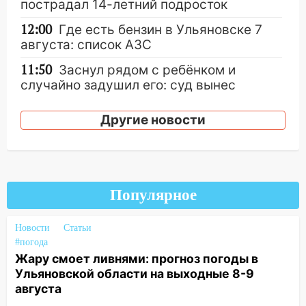
пострадал 14-летний подросток
12:00
Где есть бензин в Ульяновске 7
августа: список АЗС
11:50
Заснул рядом с ребёнком и
случайно задушил его: суд вынес
приговор
Другие новости
11:38
В Ленинском районе пожар
полностью уничтожил дачный дом и
сарай
11:38
В Госдуме предложили отменить
Популярное
ЕГЭ с 2027 года
11:25
В Ульяновске ИИ будет выявлять
Новости
Статьи
нарушителей на контейнерных
#погода
площадках
Жару смоет ливнями: прогноз погоды в
Ульяновской области на выходные 8-9
11:20
Ульяновская шахматистка
августа
Валерия Клейменова выиграла два