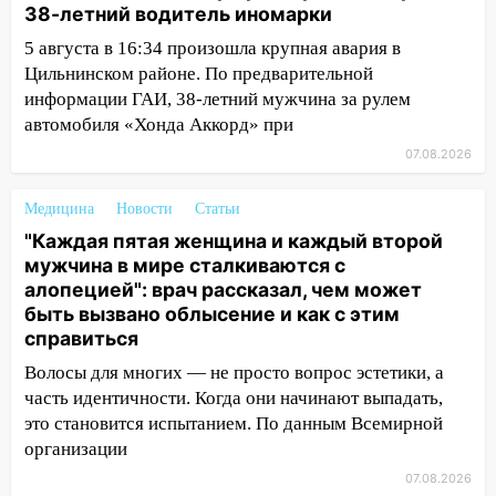
09:35
В Ульяновске директора фирмы
38-летний водитель иномарки
будут судить за неуплату налогов на 48
5 августа в 16:34 произошла крупная авария в
млн рублей
Цильнинском районе. По предварительной
08:22
Подросток на питбайке сбил
информации ГАИ, 38-летний мужчина за рулем
велосипедистку: пострадали двое
автомобиля «Хонда Аккорд» при
07.08.2026
07:20
Жара возвращается: ожидается
знойный и сухой четверг
Медицина
Новости
Статьи
06:00
Под Ульяновском при развороте
"Каждая пятая женщина и каждый второй
пострадал 38-летний водитель
мужчина в мире сталкиваются с
иномарки
алопецией": врач рассказал, чем может
быть вызвано облысение и как с этим
05:00
«Каждая пятая женщина и каждый
справиться
второй мужчина в мире сталкиваются с
алопецией»: врач рассказал, чем может
Волосы для многих — не просто вопрос эстетики, а
быть вызвано облысение и как с этим
часть идентичности. Когда они начинают выпадать,
справиться
это становится испытанием. По данным Всемирной
организации
03:30
Гороскоп на 7 августа: пятница
принесет прилив творческой энергии и
07.08.2026