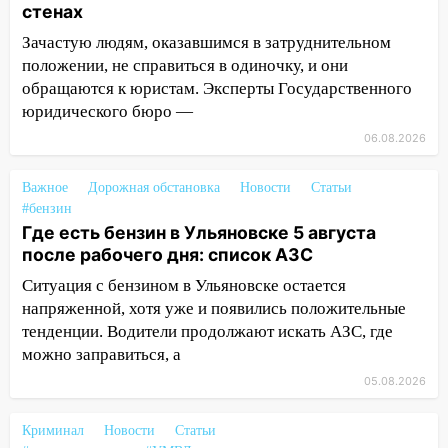
стенах
прибыль, а кому — испытания на
прочность
Зачастую людям, оказавшимся в затруднительном
положении, не справиться в одиночку, и они
05.08.2026
обращаются к юристам. Эксперты Государственного
22:58
Соцсети: на проспекте Тюленева
юридического бюро —
ДТП с мотоциклистом
06.08.2026
20:22
Мошенники обманули 92-летнюю
жительницу Ульяновской области
Важное
Дорожная обстановка
Новости
Статьи
#бензин
19:14
Житель Ульяновской области
Где есть бензин в Ульяновске 5 августа
подвез троих незнакомцев на трассе и
после рабочего дня: список АЗС
заработал уголовное дело
Ситуация с бензином в Ульяновске остается
18:14
Прогноз погоды на 6 августа в
напряженной, хотя уже и появились положительные
Ульяновской области
тенденции. Водители продолжают искать АЗС, где
можно заправиться, а
18:00
Мотофристайл, рок и силовой
экстрим: в Ульяновске пройдет
05.08.2026
большой фестиваль «Наше время»
Криминал
Новости
Статьи
17:30
Где есть бензин в Ульяновске 5