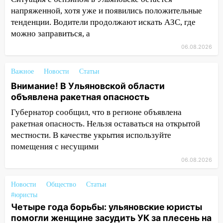
напряженной, хотя уже и появились положительные
10:00
В Старомайнском районе утонул
тенденции. Водители продолжают искать АЗС, где
51-летний мужчина
можно заправиться, а
09:50
В Ульяновске черный коршун
06.08.2026
застрял в тепловозе
09:44
Ульяновские спасатели помогли
Важное
Новости
Статьи
юному велосипедисту на улице
Внимание! В Ульяновской области
Чернышевского
объявлена ракетная опасность
08:21
В Заволжском районе украли два
Губернатор сообщил, что в регионе объявлена
велосипеда
ракетная опасность. Нельзя оставаться на открытой
местности. В качестве укрытия используйте
07:18
В Ульяновск идет
помещения с несущими
тридцатиградусная жара: какая будет
06.08.2026
погода в четверг
06:00
Четыре года борьбы: ульяновские
Новости
Общество
Статьи
юристы помогли женщине засудить УК
#юристы
за плесень на стенах
Четыре года борьбы: ульяновские юристы
помогли женщине засудить УК за плесень на
05:00
Кому 6 августа звезды сулят