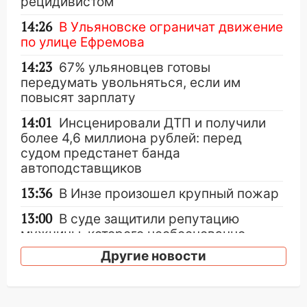
рецидивистом
14:26
В Ульяновске ограничат движение
по улице Ефремова
14:23
67% ульяновцев готовы
передумать увольняться, если им
повысят зарплату
14:01
Инсценировали ДТП и получили
более 4,6 миллиона рублей: перед
судом предстанет банда
автоподставщиков
13:36
В Инзе произошел крупный пожар
13:00
В суде защитили репутацию
мужчины, которого необоснованно
обвиняли в жестоком обращении с
Другие новости
животными
12:28
Миллион на «льготниках»: в
Ульяновской области перевозчик