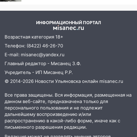
15:00
В Ульяновске после тройного ДТП
госпитализировали 25-летнего байкера
14:32
На Ульяновскую область
ИНФОРМАЦИОННЫЙ ПОРТАЛ
надвигается жара
Возрастная категория 18+
14:08
Пешеход переходил по «зебре»:
Телефон: (8422) 46-26-70
подробности серьезной аварии на
Фруктовой
E-mail: misanec@yandex.ru
Главный редактор - Мисанец З.Ф.
13:30
В Димитровграде на улице
Трудовой горело здание
Учредитель - ИП Мисанец Р.Р.
© 2014-2026 Новости Ульяновска онлайн
misanec.ru
13:00
Водитель без прав врезался в
припаркованный автомобиль
Все права защищены. Вся информация, размещенная на
12:37
Переезжал «зебру» на
данном веб-сайте, предназначена только для
велосипеде и попал под колеса
персонального пользования и не подлежит
дальнейшему воспроизведению и/или
12:18
Вспыхнул изнутри: в
распространению в какой-либо форме, иначе как с
Железнодорожном районе горела дача
письменного разрешения редакции.
11:33
В Засвияжье под колёса авто
Редакция может не разделять мнение авторов.