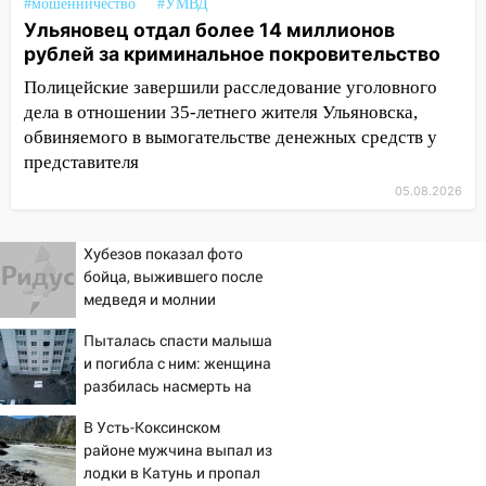
#мошенничество
#УМВД
августа после рабочего дня: список АЗС
Ульяновец отдал более 14 миллионов
рублей за криминальное покровительство
17:05
«Обыск» по видеосвязи: в
Ульяновске задержали 19-летнюю
Полицейские завершили расследование уголовного
сообщницу мошенников
дела в отношении 35-летнего жителя Ульяновска,
обвиняемого в вымогательстве денежных средств у
16:12
Едва не перерезал горло: в
представителя
Вешкайме посиделки с судимым
знакомым закончились для женщины
05.08.2026
больницей
Хубезов показал фото
16:06
18-летняя девушка без прав
бойца, выжившего после
перевернулась на мопеде и попала в
медведя и молнии
больницу
Пыталась спасти малыша
15:59
Ульяновец отдал более 14
и погибла с ним: женщина
миллионов рублей за криминальное
разбилась насмерть на
покровительство
глазах у детей 06/08/2026
В Усть-Коксинском
15:32
– Новости
На «кольце» кроссовер сбил 18-
районе мужчина выпал из
летнего мопедиста
лодки в Катунь и пропал