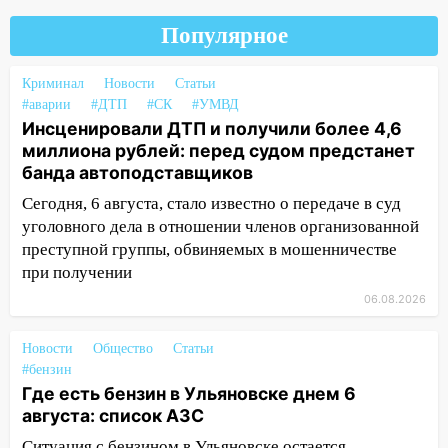
провернул хитрую схему с чужими
Популярное
проездными
12:10
Ульяновский алиментщик накопил
Криминал
Новости
Статьи
120 тысяч долга
#аварии
#ДТП
#СК
#УМВД
Инсценировали ДТП и получили более 4,6
11:49
Снят режим «Ракетная
миллиона рублей: перед судом предстанет
опасность» на территории Ульяновской
банда автоподставщиков
области
Сегодня, 6 августа, стало известно о передаче в суд
11:30
Кабмин РФ разрешил до 1 июля
уголовного дела в отношении членов организованной
2027 года импорт, выпуск и обращение
преступной группы, обвиняемых в мошенничестве
бензина Евро 2, Евро 3, Евро 4
при получении
11:12
Соцсети: на Рябикова автомобиль
06.08.2026
врезался в забор
Новости
Общество
Статьи
10:27
Где есть бензин в Ульяновске
#бензин
днем 6 августа: список АЗС
Где есть бензин в Ульяновске днем 6
10:16
августа: список АЗС
Внимание! В Ульяновской области
объявлена ракетная опасность
Ситуация с бензином в Ульяновске остается