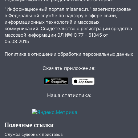
попал мужчина
"Информационный портал misanec.ru" зарегистрирован
в Федеральной службе по надзору в сфере связи,
11:17
В Радищевском районе сгорели
информационных технологий и массовых
хозяйственные постройки
коммуникаций. Свидетельство о регистрации средства
массовой информации ЭЛ №ФС 77 - 61045 от
11:00
В Канадее горел жилой дом
05.03.2015
10:18
Губернатор Ульяновской области:
уничтожено четыре беспилотника в
Политика в отношении обработки персональных данных
регионе
Скачать приложение:
10:00
В Ульяновске дотла сгорел
легковой автомобиль
09:39
В Ульяновске будут судить десять
Наша статистика:
наркодилеров, снабжавших две области
09:25
Вынесли приговор дебоширам,
избившим мужчину в трамвае
Полезные ссылки
08:27
Ульяновская полиция получила
один из шести уникальных автомобилей
Служба судебных приставов