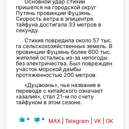
Основной удар стихии
пришелся на городской округ
Путянь провинции Фуцзянь.
Скорость ветра в эпицентре
тайфуна достигала 33 метров в
секунду.
Стихия повредила около 57 тыс.
га сельскохозяйственных земель. В
провинции Фуцзянь более 600 тыс.
жителей остались из-за непогоды
без электричества. Был поврежден
участок морской дамбы
протяженностью 200 метров.
«Дуцзюань», чье название в
переводе с китайского означает
«азалия», стал 21-м по счету
тайфуном в этом сезоне.
0
0
MAX
|
Telegram
|
VK
|
OK