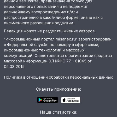
данном веб-сайте, предназначена только для
19:34
персонального пользования и не подлежит
В следственном управлении
дальнейшему воспроизведению и/или
состоялось торжественное
распространению в какой-либо форме, иначе как с
мероприятие, приуроченное к
письменного разрешения редакции.
празднованию Дня сотрудника органов
следствия Российской Федерации
Редакция может не разделять мнение авторов.
19:30
"Информационный портал misanec.ru" зарегистрирован
Ульяновцев приглашают
в Федеральной службе по надзору в сфере связи,
поддержать «Симбирскую чебурашку»
информационных технологий и массовых
на фестивале «ФормАРТ»
коммуникаций. Свидетельство о регистрации средства
18:11
Ульяновская область стала
массовой информации ЭЛ №ФС 77 - 61045 от
пилотным регионом проекта
05.03.2015
«Культурное долголетие»
Политика в отношении обработки персональных данных
17:23
Прогноз погоды в Ульяновской
области на 8 августа
Скачать приложение:
17:16
В реанимацию Ульяновской
областной больницы поступили шесть
новых аппаратов ИВЛ
Наша статистика: