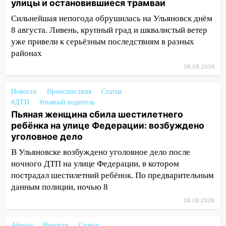
Орджоникидзе
улицы и остановившиеся трамваи
Сильнейшая непогода обрушилась на Ульяновск днём
13:47
На Нижней Террасе мощным
8 августа. Ливень, крупный град и шквалистый ветер
ветром вырвало дерево с корнем
уже привели к серьёзным последствиям в разных
13:46
Сильный ветер сорвал крышу с
районах
СТО на проспекте Созидателей
08.08.2026
13:35
Непогода продолжает бить по
транспорту: в Ульяновске трамвай
Новости
Происшествия
Статьи
сошёл с рельсов
#ДТП
#пьяный водитель
Пьяная женщина сбила шестилетнего
13:22
Упавшие деревья перекрыли
ребёнка на улице Федерации: возбуждено
дороги в Ульяновске: фото
уголовное дело
13:17
Непогода в Ульяновске не
В Ульяновске возбуждено уголовное дело после
закончится сегодня: сильные ливни
ночного ДТП на улице Федерации, в котором
сохранятся 9 августа
пострадал шестилетний ребёнок. По предварительным
данным полиции, ночью 8
13:15
Трижды «брал в долг» без спроса:
08.08.2026
житель Вешкаймского района похитил у
знакомого 191 тысячу рублей
Афиша
Новости
Статьи