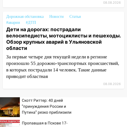
08.08.2026
12:01
Пьяная женщина сбила
шестилетнего ребёнка на улице
Дорожная обстановка
Новости
Статьи
Федерации: возбуждено уголовное дело
#аварии
#ДТП
Дети на дорогах: пострадали
11:16
В Ульяновске ищут 37-летнего
велосипедисты, мотоциклисты и пешеходы.
мужчину, пропавшего ещё 19 июля
Обзор крупных аварий в Ульяновской
10:30
От мотофристайла до прогулки с
области
хаски: куда сходить в Ульяновской
За первые четыре дня текущей недели в регионе
области 8–9 августа
произошло 55 дорожно-транспортных происшествий,
в которых пострадали 14 человек. Такие данные
10:11
Директора ульяновской
приводит областная
«Нефтяной топливной компании» будут
судить за неуплату 48,4 млн рублей
08.08.2026
налогов
09:28
Дети на дорогах: пострадали
Скотт Риттер: 40 дней
велосипедисты, мотоциклисты и
"принуждения России и
пешеходы. Обзор крупных аварий в
Путина" резко приблизили
крах режима Зеленского
Ульяновской области
Пропавшая в Пскове 17-