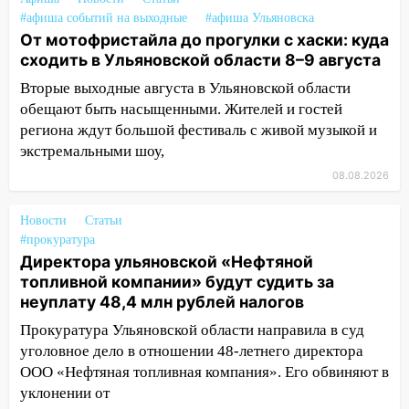
13:14
Ураган оторвал светофор на
#афиша событий на выходные
#афиша Ульяновска
проспекте Филатова в Ульяновске
От мотофристайла до прогулки с хаски: куда
сходить в Ульяновской области 8–9 августа
13:12
Дерево пробило крышу дома на
Новгородской в Ульяновске и рухнуло
Вторые выходные августа в Ульяновской области
на электрощит
обещают быть насыщенными. Жителей и гостей
региона ждут большой фестиваль с живой музыкой и
13:10
В Заволжском районе дерево
экстремальными шоу,
упало во дворе
08.08.2026
13:08
Ураган ударил по Ульяновску:
сорванные крыши, поваленные деревья,
Новости
Статьи
затопленные улицы и остановившиеся
#прокуратура
трамваи
Директора ульяновской «Нефтяной
топливной компании» будут судить за
12:17
Ульяновск накрыл крупный град:
неуплату 48,4 млн рублей налогов
после ливня город снова уходит под
воду
Прокуратура Ульяновской области направила в суд
уголовное дело в отношении 48-летнего директора
12:12
Прокуратура взяла на контроль
ООО «Нефтяная топливная компания». Его обвиняют в
ДТП с шестилетним ребёнком на улице
уклонении от
Федерации