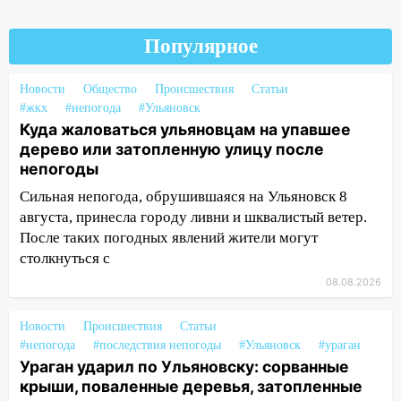
14:16
Шторм продолжает ломать город:
на улице Любови Шевцовой рухнул
Популярное
светофор
Новости
Общество
Происшествия
Статьи
14:14
Студента из Ульяновска обманули
#жкх
#непогода
#Ульяновск
мошенники под видом преподавателя
Куда жаловаться ульяновцам на упавшее
14:12
Куда жаловаться ульяновцам на
дерево или затопленную улицу после
упавшее дерево или затопленную улицу
непогоды
после непогоды
Сильная непогода, обрушившаяся на Ульяновск 8
августа, принесла городу ливни и шквалистый ветер.
13:59
В Новом городе ураганным
После таких погодных явлений жители могут
ветром сорвало опалубку со
столкнуться с
строящегося дома
08.08.2026
13:54
В мэрии Ульяновска рассказали,
как устраняют последствия мощного
Новости
Происшествия
Статьи
шторма
#непогода
#последствия непогоды
#Ульяновск
#ураган
13:49
Стихия продолжает крушить
Ураган ударил по Ульяновску: сорванные
Ульяновск: дерево рухнуло на дом на
крыши, поваленные деревья, затопленные