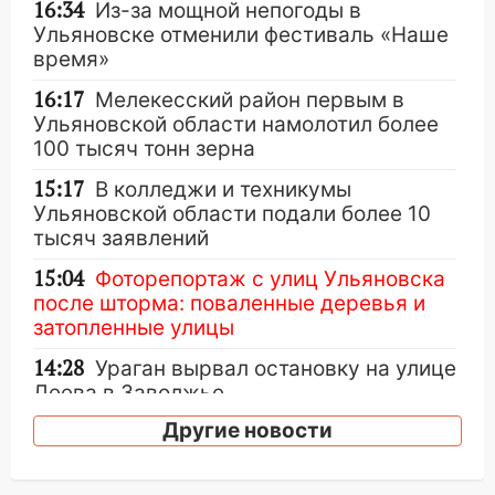
16:34
Из-за мощной непогоды в
Ульяновске отменили фестиваль «Наше
время»
16:17
Мелекесский район первым в
Ульяновской области намолотил более
100 тысяч тонн зерна
15:17
В колледжи и техникумы
Ульяновской области подали более 10
тысяч заявлений
15:04
Фоторепортаж с улиц Ульяновска
после шторма: поваленные деревья и
затопленные улицы
14:28
Ураган вырвал остановку на улице
Деева в Заволжье
Другие новости
14:26
Жители Ульяновска сами
пытаются расчистить ливнёвки, не
дождавшись коммунальщиков