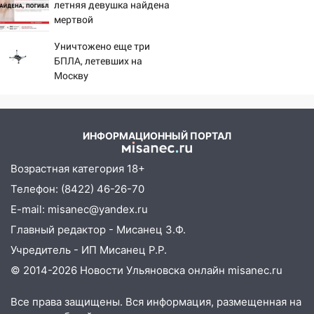
08:30
летняя девушка найдена
Поджог со свечой, 16 сгоревших
мертвой
домов и выстрел за водку
07:50
Уничтожено еще три
Какая погоды будет днем 8
БПЛА, летевших на
августа
Москву
06:45
Императорский мост в
Ульяновске останется закрытым до
утра 10 августа
ИНФОРМАЦИОННЫЙ ПОРТАЛ
05:18
Судьба готовит сюрприз: гороскоп
на 8 августа — кому повезет с
Возрастная категория 18+
деньгами, а кого ждет неожиданная
Телефон: (8422) 46-26-70
встреча
E-mail: misanec@yandex.ru
04:47
В Ульяновской области объявили
Главный редактор - Мисанец З.Ф.
ракетную опасность: звучат сирены
Учредитель - ИП Мисанец Р.Р.
07.08.2026
© 2014-2026 Новости Ульяновска онлайн
misanec.ru
20:40
Ульяновские аграрии смогут
купить тракторы с отсрочкой платежа
Все права защищены. Вся информация, размещенная на
до декабря