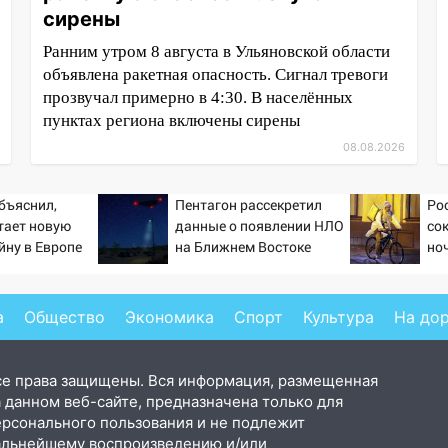
сирены
Ранним утром 8 августа в Ульяновской области
объявлена ракетная опасность. Сигнал тревоги
прозвучал примерно в 4:30. В населённых
пунктах региона включены сирены
08.08.2026
бъяснил,
Пентагон рассекретил
Ро
тает новую
данные о появлении НЛО
со
йну в Европе
на Ближнем Востоке
но
й
а
Общество
Экономика
Спорт
Культура
На до
се права защищены. Вся информация, размещенная
 данном веб-сайте, предназначена только для
ерсонального пользования и не подлежит
альнейшему воспроизведению и/или