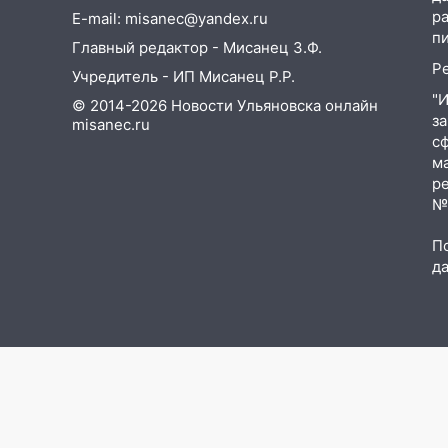
р
E-mail: misanec@yandex.ru
18:11
Ульяновская область
п
Главный редактор - Мисанец З.Ф.
стала пилотным регионом
Р
проекта «Культурное
Учредитель - ИП Мисанец Р.Р.
долголетие»
"
© 2014-2026 Новости Ульяновска онлайн
з
misanec.ru
17:16
В реанимацию
с
Ульяновской областной
м
больницы поступили шесть
р
новых аппаратов ИВЛ
№Ф
16:51
В Чердаклинском районе
П
ремонтируют дороги, ставят
д
остановки и проводят новое
освещение
16:35
В Ульяновске установили
ещё девять бункеров для
крупногабаритного мусора
16:26
В Ульяновске бесплатно
покажут матч «Волги» под