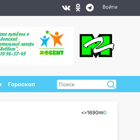
Войти
х
Гороскоп
1690
0