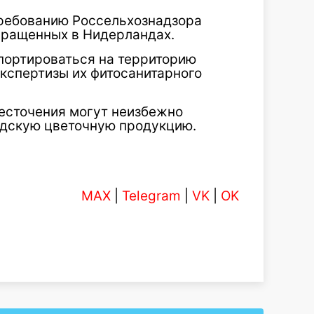
 требованию Россельхознадзора
ыращенных в Нидерландах.
портироваться на территорию
экспертизы их фитосанитарного
жесточения могут неизбежно
андскую цветочную продукцию.
MAX
|
Telegram
|
VK
|
OK