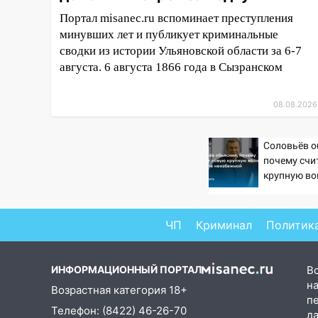
04:47
В Ульяновской области
Портал misanec.ru вспоминает преступления
объявили ракетную опасность:
минувших лет и публикует криминальные
звучат сирены
сводки из истории Ульяновской области за 6-7
07.08.2026
августа. 6 августа 1866 года в Сызранском
20:40
Ульяновские аграрии
смогут купить тракторы с
08.08.2026
отсрочкой платежа до декабря
19:34
В следственном
Соловьёв о
управлении состоялось
почему счи
торжественное мероприятие,
крупную во
неизбежно
приуроченное к празднованию
Дня сотрудника органов
следствия Российской
ЧП
Криминал
Политик
Федерации
19:30
Ульяновцев приглашают
ИНФОРМАЦИОННЫЙ ПОРТАЛ
В
поддержать «Симбирскую
на
Возрастная категория 18+
чебурашку» на фестивале
п
Телефон: (8422) 46-26-70
«ФормАРТ»
д