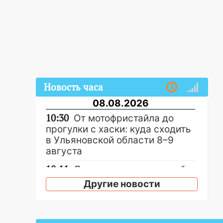
Новость часа
08.08.2026
10:30
От мотофристайла до
прогулки с хаски: куда сходить
в Ульяновской области 8–9
августа
10:11
Директора ульяновской
«Нефтяной топливной
Другие новости
компании» будут судить за
неуплату 48,4 млн рублей
налогов