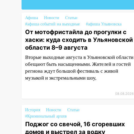
09:28
Дети на дорогах:
пострадали велосипедисты,
мотоциклисты и пешеходы.
Афиша
Новости
Статьи
Обзор крупных аварий в
#афиша событий на выходные
#афиша Ульяновска
Ульяновской области
От мотофристайла до прогулки с
хаски: куда сходить в Ульяновской
08:30
Поджог со свечой, 16
области 8–9 августа
сгоревших домов и выстрел за
водку
Вторые выходные августа в Ульяновской области
обещают быть насыщенными. Жителей и гостей
07:50
Какая погоды будет днем
региона ждут большой фестиваль с живой
8 августа
музыкой и экстремальными шоу,
06:45
Императорский мост в
Ульяновске останется
08.08.2026
закрытым до утра 10 августа
05:18
Судьба готовит сюрприз:
История
Новости
Статьи
гороскоп на 8 августа — кому
#Криминальный архив
повезет с деньгами, а кого
Поджог со свечой, 16 сгоревших
ждет неожиданная встреча
домов и выстрел за водку