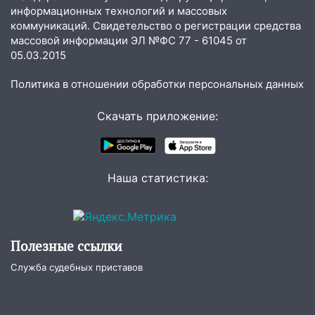
справиться
информационных технологий и массовых
коммуникаций. Свидетельство о регистрации средства
03:30
Гороскоп на 7 августа: пятница
массовой информации ЭЛ №ФС 77 - 61045 от
принесет прилив творческой энергии и
05.03.2015
отличные шансы исправить старые
ошибки
Политика в отношении обработки персональных данных
06.08.2026
Скачать приложение:
23:20
Прогноз погоды на 7 августа в
Ульяновской области
20:04
Ульяновцев приглашают на забег,
посвящённый Дню воздушного флота
Наша статистика:
России
19:12
В Ульяновской области
руководителя частной компании
Полезные ссылки
наказали за сокрытие прошлого своего
сотрудник
Служба судебных приставов
18:02
В Ульяновск едут звезды
баскетбола!