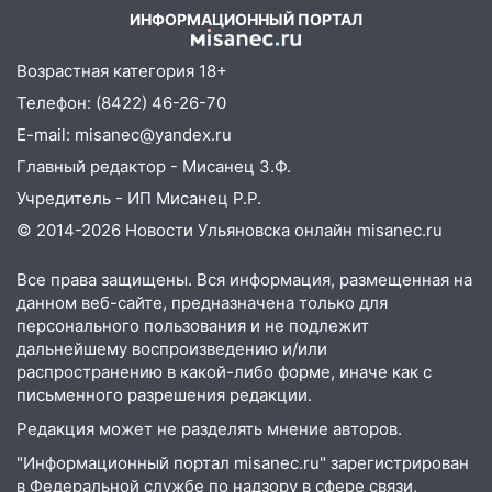
ИНФОРМАЦИОННЫЙ ПОРТАЛ
09:41
Диана Шурыгина уверовала в
Бога в СИЗО
Возрастная категория 18+
09:35
В Ульяновске директора фирмы
Телефон: (8422) 46-26-70
будут судить за неуплату налогов на 48
E-mail: misanec@yandex.ru
млн рублей
Главный редактор - Мисанец З.Ф.
08:22
Подросток на питбайке сбил
Учредитель - ИП Мисанец Р.Р.
велосипедистку: пострадали двое
© 2014-2026 Новости Ульяновска онлайн
misanec.ru
07:20
Жара возвращается: ожидается
знойный и сухой четверг
Все права защищены. Вся информация, размещенная на
данном веб-сайте, предназначена только для
06:00
Под Ульяновском при развороте
персонального пользования и не подлежит
пострадал 38-летний водитель
дальнейшему воспроизведению и/или
иномарки
распространению в какой-либо форме, иначе как с
письменного разрешения редакции.
05:00
«Каждая пятая женщина и каждый
второй мужчина в мире сталкиваются с
Редакция может не разделять мнение авторов.
алопецией»: врач рассказал, чем может
"Информационный портал misanec.ru" зарегистрирован
быть вызвано облысение и как с этим
в Федеральной службе по надзору в сфере связи,