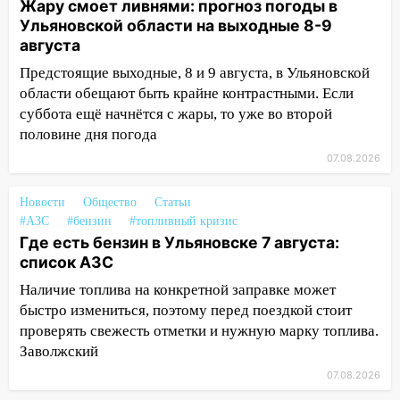
клуба «Рекорд-Fitness»
Жару смоет ливнями: прогноз погоды в
Ульяновской области на выходные 8-9
15:34
После вмешательства
августа
прокуратуры в селах Ульяновской
Предстоящие выходные, 8 и 9 августа, в Ульяновской
области привели в порядок детские
области обещают быть крайне контрастными. Если
площадки
суббота ещё начнётся с жары, то уже во второй
15:27
Прокуратура проверяет
половине дня погода
капремонт школы в селе Кивать
07.08.2026
15:08
В Кузоватово после прокурорской
проверки обновили разметку на
Новости
Общество
Статьи
пешеходных переходах
#АЗС
#бензин
#топливный кризис
Где есть бензин в Ульяновске 7 августа:
14:40
На проспекте Гая в Ульяновске
список АЗС
запретили остановку автомобилей на
Наличие топлива на конкретной заправке может
50-метровом участке
быстро измениться, поэтому перед поездкой стоит
14:22
В Новом городе 8 августа пройдет
проверять свежесть отметки и нужную марку топлива.
большой фестиваль «Наше время» с
Заволжский
мотофристайлом и концертом
07.08.2026
«Мураками»