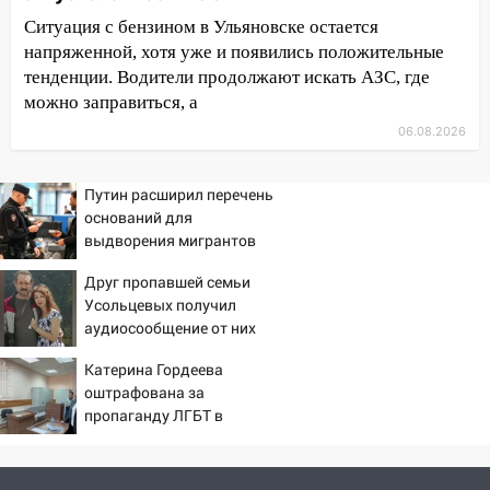
Ситуация с бензином в Ульяновске остается
11:20
Ульяновская шахматистка
напряженной, хотя уже и появились положительные
Валерия Клейменова выиграла два
тенденции. Водители продолжают искать АЗС, где
золота в составе сборной мира
можно заправиться, а
11:16
В Ульяновске открыли памятную
06.08.2026
доску декабристу Кондратию Рылееву
10:40
В Ульяновске спасатели ночью
Путин расширил перечень
нашли потерявшегося в заброшенных
оснований для
садах 79-летнего мужчину
выдворения мигрантов
10:26
На нескольких улицах Ульяновска
Друг пропавшей семьи
временно отключили холодную воду
Усольцевых получил
аудиосообщение от них
10:14
В Ульяновске двоих участников
коррупционной схемы при ЦГКБ
Катерина Гордеева
отправили в колонию на 7 и 8 лет
оштрафована за
пропаганду ЛГБТ в
09:52
Ночью беспилотники сбили над
интернете - Новости на
соседними Татарстаном и Саратовской
Вести.ru
областью