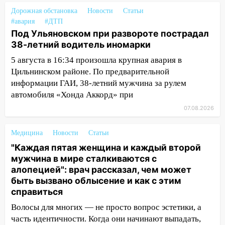
14:04
Жару смоет ливнями: прогноз
Дорожная обстановка
Новости
Статьи
погоды в Ульяновской области на
#авария
#ДТП
выходные 8-9 августа
Под Ульяновском при развороте пострадал
38-летний водитель иномарки
13:30
В Ульяновске транспортные
5 августа в 16:34 произошла крупная авария в
полицейские проведут акцию «Час
Цильнинском районе. По предварительной
пассажира»
информации ГАИ, 38-летний мужчина за рулем
13:20
В Ульяновске за один день
автомобиля «Хонда Аккорд» при
обокрали женщину на пляже и
07.08.2026
подростка в сквере
13:01
В Димитровграде мужчина
Медицина
Новости
Статьи
выбросил из машины страйкбольную
"Каждая пятая женщина и каждый второй
гранату: его задержали
мужчина в мире сталкиваются с
алопецией": врач рассказал, чем может
12:34
На Ульяновскую область
быть вызвано облысение и как с этим
надвигается сильнейшая непогода: град
справиться
и шквал до 27 м/с
Волосы для многих — не просто вопрос эстетики, а
12:31
Ульяновец хотел купить иномарку
часть идентичности. Когда они начинают выпадать,
из Европы и потерял 760 тысяч рублей