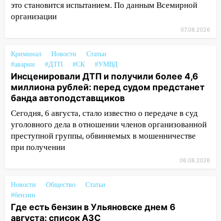
это становится испытанием. По данным Всемирной
организации
12:20
В Чердаклинском районе
столкнулись «Лада» и Chevrolet:
07.08.2026
пострадал 14-летний подросток
Криминал
Новости
Статьи
12:00
Где есть бензин в Ульяновске 7
#аварии
#ДТП
#СК
#УМВД
августа: список АЗС
Инсценировали ДТП и получили более 4,6
11:50
Заснул рядом с ребёнком и
миллиона рублей: перед судом предстанет
случайно задушил его: суд вынес
банда автоподставщиков
приговор
Сегодня, 6 августа, стало известно о передаче в суд
уголовного дела в отношении членов организованной
11:38
В Ленинском районе пожар
преступной группы, обвиняемых в мошенничестве
полностью уничтожил дачный дом и
при получении
сарай
06.08.2026
11:38
В Госдуме предложили отменить
ЕГЭ с 2027 года
Новости
Общество
Статьи
11:25
В Ульяновске ИИ будет выявлять
#бензин
нарушителей на контейнерных
Где есть бензин в Ульяновске днем 6
площадках
августа: список АЗС