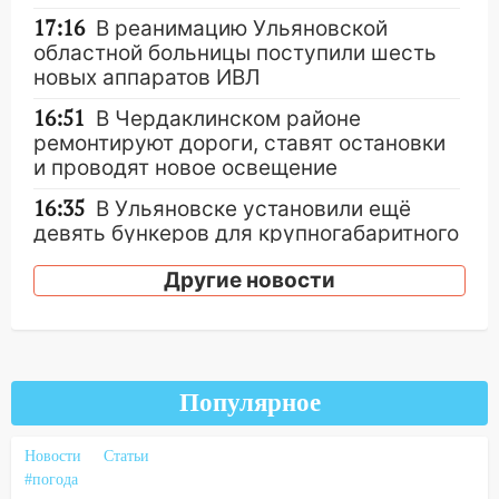
17:16
В реанимацию Ульяновской
областной больницы поступили шесть
новых аппаратов ИВЛ
16:51
В Чердаклинском районе
ремонтируют дороги, ставят остановки
и проводят новое освещение
16:35
В Ульяновске установили ещё
девять бункеров для крупногабаритного
мусора
Другие новости
16:26
В Ульяновске бесплатно покажут
матч «Волги» под открытым небом
16:12
В Ульяновском госуниверситете
разработают отечественный прибор для
Популярное
цифровой ПЦР
15:47
Ульяновцы могут вернуть деньги
Новости
Статьи
за абонементы закрывшегося фитнес-
#погода