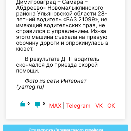
Димитровград – Самара –
Абдреево» Новомалыклинского
района Ульяновской области 28-
летний водитель «ВАЗ 21099», не
имеющий водительских прав, не
справился с управлением. Из-за
этого машина съехала на правую
обочину дороги и опрокинулась в
кювет.
В результате ДТП водитель
скончался до приезда скорой
помощи.
Фото из сети Интернет
(yarreg.ru)
0
0
MAX
|
Telegram
|
VK
|
OK
Все выпуски Справедливого телефона