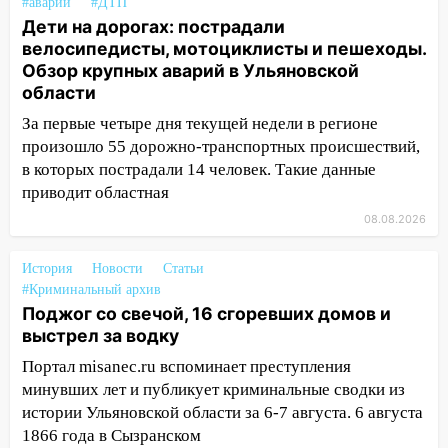
#аварии
#ДТП
19:34
В следственном управлении
Дети на дорогах: пострадали
состоялось торжественное
велосипедисты, мотоциклисты и пешеходы.
мероприятие, приуроченное к
Обзор крупных аварий в Ульяновской
празднованию Дня сотрудника органов
области
следствия Российской Федерации
За первые четыре дня текущей недели в регионе
19:30
Ульяновцев приглашают
произошло 55 дорожно-транспортных происшествий,
поддержать «Симбирскую чебурашку»
в которых пострадали 14 человек. Такие данные
на фестивале «ФормАРТ»
приводит областная
18:11
Ульяновская область стала
08.08.2026
пилотным регионом проекта
«Культурное долголетие»
История
Новости
Статьи
#Криминальный архив
17:16
В реанимацию Ульяновской
Поджог со свечой, 16 сгоревших домов и
областной больницы поступили шесть
выстрел за водку
новых аппаратов ИВЛ
Портал misanec.ru вспоминает преступления
16:51
В Чердаклинском районе
минувших лет и публикует криминальные сводки из
ремонтируют дороги, ставят остановки
истории Ульяновской области за 6-7 августа. 6 августа
и проводят новое освещение
1866 года в Сызранском