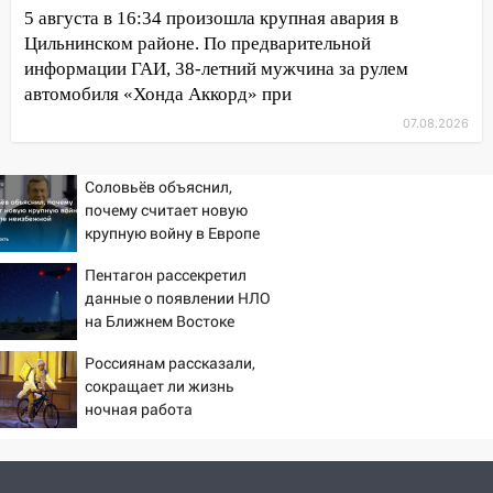
13:20
В Ульяновске за один день
5 августа в 16:34 произошла крупная авария в
обокрали женщину на пляже и
Цильнинском районе. По предварительной
подростка в сквере
информации ГАИ, 38-летний мужчина за рулем
автомобиля «Хонда Аккорд» при
13:01
В Димитровграде мужчина
выбросил из машины страйкбольную
07.08.2026
гранату: его задержали
12:34
На Ульяновскую область
Соловьёв объяснил,
надвигается сильнейшая непогода: град
почему считает новую
крупную войну в Европе
и шквал до 27 м/с
неизбежной
12:31
Пентагон рассекретил
Ульяновец хотел купить иномарку
данные о появлении НЛО
из Европы и потерял 760 тысяч рублей
на Ближнем Востоке
12:20
В Чердаклинском районе
Россиянам рассказали,
столкнулись «Лада» и Chevrolet:
сокращает ли жизнь
пострадал 14-летний подросток
ночная работа
12:00
Где есть бензин в Ульяновске 7
августа: список АЗС