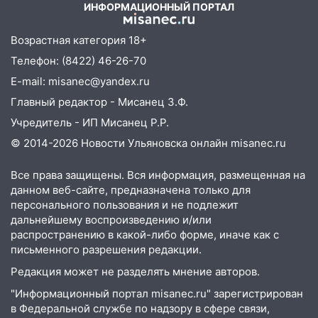
11:50
Заснул рядом с ребёнком и
ИНФОРМАЦИОННЫЙ ПОРТАЛ
случайно задушил его: суд вынес
приговор
Возрастная категория 18+
11:38
В Ленинском районе пожар
Телефон: (8422) 46-26-70
полностью уничтожил дачный дом и
E-mail: misanec@yandex.ru
сарай
Главный редактор - Мисанец З.Ф.
11:38
В Госдуме предложили отменить
Учредитель - ИП Мисанец Р.Р.
ЕГЭ с 2027 года
© 2014-2026 Новости Ульяновска онлайн
misanec.ru
11:25
В Ульяновске ИИ будет выявлять
нарушителей на контейнерных
Все права защищены. Вся информация, размещенная на
площадках
данном веб-сайте, предназначена только для
персонального пользования и не подлежит
11:20
Ульяновская шахматистка
дальнейшему воспроизведению и/или
Валерия Клейменова выиграла два
распространению в какой-либо форме, иначе как с
золота в составе сборной мира
письменного разрешения редакции.
Редакция может не разделять мнение авторов.
11:16
В Ульяновске открыли памятную
доску декабристу Кондратию Рылееву
"Информационный портал misanec.ru" зарегистрирован
в Федеральной службе по надзору в сфере связи,
10:40
В Ульяновске спасатели ночью