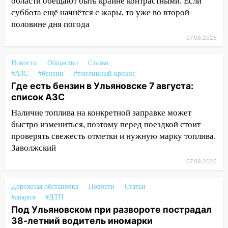
области обещают быть крайне контрастными. Если
суббота ещё начнётся с жары, то уже во второй
15:08
В Кузоватово после прокурорской
половине дня погода
проверки обновили разметку на
пешеходных переходах
07.08.2026
14:40
На проспекте Гая в Ульяновске
Новости
Общество
Статьи
запретили остановку автомобилей на
#АЗС
#бензин
#топливный кризис
50-метровом участке
Где есть бензин в Ульяновске 7 августа:
14:22
список АЗС
В Новом городе 8 августа пройдет
большой фестиваль «Наше время» с
Наличие топлива на конкретной заправке может
мотофристайлом и концертом
быстро измениться, поэтому перед поездкой стоит
«Мураками»
проверять свежесть отметки и нужную марку топлива.
Заволжский
14:04
Жару смоет ливнями: прогноз
погоды в Ульяновской области на
07.08.2026
выходные 8-9 августа
Дорожная обстановка
Новости
Статьи
13:30
В Ульяновске транспортные
#авария
#ДТП
полицейские проведут акцию «Час
Под Ульяновском при развороте пострадал
пассажира»
38-летний водитель иномарки