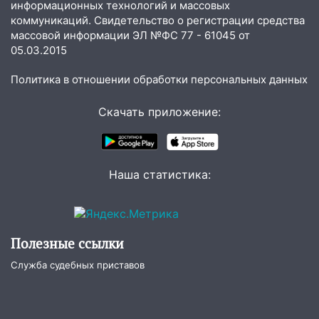
информационных технологий и массовых
нашли потерявшегося в заброшенных
коммуникаций. Свидетельство о регистрации средства
садах 79-летнего мужчину
массовой информации ЭЛ №ФС 77 - 61045 от
05.03.2015
10:26
На нескольких улицах Ульяновска
временно отключили холодную воду
Политика в отношении обработки персональных данных
10:14
В Ульяновске двоих участников
Скачать приложение:
коррупционной схемы при ЦГКБ
отправили в колонию на 7 и 8 лет
09:52
Ночью беспилотники сбили над
соседними Татарстаном и Саратовской
Наша статистика:
областью
09:41
Диана Шурыгина уверовала в
Бога в СИЗО
Полезные ссылки
09:35
В Ульяновске директора фирмы
Служба судебных приставов
будут судить за неуплату налогов на 48
млн рублей
08:22
Подросток на питбайке сбил