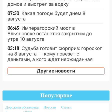
домов и выстрел за водку
07:50
Какая погоды будет днем 8
августа
06:45
Императорский мост в
Ульяновске останется закрытым до
утра 10 августа
05:18
Судьба готовит сюрприз: гороскоп
на 8 августа — кому повезет с
деньгами, а кого ждет неожиданная
встреча
Другие новости
04:47
В Ульяновской области объявили
ракетную опасность: звучат сирены
07.08.2026
20:40
Ульяновские аграрии смогут
Популярное
купить тракторы с отсрочкой платежа
до декабря
Дорожная обстановка
Новости
Статьи