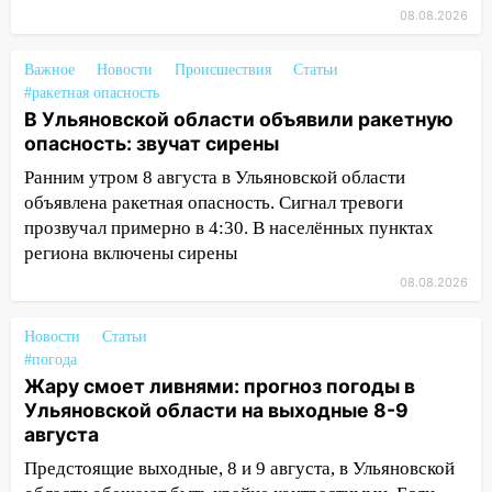
16:35
В Ульяновске установили ещё
08.08.2026
девять бункеров для крупногабаритного
мусора
Важное
Новости
Происшествия
Статьи
#ракетная опасность
16:26
В Ульяновске бесплатно покажут
В Ульяновской области объявили ракетную
матч «Волги» под открытым небом
опасность: звучат сирены
16:12
В Ульяновском госуниверситете
Ранним утром 8 августа в Ульяновской области
разработают отечественный прибор для
объявлена ракетная опасность. Сигнал тревоги
цифровой ПЦР
прозвучал примерно в 4:30. В населённых пунктах
региона включены сирены
15:47
Ульяновцы могут вернуть деньги
за абонементы закрывшегося фитнес-
08.08.2026
клуба «Рекорд-Fitness»
Новости
Статьи
15:34
После вмешательства
#погода
прокуратуры в селах Ульяновской
Жару смоет ливнями: прогноз погоды в
области привели в порядок детские
Ульяновской области на выходные 8-9
площадки
августа
15:27
Прокуратура проверяет
Предстоящие выходные, 8 и 9 августа, в Ульяновской
капремонт школы в селе Кивать