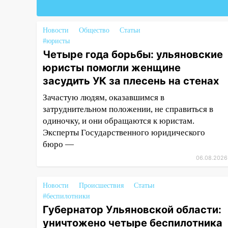
Тюленева ДТП с
мотоциклистом
Новости
Общество
Статьи
20:22
Мошенники обманули 92-
#юристы
летнюю жительницу
Четыре года борьбы: ульяновские
Ульяновской области
юристы помогли женщине
засудить УК за плесень на стенах
19:14
Житель Ульяновской
области подвез троих
Зачастую людям, оказавшимся в
незнакомцев на трассе и
затруднительном положении, не справиться в
заработал уголовное дело
одиночку, и они обращаются к юристам.
18:14
Эксперты Государственного юридического
Прогноз погоды на 6
августа в Ульяновской области
бюро —
06.08.2026
18:00
Мотофристайл, рок и
силовой экстрим: в Ульяновске
пройдет большой фестиваль
Новости
Происшествия
Статьи
«Наше время»
#беспилотники
Губернатор Ульяновской области:
17:30
Где есть бензин в
уничтожено четыре беспилотника
Ульяновске 5 августа после