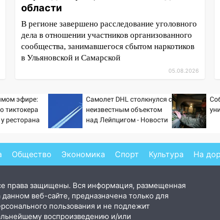
области
В регионе завершено расследование уголовного
дела в отношении участников организованного
сообщества, занимавшегося сбытом наркотиков
в Ульяновской и Самарской
05.08.2026
ямом эфире:
Самолет DHL столкнулся с
Со
о тиктокера
неизвестным объектом
ун
 у ресторана
над Лейпцигом - Новости
на Вести.ru
а
Общество
Экономика
Спорт
Культура
На до
се права защищены. Вся информация, размещенная
 данном веб-сайте, предназначена только для
ерсонального пользования и не подлежит
альнейшему воспроизведению и/или