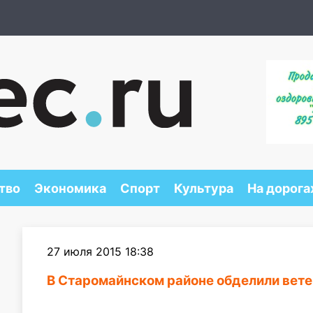
тво
Экономика
Спорт
Культура
На дорога
27 июля 2015 18:38
В Старомайнском районе обделили вет