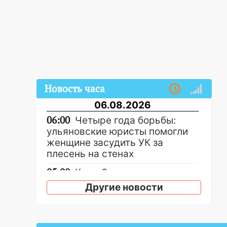
Новость часа
06.08.2026
06:00
Четыре года борьбы:
ульяновские юристы помогли
женщине засудить УК за
плесень на стенах
05:00
Кому 6 августа звезды
сулят прибыль, а кому —
Другие новости
испытания на прочность
05.08.2026
22:58
Соцсети: на проспекте