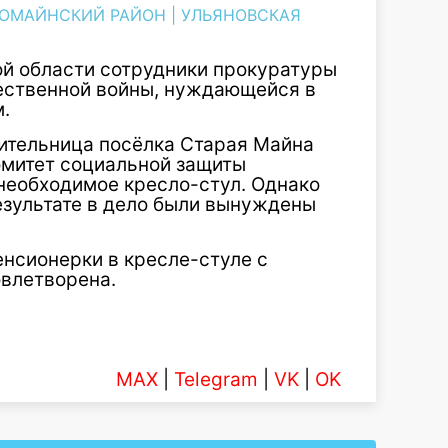
РОМАЙНСКИЙ РАЙОН
|
УЛЬЯНОВСКАЯ
й области сотрудники прокуратуры
ественной войны, нуждающейся в
.
жительница посёлка Старая Майна
омитет социальной защиты
 необходимое кресло-стул. Однако
езультате в дело были вынуждены
нсионерки в кресле-стуле с
влетворена.
MAX
|
Telegram
|
VK
|
OK