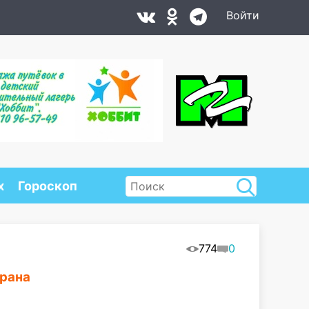
Войти
х
Гороскоп
774
0
ерана