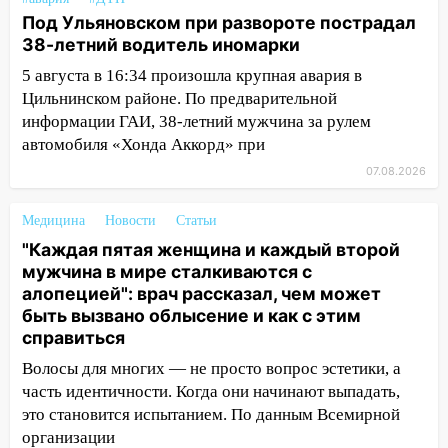
пешеходных переходах
Под Ульяновском при развороте пострадал
14:40
На проспекте Гая в Ульяновске
38-летний водитель иномарки
запретили остановку автомобилей на
5 августа в 16:34 произошла крупная авария в
50-метровом участке
Цильнинском районе. По предварительной
14:22
В Новом городе 8 августа пройдет
информации ГАИ, 38-летний мужчина за рулем
большой фестиваль «Наше время» с
автомобиля «Хонда Аккорд» при
мотофристайлом и концертом
07.08.2026
«Мураками»
14:04
Жару смоет ливнями: прогноз
Медицина
Новости
Статьи
погоды в Ульяновской области на
"Каждая пятая женщина и каждый второй
выходные 8-9 августа
мужчина в мире сталкиваются с
алопецией": врач рассказал, чем может
13:30
В Ульяновске транспортные
быть вызвано облысение и как с этим
полицейские проведут акцию «Час
справиться
пассажира»
Волосы для многих — не просто вопрос эстетики, а
13:20
В Ульяновске за один день
часть идентичности. Когда они начинают выпадать,
обокрали женщину на пляже и
это становится испытанием. По данным Всемирной
подростка в сквере
организации