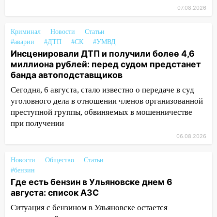
13:01
В Димитровграде мужчина
07.08.2026
выбросил из машины страйкбольную
гранату: его задержали
Криминал
Новости
Статьи
#аварии
#ДТП
#СК
#УМВД
12:34
На Ульяновскую область
Инсценировали ДТП и получили более 4,6
надвигается сильнейшая непогода: град
миллиона рублей: перед судом предстанет
и шквал до 27 м/с
банда автоподставщиков
12:31
Ульяновец хотел купить иномарку
Сегодня, 6 августа, стало известно о передаче в суд
из Европы и потерял 760 тысяч рублей
уголовного дела в отношении членов организованной
преступной группы, обвиняемых в мошенничестве
12:20
В Чердаклинском районе
при получении
столкнулись «Лада» и Chevrolet:
пострадал 14-летний подросток
06.08.2026
12:00
Где есть бензин в Ульяновске 7
Новости
Общество
Статьи
августа: список АЗС
#бензин
Где есть бензин в Ульяновске днем 6
11:50
Заснул рядом с ребёнком и
августа: список АЗС
случайно задушил его: суд вынес
приговор
Ситуация с бензином в Ульяновске остается