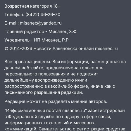
10:26
На нескольких улицах Ульяновска
Возрастная категория 18+
временно отключили холодную воду
Телефон: (8422) 46-26-70
10:14
В Ульяновске двоих участников
E-mail: misanec@yandex.ru
коррупционной схемы при ЦГКБ
отправили в колонию на 7 и 8 лет
Главный редактор - Мисанец З.Ф.
Учредитель - ИП Мисанец Р.Р.
09:52
Ночью беспилотники сбили над
© 2014-2026 Новости Ульяновска онлайн
misanec.ru
соседними Татарстаном и Саратовской
областью
Все права защищены. Вся информация, размещенная на
09:41
Диана Шурыгина уверовала в
данном веб-сайте, предназначена только для
Бога в СИЗО
персонального пользования и не подлежит
дальнейшему воспроизведению и/или
09:35
В Ульяновске директора фирмы
распространению в какой-либо форме, иначе как с
будут судить за неуплату налогов на 48
письменного разрешения редакции.
млн рублей
Редакция может не разделять мнение авторов.
08:22
Подросток на питбайке сбил
"Информационный портал misanec.ru" зарегистрирован
велосипедистку: пострадали двое
в Федеральной службе по надзору в сфере связи,
информационных технологий и массовых
07:20
Жара возвращается: ожидается
коммуникаций. Свидетельство о регистрации средства
знойный и сухой четверг