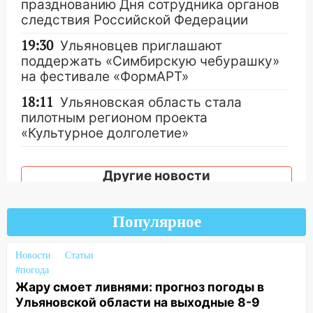
празднованию Дня сотрудника органов
следствия Российской Федерации
19:30
Ульяновцев приглашают
поддержать «Симбирскую чебурашку»
на фестивале «ФормАРТ»
18:11
Ульяновская область стала
пилотным регионом проекта
«Культурное долголетие»
17:16
В реанимацию Ульяновской
областной больницы поступили шесть
Другие новости
новых аппаратов ИВЛ
16:51
В Чердаклинском районе
Популярное
ремонтируют дороги, ставят остановки
и проводят новое освещение
Новости
Статьи
16:35
В Ульяновске установили ещё
#погода
Жару смоет ливнями: прогноз погоды в
девять бункеров для крупногабаритного
Ульяновской области на выходные 8-9
мусора