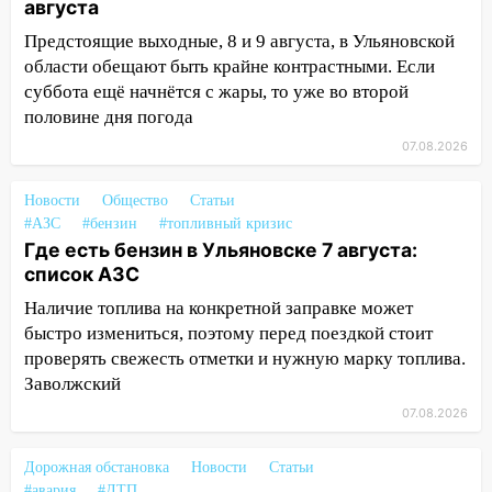
августа
16:26
В Ульяновске бесплатно покажут
Предстоящие выходные, 8 и 9 августа, в Ульяновской
матч «Волги» под открытым небом
области обещают быть крайне контрастными. Если
16:12
В Ульяновском госуниверситете
суббота ещё начнётся с жары, то уже во второй
разработают отечественный прибор для
половине дня погода
цифровой ПЦР
07.08.2026
15:47
Ульяновцы могут вернуть деньги
за абонементы закрывшегося фитнес-
Новости
Общество
Статьи
клуба «Рекорд-Fitness»
#АЗС
#бензин
#топливный кризис
Где есть бензин в Ульяновске 7 августа:
15:34
После вмешательства
список АЗС
прокуратуры в селах Ульяновской
Наличие топлива на конкретной заправке может
области привели в порядок детские
быстро измениться, поэтому перед поездкой стоит
площадки
проверять свежесть отметки и нужную марку топлива.
15:27
Прокуратура проверяет
Заволжский
капремонт школы в селе Кивать
07.08.2026
15:08
В Кузоватово после прокурорской
проверки обновили разметку на
Дорожная обстановка
Новости
Статьи
#авария
#ДТП