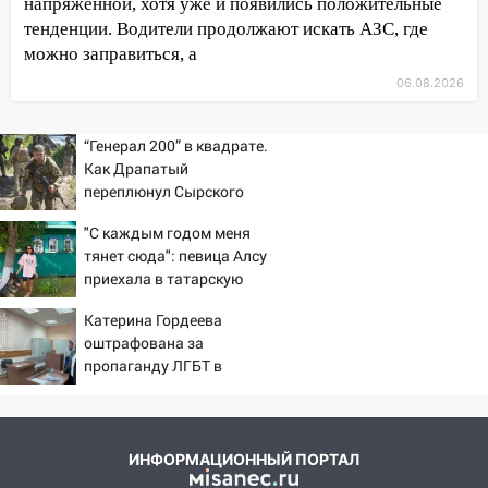
напряженной, хотя уже и появились положительные
11:38
В Ленинском районе пожар
тенденции. Водители продолжают искать АЗС, где
полностью уничтожил дачный дом и
можно заправиться, а
сарай
06.08.2026
11:38
В Госдуме предложили отменить
ЕГЭ с 2027 года
“Генерал 200” в квадрате.
11:25
В Ульяновске ИИ будет выявлять
Как Драпатый
нарушителей на контейнерных
переплюнул Сырского
площадках
"С каждым годом меня
11:20
Ульяновская шахматистка
тянет сюда": певица Алсу
Валерия Клейменова выиграла два
приехала в татарскую
золота в составе сборной мира
деревню, где прошло ее
Катерина Гордеева
детство 07/08/2026 –
11:16
В Ульяновске открыли памятную
оштрафована за
Новости
доску декабристу Кондратию Рылееву
пропаганду ЛГБТ в
интернете - Новости на
10:40
В Ульяновске спасатели ночью
Вести.ru
нашли потерявшегося в заброшенных
садах 79-летнего мужчину
ИНФОРМАЦИОННЫЙ ПОРТАЛ