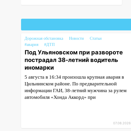
05:00
«Каждая пятая женщина
и каждый второй мужчина в
мире сталкиваются с
алопецией»: врач рассказал,
чем может быть вызвано
Дорожная обстановка
Новости
Статьи
облысение и как с этим
#авария
#ДТП
справиться
Под Ульяновском при развороте
03:30
Гороскоп на 7 августа:
пострадал 38-летний водитель
пятница принесет прилив
иномарки
творческой энергии и отличные
5 августа в 16:34 произошла крупная авария в
шансы исправить старые
Цильнинском районе. По предварительной
ошибки
информации ГАИ, 38-летний мужчина за рулем
06.08.2026
автомобиля «Хонда Аккорд» при
23:20
Прогноз погоды на 7
августа в Ульяновской области
20:04
Ульяновцев приглашают
07.08.2026
на забег, посвящённый Дню