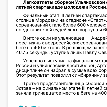
Легкоатлеты сборной Ульяновской о
летней спартакиаде молодежи России
Финальный этап III летней спартаки
столице Мордовии на стадионе «Старт»
соревнований стало более 600 человек:
представителей судейского корпуса и 6
В итоге один из ульяновцев — Андрей
престижных всероссийских соревновани
беге на 400 метров. В решающем забеге
46,75 секунды, уступив лишь Павлу Сав
Успешно выступил на финальном этап
России и ульяновский десятиборец Арте
дисциплине он набрал в сумме всех сор
Этот результат позволил симбирянину з
Третья представительница сборной 
Зотова – на финальном этапе III летне
заняла тринадцатое место в беге на 400
0
0