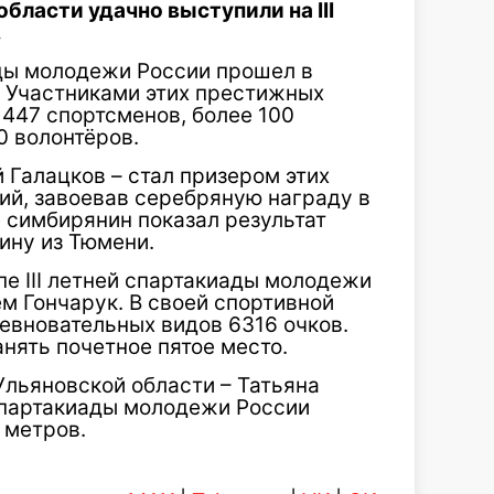
бласти удачно выступили на III
.
ады молодежи России прошел в
. Участниками этих престижных
 447 спортсменов, более 100
0 волонтёров.
 Галацков – стал призером этих
й, завоевав серебряную награду в
 симбирянин показал результат
ину из Тюмени.
е III летней спартакиады молодежи
м Гончарук. В своей спортивной
евновательных видов 6316 очков.
анять почетное пятое место.
Ульяновской области – Татьяна
й спартакиады молодежи России
 метров.