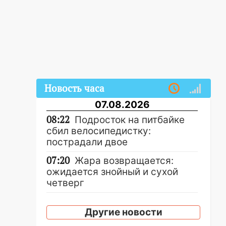
Новость часа
07.08.2026
08:22
Подросток на питбайке
сбил велосипедистку:
пострадали двое
07:20
Жара возвращается:
ожидается знойный и сухой
четверг
06:00
Под Ульяновском при
Другие новости
развороте пострадал 38-
летний водитель иномарки