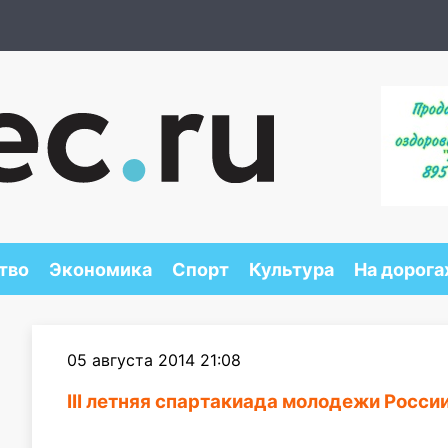
тво
Экономика
Спорт
Культура
На дорога
05 августа 2014 21:08
III летняя спартакиада молодежи Росс