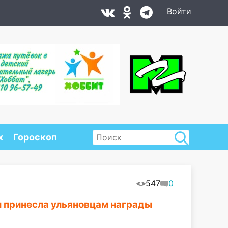
Войти
х
Гороскоп
547
0
ии принесла ульяновцам награды