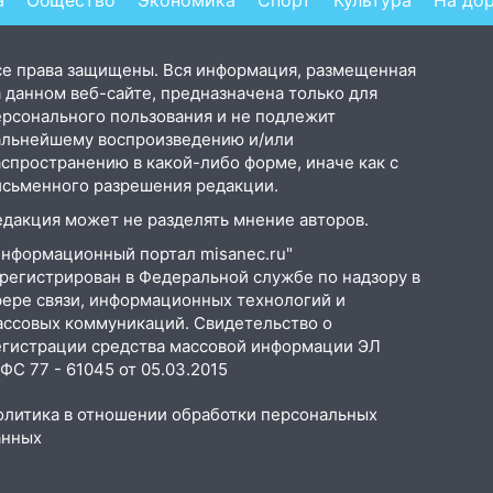
а
Общество
Экономика
Спорт
Культура
На до
се права защищены. Вся информация, размещенная
 данном веб-сайте, предназначена только для
ерсонального пользования и не подлежит
альнейшему воспроизведению и/или
аспространению в какой-либо форме, иначе как с
исьменного разрешения редакции.
едакция может не разделять мнение авторов.
Информационный портал misanec.ru"
арегистрирован в Федеральной службе по надзору в
фере связи, информационных технологий и
ассовых коммуникаций. Свидетельство о
егистрации средства массовой информации ЭЛ
С 77 - 61045 от 05.03.2015
олитика в отношении обработки персональных
анных