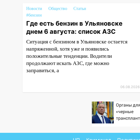
воздушного флота России
Новости
Общество
Статьи
19:12
В Ульяновской области
#бензин
руководителя частной
Где есть бензин в Ульяновске
компании наказали за сокрытие
днем 6 августа: список АЗС
прошлого своего сотрудник
Ситуация с бензином в Ульяновске остается
18:02
В Ульяновск едут звезды
напряженной, хотя уже и появились
баскетбола!
положительные тенденции. Водители
17:08
продолжают искать АЗС, где можно
Ульяновский областной
суд оставил в силе приговор
заправиться, а
руководству
«УльяновскФармации» за
06.08.2026
махинации на 3,2 млн рублей
16:09
Ветераны легкой
Органы для
атлетики из Ульяновска
«черные
успешно выступили на
трансплант
Чемпионате России
извлекали 
пациентов
16:02
В Ульяновской области