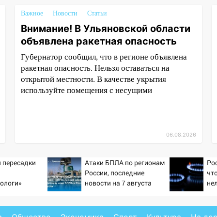
Важное
Новости
Статьи
Внимание! В Ульяновской области
объявлена ракетная опасность
Губернатор сообщил, что в регионе объявлена
ракетная опасность. Нельзя оставаться на
открытой местности. В качестве укрытия
используйте помещения с несущими
06.08.2026
 пересадки
Атаки БПЛА по регионам
Ро
России, последние
чт
ологи»
новости на 7 августа
не
у еще живых
2026: последствия, атаки
са
на склады Wildberries,
состояние пострадавших