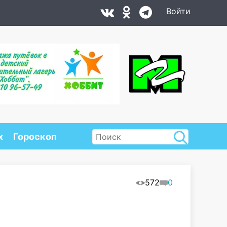
Войти
х
Гороскоп
572
0