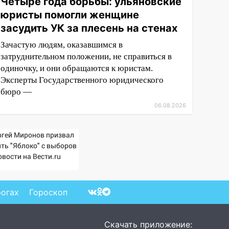
Четыре года борьбы: ульяновские
юристы помогли женщине
засудить УК за плесень на стенах
Зачастую людям, оказавшимся в
затруднительном положении, не справиться в
одиночку, и они обращаются к юристам.
Эксперты Государственного юридического
бюро —
06.08.2026
ргей Миронов призвал
ять "Яблоко" с выборов
овости на Вести.ru
рогах
Гороскоп
Скачать приложение: