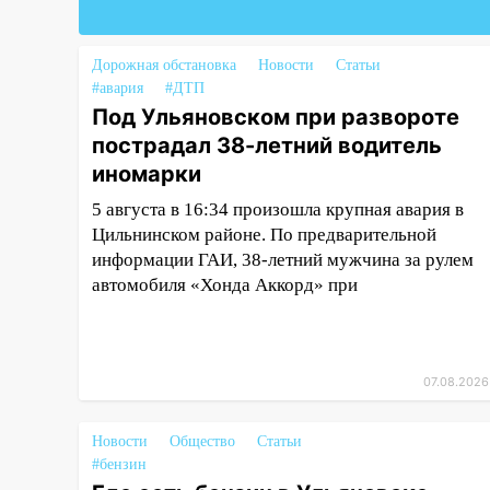
алопецией»: врач рассказал,
чем может быть вызвано
облысение и как с этим
Дорожная обстановка
Новости
Статьи
справиться
#авария
#ДТП
Под Ульяновском при развороте
03:30
Гороскоп на 7 августа:
пострадал 38-летний водитель
пятница принесет прилив
иномарки
творческой энергии и отличные
шансы исправить старые
5 августа в 16:34 произошла крупная авария в
ошибки
Цильнинском районе. По предварительной
информации ГАИ, 38-летний мужчина за рулем
06.08.2026
автомобиля «Хонда Аккорд» при
23:20
Прогноз погоды на 7
августа в Ульяновской области
20:04
Ульяновцев приглашают
на забег, посвящённый Дню
07.08.2026
воздушного флота России
Новости
Общество
Статьи
19:12
В Ульяновской области
#бензин
руководителя частной