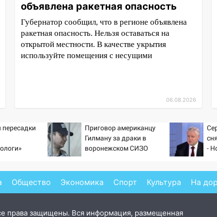
объявлена ракетная опасность
Губернатор сообщил, что в регионе объявлена
ракетная опасность. Нельзя оставаться на
открытой местности. В качестве укрытия
используйте помещения с несущими
06.08.2026
 пересадки
Приговор американцу
Се
Гилману за драки в
сн
ологи»
воронежском СИЗО
- Н
у еще живых
потребовали ужесточить -
Новости на Вести.ru
а
Общество
Экономика
Спорт
Культура
На до
се права защищены. Вся информация, размещенная