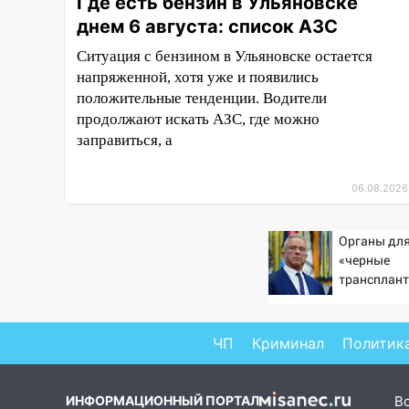
Где есть бензин в Ульяновске
компании наказали за сокрытие
прошлого своего сотрудник
днем 6 августа: список АЗС
Ситуация с бензином в Ульяновске остается
18:02
В Ульяновск едут звезды
напряженной, хотя уже и появились
баскетбола!
положительные тенденции. Водители
17:08
Ульяновский областной
продолжают искать АЗС, где можно
суд оставил в силе приговор
заправиться, а
руководству
«УльяновскФармации» за
06.08.2026
махинации на 3,2 млн рублей
16:09
Ветераны легкой
Органы для
атлетики из Ульяновска
«черные
успешно выступили на
трансплант
Чемпионате России
извлекали 
пациентов
16:02
В Ульяновской области
убрали более 28% площадей
ЧП
Криминал
Политик
зерновых и зернобобовых
культур
ИНФОРМАЦИОННЫЙ ПОРТАЛ
В