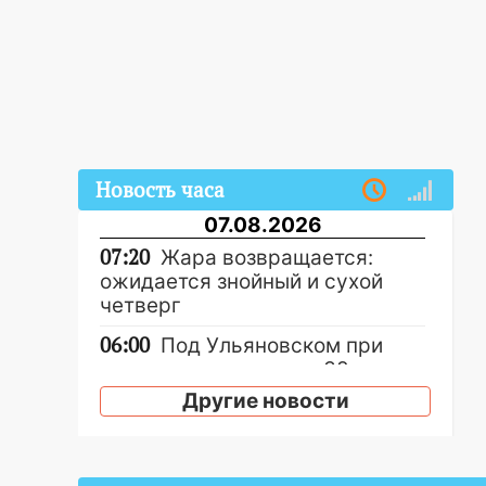
Новость часа
07.08.2026
07:20
Жара возвращается:
ожидается знойный и сухой
четверг
06:00
Под Ульяновском при
развороте пострадал 38-
летний водитель иномарки
Другие новости
05:00
«Каждая пятая женщина
и каждый второй мужчина в
мире сталкиваются с