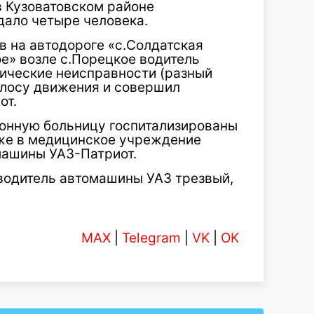
в Кузоватовском районе
дало четыре человека.
ов на автодороге «с.Солдатская
ое» возле с.Порецкое водитель
ические неисправности (разный
олосу движения и совершил
от.
йонную больницу госпитализированы
кже в медицинское учреждение
машины УАЗ-Патриот.
 водитель автомашины УАЗ трезвый,
MAX
|
Telegram
|
VK
|
OK