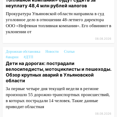
16:12
Едва не перерезал горло: в
неуплату 48,4 млн рублей налогов
Вешкайме посиделки с судимым
Прокуратура Ульяновской области направила в суд
знакомым закончились для женщины
уголовное дело в отношении 48-летнего директора
больницей
ООО «Нефтяная топливная компания». Его обвиняют в
16:06
18-летняя девушка без прав
уклонении от
перевернулась на мопеде и попала в
08.08.2026
больницу
Дорожная обстановка
Новости
Статьи
15:59
Ульяновец отдал более 14
#аварии
#ДТП
миллионов рублей за криминальное
Дети на дорогах: пострадали
покровительство
велосипедисты, мотоциклисты и пешеходы.
15:32
На «кольце» кроссовер сбил 18-
Обзор крупных аварий в Ульяновской
летнего мопедиста
области
За первые четыре дня текущей недели в регионе
15:00
В Ульяновске после тройного ДТП
произошло 55 дорожно-транспортных происшествий,
госпитализировали 25-летнего байкера
в которых пострадали 14 человек. Такие данные
14:32
На Ульяновскую область
приводит областная
надвигается жара
08.08.2026