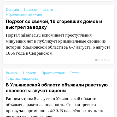
14:08
Пешеход переходил по «зебре»:
подробности серьезной аварии на
История
Новости
Статьи
Фруктовой
#Криминальный архив
Поджог со свечой, 16 сгоревших домов и
13:30
В Димитровграде на улице
выстрел за водку
Трудовой горело здание
Портал misanec.ru вспоминает преступления
13:00
Водитель без прав врезался в
минувших лет и публикует криминальные сводки из
припаркованный автомобиль
истории Ульяновской области за 6-7 августа. 6 августа
1866 года в Сызранском
12:37
Переезжал «зебру» на
велосипеде и попал под колеса
08.08.2026
12:18
Вспыхнул изнутри: в
Важное
Новости
Происшествия
Статьи
Железнодорожном районе горела дача
#ракетная опасность
В Ульяновской области объявили ракетную
11:33
В Засвияжье под колёса авто
опасность: звучат сирены
попал мужчина
Ранним утром 8 августа в Ульяновской области
11:17
В Радищевском районе сгорели
объявлена ракетная опасность. Сигнал тревоги
хозяйственные постройки
прозвучал примерно в 4:30. В населённых пунктах
региона включены сирены