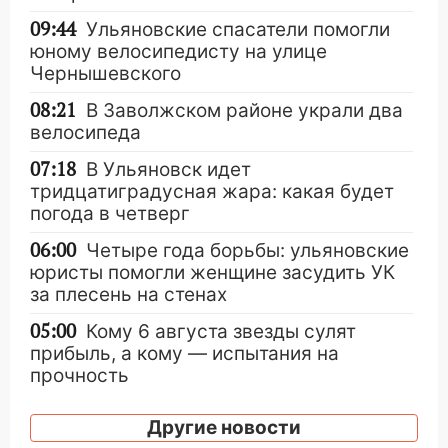
09:44
Ульяновские спасатели помогли
юному велосипедисту на улице
Чернышевского
08:21
В Заволжском районе украли два
велосипеда
07:18
В Ульяновск идет
тридцатиградусная жара: какая будет
погода в четверг
06:00
Четыре года борьбы: ульяновские
юристы помогли женщине засудить УК
за плесень на стенах
05:00
Кому 6 августа звезды сулят
прибыль, а кому — испытания на
прочность
05.08.2026
Другие новости
22:58
Соцсети: на проспекте Тюленева