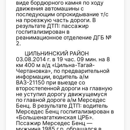
виде бордюрного камня по ходу
движения автомашины с
последующим опрокидывание т/с
на проезжую часть дороги. В
результате ДТП: пассажир
госпитализирован в
реанимационное отделение ДГБ №
2.
ЦИЛЬНИНСКИЙ РАЙОН
03.08.2014 г. в 19 час. 09 мин. на 8
км 400 м а/д «Цильна-Тагай-
Чертановка», по предварительной
информации, водитель а/м
ВАЗ-21150 при выезде со
второстепенной дороги на главную
не уступил дорогу движущемуся
по главной дороге а/м Мерседес
Бенц. В результате ДТП: водитель
Мерседес Бенц госпитализирован в
«Большенагаткинская ЦРБ».
Пссажир Мерседес Бенц —
мужчина 1985 г.р. обращался в