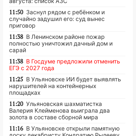
августа: список АЗС
11:50
Заснул рядом с ребёнком и
случайно задушил его: суд вынес
приговор
11:38
В Ленинском районе пожар
полностью уничтожил дачный дом и
сарай
11:38
В Госдуме предложили отменить
ЕГЭ с 2027 года
11:25
В Ульяновске ИИ будет выявлять
нарушителей на контейнерных
площадках
11:20
Ульяновская шахматистка
Валерия Клейменова выиграла два
золота в составе сборной мира
11:16
В Ульяновске открыли памятную
доску декабристу Кондратию Рылееву