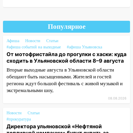
ДТП с мотоциклистом
20:22
Мошенники обманули 92-летнюю
жительницу Ульяновской области
Популярное
19:14
Житель Ульяновской области
подвез троих незнакомцев на трассе и
Афиша
Новости
Статьи
заработал уголовное дело
#афиша событий на выходные
#афиша Ульяновска
От мотофристайла до прогулки с хаски: куда
18:14
Прогноз погоды на 6 августа в
сходить в Ульяновской области 8–9 августа
Ульяновской области
Вторые выходные августа в Ульяновской области
18:00
Мотофристайл, рок и силовой
обещают быть насыщенными. Жителей и гостей
экстрим: в Ульяновске пройдет
региона ждут большой фестиваль с живой музыкой и
большой фестиваль «Наше время»
экстремальными шоу,
17:30
Где есть бензин в Ульяновске 5
08.08.2026
августа после рабочего дня: список АЗС
Новости
Статьи
17:05
«Обыск» по видеосвязи: в
#прокуратура
Ульяновске задержали 19-летнюю
Директора ульяновской «Нефтяной
сообщницу мошенников
топливной компании» будут судить за