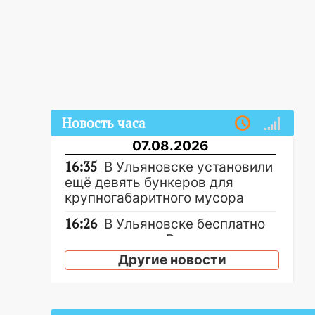
Новость часа
07.08.2026
16:35
В Ульяновске установили
ещё девять бункеров для
крупногабаритного мусора
16:26
В Ульяновске бесплатно
покажут матч «Волги» под
открытым небом
Другие новости
16:12
В Ульяновском
госуниверситете разработают
отечественный прибор для