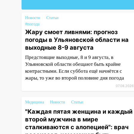
цифровой ПЦР
15:47
Ульяновцы могут
Новости
Статьи
вернуть деньги за абонементы
#погода
закрывшегося фитнес-клуба
Жару смоет ливнями: прогноз
«Рекорд-Fitness»
погоды в Ульяновской области на
15:34
После вмешательства
выходные 8-9 августа
прокуратуры в селах
Предстоящие выходные, 8 и 9 августа, в
Ульяновской области привели
Ульяновской области обещают быть крайне
в порядок детские площадки
контрастными. Если суббота ещё начнётся с
15:27
Прокуратура проверяет
жары, то уже во второй половине дня погода
капремонт школы в селе
07.08.2026
Кивать
15:08
В Кузоватово после
Медицина
Новости
Статьи
прокурорской проверки
"Каждая пятая женщина и каждый
обновили разметку на
второй мужчина в мире
пешеходных переходах
сталкиваются с алопецией": врач
14:40
На проспекте Гая в