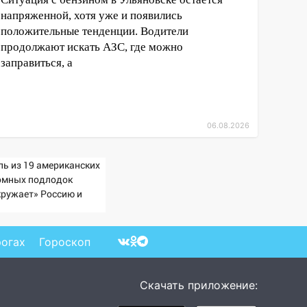
напряженной, хотя уже и появились
положительные тенденции. Водители
продолжают искать АЗС, где можно
заправиться, а
06.08.2026
пь из 19 американских
омных подлодок
кружает» Россию и
тай: это инструмент
рвого массированного
ара
рогах
Гороскоп
Скачать приложение: