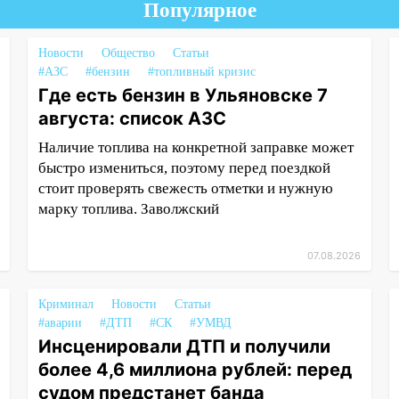
Популярное
Новости
Общество
Статьи
#АЗС
#бензин
#топливный кризис
Где есть бензин в Ульяновске 7
августа: список АЗС
Наличие топлива на конкретной заправке может
быстро измениться, поэтому перед поездкой
стоит проверять свежесть отметки и нужную
марку топлива. Заволжский
07.08.2026
Криминал
Новости
Статьи
#аварии
#ДТП
#СК
#УМВД
Инсценировали ДТП и получили
более 4,6 миллиона рублей: перед
судом предстанет банда