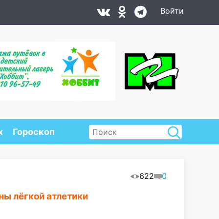
Войти
х
Гороскоп
622
0
ны лёгкой атлетики