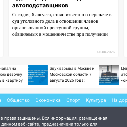
автоподставщиков
Сегодня, 6 августа, стало известно о передаче в
суд уголовного дела в отношении членов
организованной преступной группы,
обвиняемых в мошенничестве при получении
06.08.2026
напал на
Звук взрыва в Москве и
Це
юю девочку,
Московской области 7
ат
 в квартиру
августа 2026 года:
«о
Причины, источник,
Ки
откуда был громкий
пе
хлопок
уд
а
Общество
Экономика
Спорт
Культура
На до
се права защищены. Вся информация, размещенная
 данном веб-сайте, предназначена только для