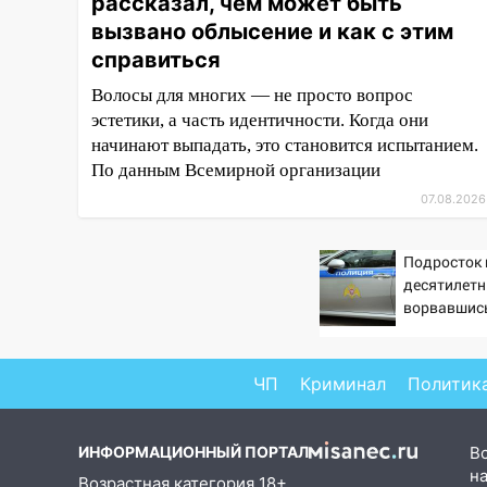
рассказал, чем может быть
Ульяновске запретили
вызвано облысение и как с этим
остановку автомобилей на 50-
справиться
метровом участке
Волосы для многих — не просто вопрос
14:22
В Новом городе 8 августа
эстетики, а часть идентичности. Когда они
пройдет большой фестиваль
начинают выпадать, это становится испытанием.
«Наше время» с
По данным Всемирной организации
мотофристайлом и концертом
«Мураками»
07.08.2026
14:04
Жару смоет ливнями:
Подросток 
прогноз погоды в Ульяновской
десятилетн
области на выходные 8-9
ворвавшись
августа
13:30
В Ульяновске
транспортные
ЧП
Криминал
Политик
полицейские проведут акцию
«Час пассажира»
ИНФОРМАЦИОННЫЙ ПОРТАЛ
В
13:20
В Ульяновске за один
на
Возрастная категория 18+