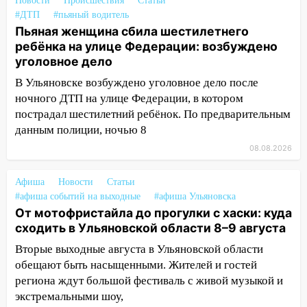
Новости
Происшествия
Статьи
закончится сегодня: сильные ливни
#ДТП
#пьяный водитель
сохранятся 9 августа
Пьяная женщина сбила шестилетнего
ребёнка на улице Федерации: возбуждено
13:15
Трижды «брал в долг» без спроса:
уголовное дело
житель Вешкаймского района похитил у
знакомого 191 тысячу рублей
В Ульяновске возбуждено уголовное дело после
ночного ДТП на улице Федерации, в котором
13:14
Ураган оторвал светофор на
пострадал шестилетний ребёнок. По предварительным
проспекте Филатова в Ульяновске
данным полиции, ночью 8
13:12
Дерево пробило крышу дома на
08.08.2026
Новгородской в Ульяновске и рухнуло
на электрощит
Афиша
Новости
Статьи
#афиша событий на выходные
#афиша Ульяновска
13:10
В Заволжском районе дерево
От мотофристайла до прогулки с хаски: куда
упало во дворе
сходить в Ульяновской области 8–9 августа
13:08
Ураган ударил по Ульяновску:
Вторые выходные августа в Ульяновской области
сорванные крыши, поваленные деревья,
обещают быть насыщенными. Жителей и гостей
затопленные улицы и остановившиеся
региона ждут большой фестиваль с живой музыкой и
трамваи
экстремальными шоу,