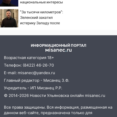
национальные интересы
налогов
России
"За тысячи километров":
09:28
Дети на дорогах: пострадали
Зеленский закатил
велосипедисты, мотоциклисты и
истерику Западу после
пешеходы. Обзор крупных аварий в
ночного удара
Ульяновской области
08:30
Поджог со свечой, 16 сгоревших
домов и выстрел за водку
ИНФОРМАЦИОННЫЙ ПОРТАЛ
07:50
Какая погоды будет днем 8
Возрастная категория 18+
августа
Телефон: (8422) 46-26-70
06:45
Императорский мост в
E-mail: misanec@yandex.ru
Ульяновске останется закрытым до
Главный редактор - Мисанец З.Ф.
утра 10 августа
Учредитель - ИП Мисанец Р.Р.
05:18
Судьба готовит сюрприз: гороскоп
© 2014-2026 Новости Ульяновска онлайн
misanec.ru
на 8 августа — кому повезет с
деньгами, а кого ждет неожиданная
Все права защищены. Вся информация, размещенная на
встреча
данном веб-сайте, предназначена только для