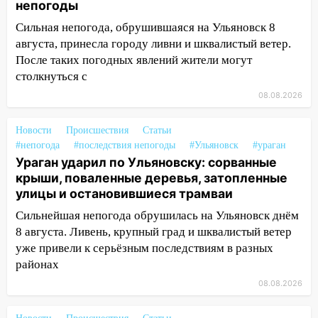
непогоды
13:54
В мэрии Ульяновска рассказали,
Сильная непогода, обрушившаяся на Ульяновск 8
как устраняют последствия мощного
августа, принесла городу ливни и шквалистый ветер.
шторма
После таких погодных явлений жители могут
13:49
Стихия продолжает крушить
столкнуться с
Ульяновск: дерево рухнуло на дом на
08.08.2026
Орджоникидзе
13:47
На Нижней Террасе мощным
Новости
Происшествия
Статьи
ветром вырвало дерево с корнем
#непогода
#последствия непогоды
#Ульяновск
#ураган
Ураган ударил по Ульяновску: сорванные
13:46
Сильный ветер сорвал крышу с
крыши, поваленные деревья, затопленные
СТО на проспекте Созидателей
улицы и остановившиеся трамваи
13:35
Непогода продолжает бить по
Сильнейшая непогода обрушилась на Ульяновск днём
транспорту: в Ульяновске трамвай
8 августа. Ливень, крупный град и шквалистый ветер
сошёл с рельсов
уже привели к серьёзным последствиям в разных
районах
13:22
Упавшие деревья перекрыли
08.08.2026
дороги в Ульяновске: фото
13:17
Непогода в Ульяновске не