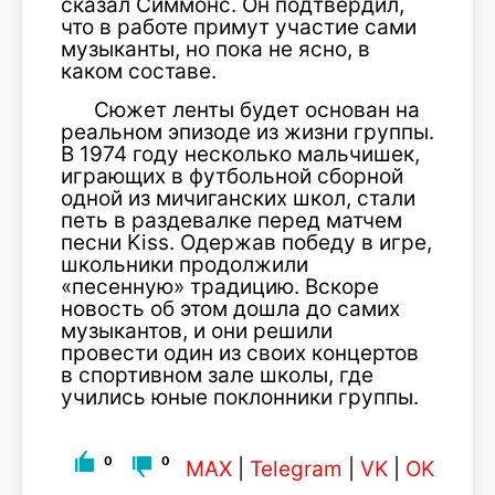
сказал Симмонс. Он подтвердил,
что в работе примут участие сами
музыканты, но пока не ясно, в
каком составе.
Сюжет ленты будет основан на
реальном эпизоде из жизни группы.
В 1974 году несколько мальчишек,
играющих в футбольной сборной
одной из мичиганских школ, стали
петь в раздевалке перед матчем
песни Kiss. Одержав победу в игре,
школьники продолжили
«песенную» традицию. Вскоре
новость об этом дошла до самих
музыкантов, и они решили
провести один из своих концертов
в спортивном зале школы, где
учились юные поклонники группы.
0
0
MAX
|
Telegram
|
VK
|
OK