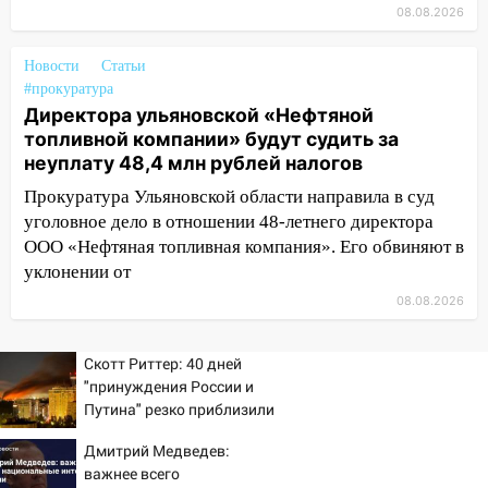
12:17
Ульяновск накрыл крупный град:
08.08.2026
после ливня город снова уходит под
воду
Новости
Статьи
#прокуратура
12:12
Прокуратура взяла на контроль
Директора ульяновской «Нефтяной
ДТП с шестилетним ребёнком на улице
топливной компании» будут судить за
Федерации
неуплату 48,4 млн рублей налогов
12:01
Пьяная женщина сбила
Прокуратура Ульяновской области направила в суд
шестилетнего ребёнка на улице
уголовное дело в отношении 48-летнего директора
Федерации: возбуждено уголовное дело
ООО «Нефтяная топливная компания». Его обвиняют в
уклонении от
11:16
В Ульяновске ищут 37-летнего
мужчину, пропавшего ещё 19 июля
08.08.2026
10:30
От мотофристайла до прогулки с
хаски: куда сходить в Ульяновской
Скотт Риттер: 40 дней
"принуждения России и
области 8–9 августа
Путина" резко приблизили
10:11
Директора ульяновской
крах режима Зеленского
Дмитрий Медведев:
«Нефтяной топливной компании» будут
важнее всего
судить за неуплату 48,4 млн рублей