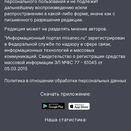
04:47
персонального пользования и не подлежит
В Ульяновской области объявили
дальнейшему воспроизведению и/или
ракетную опасность: звучат сирены
распространению в какой-либо форме, иначе как с
07.08.2026
письменного разрешения редакции.
20:40
Ульяновские аграрии смогут
Редакция может не разделять мнение авторов.
купить тракторы с отсрочкой платежа
"Информационный портал misanec.ru" зарегистрирован
до декабря
в Федеральной службе по надзору в сфере связи,
19:34
В следственном управлении
информационных технологий и массовых
состоялось торжественное
коммуникаций. Свидетельство о регистрации средства
мероприятие, приуроченное к
массовой информации ЭЛ №ФС 77 - 61045 от
05.03.2015
празднованию Дня сотрудника органов
следствия Российской Федерации
Политика в отношении обработки персональных данных
19:30
Ульяновцев приглашают
поддержать «Симбирскую чебурашку»
Скачать приложение:
на фестивале «ФормАРТ»
18:11
Ульяновская область стала
пилотным регионом проекта
Наша статистика:
«Культурное долголетие»