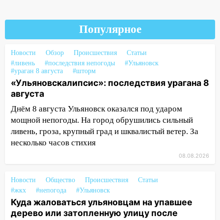
14:28
Ураган вырвал остановку на улице
Деева в Заволжье
Популярное
14:26
Жители Ульяновска сами
пытаются расчистить ливнёвки, не
Новости
Обзор
Происшествия
Статьи
#ливень
дождавшись коммунальщиков
#последствия непогоды
#Ульяновск
#ураган 8 августа
#шторм
14:16
«Ульяновскалипсис»: последствия урагана 8
Шторм продолжает ломать город:
августа
на улице Любови Шевцовой рухнул
светофор
Днём 8 августа Ульяновск оказался под ударом
мощной непогоды. На город обрушились сильный
14:14
Студента из Ульяновска обманули
ливень, гроза, крупный град и шквалистый ветер. За
мошенники под видом преподавателя
несколько часов стихия
14:12
Куда жаловаться ульяновцам на
08.08.2026
упавшее дерево или затопленную улицу
после непогоды
Новости
Общество
Происшествия
Статьи
13:59
В Новом городе ураганным
#жкх
#непогода
#Ульяновск
Куда жаловаться ульяновцам на упавшее
ветром сорвало опалубку со
дерево или затопленную улицу после
строящегося дома