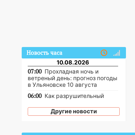
Новость часа
10.08.2026
07:00
Прохладная ночь и
ветреный день: прогноз погоды
в Ульяновске 10 августа
06:00
Как разрушительный
ураган, потопы и падающие
деревья парализовали
Другие новости
Ульяновскую область: ЧП за
выходные
05:50
Пять украденных