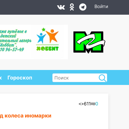
Войти
х
Гороскоп
611
0
д колеса иномарки