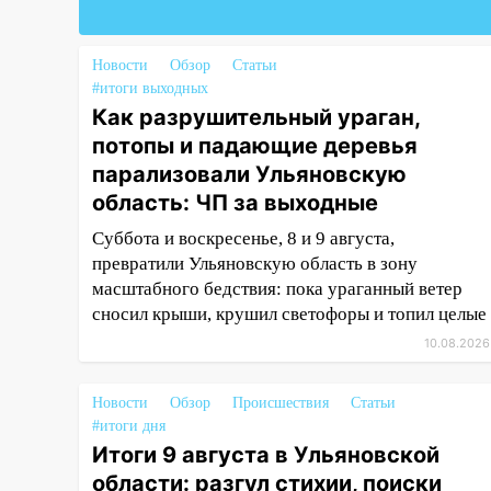
лошадей и смертельная драка
05:00
Боль, скованность и
Новости
Обзор
Статьи
старение дисков: как
#итоги выходных
повседневные привычки
Как разрушительный ураган,
незаметно разрушают наш
потопы и падающие деревья
позвоночник
парализовали Ульяновскую
03:00
День скрытых ловушек и
область: ЧП за выходные
внезапных подарков судьбы:
Суббота и воскресенье, 8 и 9 августа,
гороскоп на 10 августа
превратили Ульяновскую область в зону
09.08.2026
масштабного бедствия: пока ураганный ветер
21:58
В Ульяновске около
сносил крыши, крушил светофоры и топил целые
«нового» моста утопили
10.08.2026
автомобиль «Вольво»
20:20
Итоги 9 августа в
Новости
Обзор
Происшествия
Статьи
Ульяновской области: разгул
#итоги дня
стихии, поиски человека на
Итоги 9 августа в Ульяновской
Волге и транспортный коллапс
области: разгул стихии, поиски