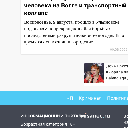
человека на Волге и транспортный
19:43
Из-за ураганного ветра
упали деревья в парке
коллапс
«Победы»
Воскресенье, 9 августа, прошло в Ульяновске
18:00
Пепелище на Балтийской:
под знаком непрекращающейся борьбы с
в Заволжье ульяновские
последствиями разрушительной непогоды. В то
спасатели ликвидировали
время как спасатели и городские
крупный пожар
09.08.2026
17:15
Прогноз погоды на 10
августа в Ульяновской области
Дочь Брюс
выбрала п
16:00
В Ульяновске во время
Balenciaga
шторма на Волге пропал
Сан-Вэлли
известный блогер: нужна
помощь в поисках
ЧП
Криминал
Политик
15:28
Соцсети: на «Ауди» упало
дерево в Новом городе
ИНФОРМАЦИОННЫЙ ПОРТАЛ
В
15:12
В Ульяновске выгорела
на
Возрастная категория 18+
кухня в многоэтажке