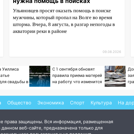
нужна помощь в поисках
Ульяновцев просят оказать помощь в поиске
мужчины, который пропал на Волге во время
шторма. Вчера, 8 августа, в разгар непогоды в
акватории реки в районе
09.08.2026
а Уиллиса
С 1 сентября обновят
До
латье
правила приема матерей
за
 для свадьбы в
на работу: что изменится
гр
уже
жи
а
Общество
Экономика
Спорт
Культура
На до
се права защищены. Вся информация, размещенная
 данном веб-сайте, предназначена только для