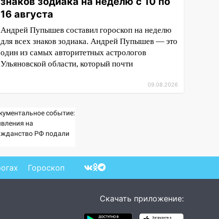
знаков зодиака на неделю с 10 по
16 августа
Андрей Пупышев составил гороскоп на неделю
для всех знаков зодиака. Андрей Пупышев — это
один из самых авторитетных астрологов
Ульяновской области, который почти
09.08.2026
кументальное событие:
явления на
ажданство РФ подали
 более 60 тыс.
телей ПМР
рогах
Гороскоп
Скачать приложение: