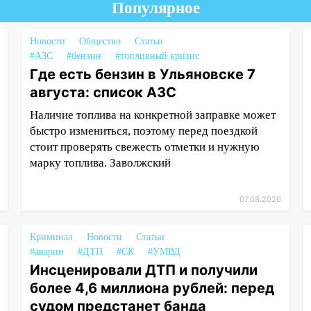
Популярное
Новости
Общество
Статьи
#АЗС
#бензин
#топливный кризис
Где есть бензин в Ульяновске 7
августа: список АЗС
Наличие топлива на конкретной заправке может
быстро измениться, поэтому перед поездкой
стоит проверять свежесть отметки и нужную
марку топлива. Заволжский
07.08.2026
Криминал
Новости
Статьи
#аварии
#ДТП
#СК
#УМВД
Инсценировали ДТП и получили
более 4,6 миллиона рублей: перед
судом предстанет банда