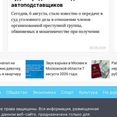
автоподставщиков
Сегодня, 6 августа, стало известно о передаче в
суд уголовного дела в отношении членов
организованной преступной группы,
обвиняемых в мошенничестве при получении
06.08.2026
напал на
Звук взрыва в Москве и
Ра
юю девочку,
Московской области 7
не
 в квартиру
августа 2026 года:
ру
Причины, источник,
пен
откуда был громкий
Pr
хлопок
а
Общество
Экономика
Спорт
Культура
На до
се права защищены. Вся информация, размещенная
 данном веб-сайте, предназначена только для