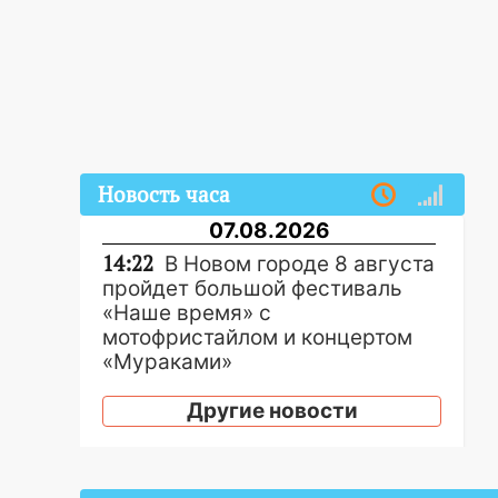
Новость часа
07.08.2026
14:22
В Новом городе 8 августа
пройдет большой фестиваль
«Наше время» с
мотофристайлом и концертом
«Мураками»
14:04
Жару смоет ливнями:
Другие новости
прогноз погоды в Ульяновской
области на выходные 8-9
августа