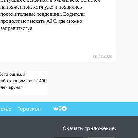
напряженной, хотя уже и появились
положительные тенденции. Водители
продолжают искать АЗС, где можно
заправиться, а
06.08.2026
ботающим, и
работающим: по 27 400
блей вручат
сионерам в сентябре -
imaMedia.ru
рогах
Гороскоп
Скачать приложение: