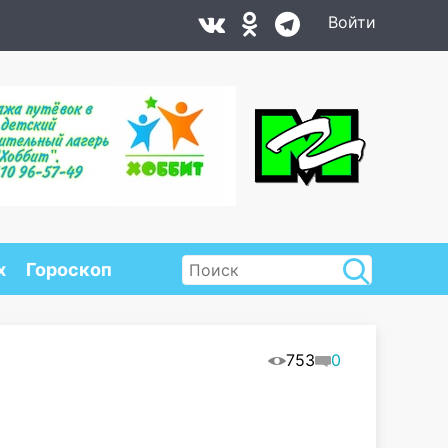
Войти
х
Гороскоп
753
0