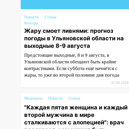
13:30
В Ульяновске
транспортные
полицейские проведут акцию
Новости
Статьи
«Час пассажира»
#погода
Жару смоет ливнями: прогноз
13:20
В Ульяновске за один
погоды в Ульяновской области на
день обокрали женщину на
выходные 8-9 августа
пляже и подростка в сквере
Предстоящие выходные, 8 и 9 августа, в
13:01
В Димитровграде
Ульяновской области обещают быть крайне
мужчина выбросил из машины
контрастными. Если суббота ещё начнётся с
страйкбольную гранату: его
жары, то уже во второй половине дня погода
задержали
07.08.2026
12:34
На Ульяновскую область
надвигается сильнейшая
Медицина
Новости
Статьи
непогода: град и шквал до 27
м/с
"Каждая пятая женщина и каждый
второй мужчина в мире
12:31
Ульяновец хотел купить
сталкиваются с алопецией": врач
иномарку из Европы и потерял