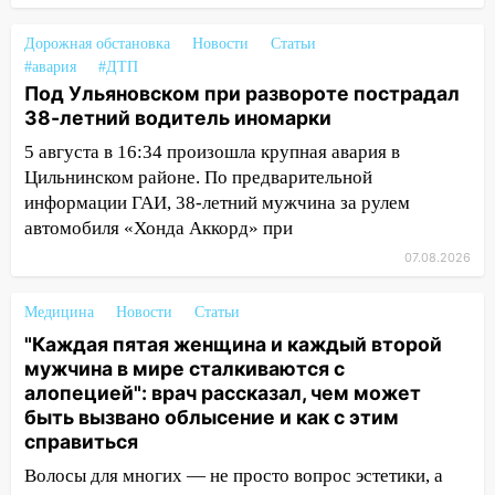
14:04
Жару смоет ливнями: прогноз
Дорожная обстановка
Новости
Статьи
погоды в Ульяновской области на
#авария
#ДТП
выходные 8-9 августа
Под Ульяновском при развороте пострадал
38-летний водитель иномарки
13:30
В Ульяновске транспортные
полицейские проведут акцию «Час
5 августа в 16:34 произошла крупная авария в
пассажира»
Цильнинском районе. По предварительной
информации ГАИ, 38-летний мужчина за рулем
13:20
В Ульяновске за один день
автомобиля «Хонда Аккорд» при
обокрали женщину на пляже и
подростка в сквере
07.08.2026
13:01
В Димитровграде мужчина
Медицина
Новости
Статьи
выбросил из машины страйкбольную
"Каждая пятая женщина и каждый второй
гранату: его задержали
мужчина в мире сталкиваются с
12:34
На Ульяновскую область
алопецией": врач рассказал, чем может
надвигается сильнейшая непогода: град
быть вызвано облысение и как с этим
и шквал до 27 м/с
справиться
Волосы для многих — не просто вопрос эстетики, а
12:31
Ульяновец хотел купить иномарку