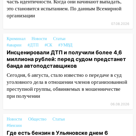
часть идентичности. Когда они начинают выпадать,
из Европы и потерял 760 тысяч рублей
это становится испытанием. По данным Всемирной
12:20
В Чердаклинском районе
организации
столкнулись «Лада» и Chevrolet:
07.08.2026
пострадал 14-летний подросток
12:00
Где есть бензин в Ульяновске 7
Криминал
Новости
Статьи
августа: список АЗС
#аварии
#ДТП
#СК
#УМВД
Инсценировали ДТП и получили более 4,6
11:50
Заснул рядом с ребёнком и
миллиона рублей: перед судом предстанет
случайно задушил его: суд вынес
банда автоподставщиков
приговор
Сегодня, 6 августа, стало известно о передаче в суд
11:38
В Ленинском районе пожар
уголовного дела в отношении членов организованной
полностью уничтожил дачный дом и
преступной группы, обвиняемых в мошенничестве
сарай
при получении
11:38
В Госдуме предложили отменить
06.08.2026
ЕГЭ с 2027 года
Новости
Общество
Статьи
11:25
В Ульяновске ИИ будет выявлять
#бензин
нарушителей на контейнерных
Где есть бензин в Ульяновске днем 6