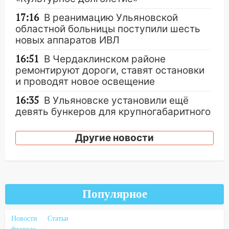
17:16
В реанимацию Ульяновской
областной больницы поступили шесть
новых аппаратов ИВЛ
16:51
В Чердаклинском районе
ремонтируют дороги, ставят остановки
и проводят новое освещение
16:35
В Ульяновске установили ещё
девять бункеров для крупногабаритного
мусора
Другие новости
16:26
В Ульяновске бесплатно покажут
матч «Волги» под открытым небом
16:12
В Ульяновском госуниверситете
разработают отечественный прибор для
Популярное
цифровой ПЦР
15:47
Ульяновцы могут вернуть деньги
Новости
Статьи
за абонементы закрывшегося фитнес-