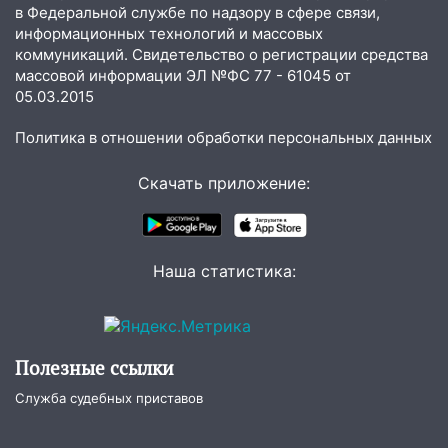
справиться
в Федеральной службе по надзору в сфере связи,
информационных технологий и массовых
03:30
Гороскоп на 7 августа: пятница
коммуникаций. Свидетельство о регистрации средства
принесет прилив творческой энергии и
массовой информации ЭЛ №ФС 77 - 61045 от
отличные шансы исправить старые
05.03.2015
ошибки
Политика в отношении обработки персональных данных
06.08.2026
23:20
Прогноз погоды на 7 августа в
Скачать приложение:
Ульяновской области
20:04
Ульяновцев приглашают на забег,
посвящённый Дню воздушного флота
Наша статистика:
России
19:12
В Ульяновской области
руководителя частной компании
наказали за сокрытие прошлого своего
Полезные ссылки
сотрудник
Служба судебных приставов
18:02
В Ульяновск едут звезды
баскетбола!