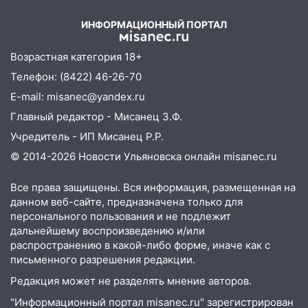
хлопок
09:41
Диана Шурыгина уверовала в
ИНФОРМАЦИОННЫЙ ПОРТАЛ
Бога в СИЗО
Возрастная категория 18+
09:35
В Ульяновске директора фирмы
Телефон: (8422) 46-26-70
будут судить за неуплату налогов на 48
млн рублей
E-mail: misanec@yandex.ru
Главный редактор - Мисанец З.Ф.
08:22
Подросток на питбайке сбил
велосипедистку: пострадали двое
Учредитель - ИП Мисанец Р.Р.
© 2014-2026 Новости Ульяновска онлайн
misanec.ru
07:20
Жара возвращается: ожидается
знойный и сухой четверг
Все права защищены. Вся информация, размещенная на
06:00
Под Ульяновском при развороте
данном веб-сайте, предназначена только для
пострадал 38-летний водитель
персонального пользования и не подлежит
иномарки
дальнейшему воспроизведению и/или
распространению в какой-либо форме, иначе как с
05:00
«Каждая пятая женщина и каждый
письменного разрешения редакции.
второй мужчина в мире сталкиваются с
Редакция может не разделять мнение авторов.
алопецией»: врач рассказал, чем может
быть вызвано облысение и как с этим
"Информационный портал misanec.ru" зарегистрирован