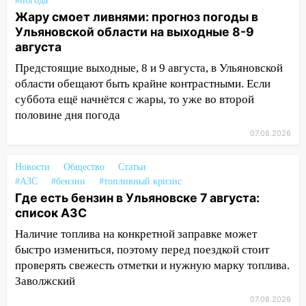
#погода
клуба «Рекорд-Fitness»
Жару смоет ливнями: прогноз погоды в
Ульяновской области на выходные 8-9
15:34
После вмешательства
августа
прокуратуры в селах Ульяновской
области привели в порядок детские
Предстоящие выходные, 8 и 9 августа, в Ульяновской
площадки
области обещают быть крайне контрастными. Если
суббота ещё начнётся с жары, то уже во второй
15:27
Прокуратура проверяет
половине дня погода
капремонт школы в селе Кивать
07.08.2026
15:08
В Кузоватово после прокурорской
проверки обновили разметку на
Новости
Общество
Статьи
пешеходных переходах
#АЗС
#бензин
#топливный кризис
Где есть бензин в Ульяновске 7 августа:
14:40
На проспекте Гая в Ульяновске
список АЗС
запретили остановку автомобилей на
50-метровом участке
Наличие топлива на конкретной заправке может
быстро измениться, поэтому перед поездкой стоит
14:22
В Новом городе 8 августа пройдет
проверять свежесть отметки и нужную марку топлива.
большой фестиваль «Наше время» с
Заволжский
мотофристайлом и концертом
«Мураками»
07.08.2026