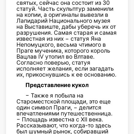
святых, сейчас она состоит из 30
статуй. Часть скульптур заменили
на копии, а оригиналы вывезли в
Лапидарий Национального музея
на Выставиште, дабы уберечь их от
разрушения. Самая старая и самая
известная из них − статуя Яна
Непомуцкого, весьма чтимого в
Праге мученика, которого король
Вацлав IV утопил во Влтаве.
Согласно поверью, статуя
исполняет желания, если загадать
их, прикоснувшись к ее основанию.
Представление кукол
− Также я побыла на
Староместской площади, это еще
один символ Праги, − делится
впечатлениями путешественница.
− Площадь известна с XII века.
Рассказывают, что когда-то здесь
был шумный рынок, собиравший