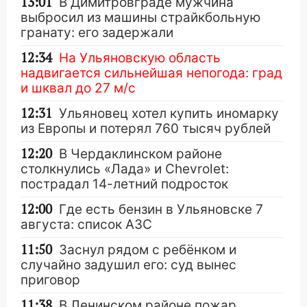
13:01
В Димитровграде мужчина
выбросил из машины страйкбольную
гранату: его задержали
12:34
На Ульяновскую область
надвигается сильнейшая непогода: град
и шквал до 27 м/с
12:31
Ульяновец хотел купить иномарку
из Европы и потерял 760 тысяч рублей
12:20
В Чердаклинском районе
столкнулись «Лада» и Chevrolet:
пострадал 14-летний подросток
12:00
Где есть бензин в Ульяновске 7
августа: список АЗС
11:50
Заснул рядом с ребёнком и
случайно задушил его: суд вынес
приговор
11:38
В Ленинском районе пожар