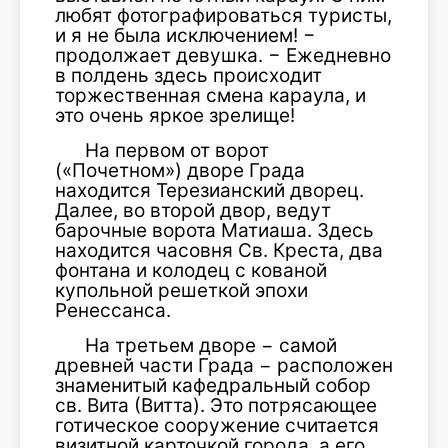
любят фотографироваться туристы,
и я не была исключением! −
продолжает девушка. − Ежедневно
в полдень здесь происходит
торжественная смена караула, и
это очень яркое зрелище!
На первом от ворот
(«Почетном») дворе Града
находится Терезианский дворец.
Далее, во второй двор, ведут
барочные ворота Матиаша. Здесь
находится часовня Св. Креста, два
фонтана и колодец с кованой
купольной решеткой эпохи
Ренессанса.
На третьем дворе − самой
древней части Града − расположен
знаменитый кафедральный собор
св. Вита (Витта). Это потрясающее
готическое сооружение считается
визитной карточкой города, а его