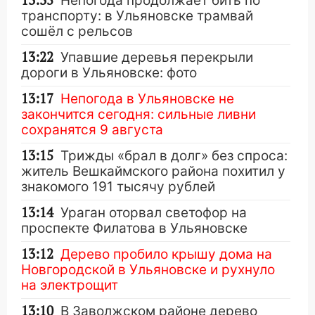
13:35
Непогода продолжает бить по
транспорту: в Ульяновске трамвай
сошёл с рельсов
13:22
Упавшие деревья перекрыли
дороги в Ульяновске: фото
13:17
Непогода в Ульяновске не
закончится сегодня: сильные ливни
сохранятся 9 августа
13:15
Трижды «брал в долг» без спроса:
житель Вешкаймского района похитил у
знакомого 191 тысячу рублей
13:14
Ураган оторвал светофор на
проспекте Филатова в Ульяновске
13:12
Дерево пробило крышу дома на
Новгородской в Ульяновске и рухнуло
на электрощит
13:10
В Заволжском районе дерево