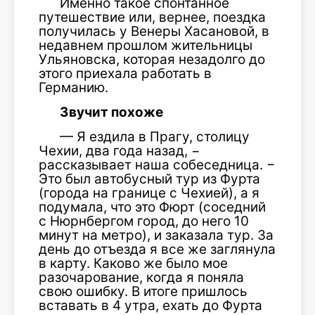
Именно такое спонтанное
путешествие или, вернее, поездка
получилась у Венеры Хасановой, в
недавнем прошлом жительницы
Ульяновска, которая незадолго до
этого приехала работать в
Германию.
Звучит похоже
— Я ездила в Прагу, столицу
Чехии, два года назад, −
рассказывает наша собеседница. −
Это был автобусный тур из Фурта
(города на границе с Чехией), а я
подумала, что это Фюрт (соседний
с Нюрнбергом город, до него 10
минут на метро), и заказала тур. За
день до отъезда я все же заглянула
в карту. Каково же было мое
разочарование, когда я поняла
свою ошибку. В итоге пришлось
вставать в 4 утра, ехать до Фурта