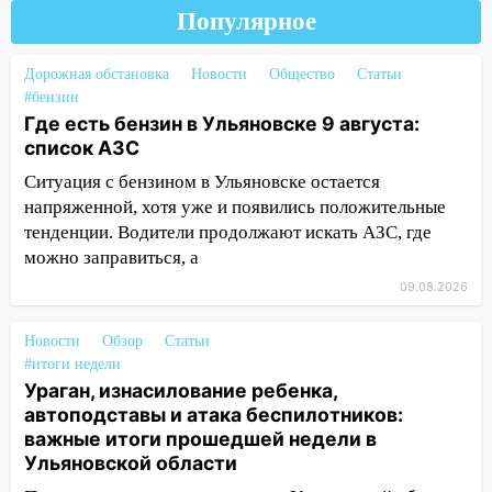
области днем 9 августа
Популярное
05:05
День, когда всё может
измениться: гороскоп на 9 августа —
Дорожная обстановка
Новости
Общество
Статьи
три знака получат шанс, который нельзя
#бензин
упустить
Где есть бензин в Ульяновске 9 августа:
список АЗС
08.08.2026
Ситуация с бензином в Ульяновске остается
20:10
Во время урагана в Ульяновске на
напряженной, хотя уже и появились положительные
Волге перевернулась лодка
тенденции. Водители продолжают искать АЗС, где
19:55
В Ульяновске упавшее дерево
можно заправиться, а
заблокировало в машине двух женщин
09.08.2026
17:15
В Ульяновской области
ремонтируют девять мостов: один уже
Новости
Обзор
Статьи
готов, ещё два — почти завершены
#итоги недели
Ураган, изнасилование ребенка,
17:00
«Ульяновскалипсис»: последствия
автоподставы и атака беспилотников:
урагана 8 августа
важные итоги прошедшей недели в
Ульяновской области
16:38
Прогноз погоды в Ульяновской