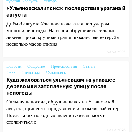
#ураган 8 августа
#шторм
дождавшись коммунальщиков
«Ульяновскалипсис»: последствия урагана 8
августа
14:16
Шторм продолжает ломать город:
на улице Любови Шевцовой рухнул
Днём 8 августа Ульяновск оказался под ударом
светофор
мощной непогоды. На город обрушились сильный
ливень, гроза, крупный град и шквалистый ветер. За
14:14
Студента из Ульяновска обманули
несколько часов стихия
мошенники под видом преподавателя
08.08.2026
14:12
Куда жаловаться ульяновцам на
упавшее дерево или затопленную улицу
Новости
Общество
Происшествия
Статьи
после непогоды
#жкх
#непогода
#Ульяновск
Куда жаловаться ульяновцам на упавшее
13:59
В Новом городе ураганным
дерево или затопленную улицу после
ветром сорвало опалубку со
непогоды
строящегося дома
Сильная непогода, обрушившаяся на Ульяновск 8
13:54
В мэрии Ульяновска рассказали,
августа, принесла городу ливни и шквалистый ветер.
как устраняют последствия мощного
После таких погодных явлений жители могут
шторма
столкнуться с
13:49
Стихия продолжает крушить
08.08.2026