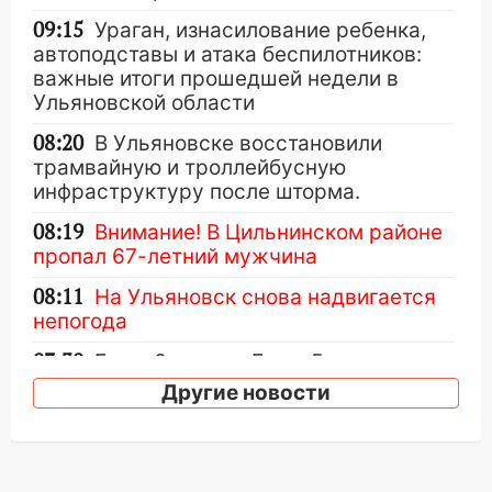
09:15
Ураган, изнасилование ребенка,
автоподставы и атака беспилотников:
важные итоги прошедшей недели в
Ульяновской области
08:20
В Ульяновске восстановили
трамвайную и троллейбусную
инфраструктуру после шторма.
08:19
Внимание! В Цильнинском районе
пропал 67-летний мужчина
08:11
На Ульяновск снова надвигается
непогода
07:30
Евро-3 вместо Евро-5: что
означают классы бензина и можно ли
Другие новости
заливать «старое» топливо в
современные автомобили
06:30
Какая погода будет в Ульяновской