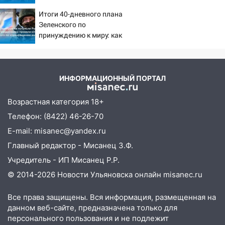
знакомого 191 тысячу рублей
испуганную маленькую
Итоги 40-дневного плана
девочку с игрушкой
13:14
Ураган оторвал светофор на
Зеленского по
проспекте Филатова в Ульяновске
принуждению к миру: как
ответила Россия, полный
13:12
Дерево пробило крышу дома на
разбор провала операции
Новгородской в Ульяновске и рухнуло
Украины от военкора
на электрощит
Коца
ИНФОРМАЦИОННЫЙ ПОРТАЛ
13:10
В Заволжском районе дерево
Возрастная категория 18+
упало во дворе
Телефон: (8422) 46-26-70
13:08
Ураган ударил по Ульяновску:
E-mail: misanec@yandex.ru
сорванные крыши, поваленные деревья,
затопленные улицы и остановившиеся
Главный редактор - Мисанец З.Ф.
трамваи
Учредитель - ИП Мисанец Р.Р.
12:17
Ульяновск накрыл крупный град:
© 2014-2026 Новости Ульяновска онлайн
misanec.ru
после ливня город снова уходит под
воду
Все права защищены. Вся информация, размещенная на
данном веб-сайте, предназначена только для
12:12
Прокуратура взяла на контроль
персонального пользования и не подлежит