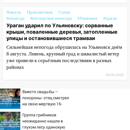
Ульяновск: дерево рухнуло на дом на
Орджоникидзе
Новости
Происшествия
Статьи
#непогода
#последствия непогоды
#Ульяновск
#ураган
13:47
На Нижней Террасе мощным
Ураган ударил по Ульяновску: сорванные
ветром вырвало дерево с корнем
крыши, поваленные деревья, затопленные
13:46
Сильный ветер сорвал крышу с
улицы и остановившиеся трамваи
СТО на проспекте Созидателей
Сильнейшая непогода обрушилась на Ульяновск днём
8 августа. Ливень, крупный град и шквалистый ветер
13:35
Непогода продолжает бить по
уже привели к серьёзным последствиям в разных
транспорту: в Ульяновске трамвай
районах
сошёл с рельсов
08.08.2026
13:22
Упавшие деревья перекрыли
дороги в Ульяновске: фото
Вместо свадьбы –
13:17
Непогода в Ульяновске не
похороны: отец смотрел
закончится сегодня: сильные ливни
на свою мертвую 16-
сохранятся 9 августа
летнюю дочь и не мог
Группа грибников
сдержать слезы
13:15
Трижды «брал в долг» без спроса:
неожиданно нашли в
житель Вешкаймского района похитил у
глухом лесу одинокую