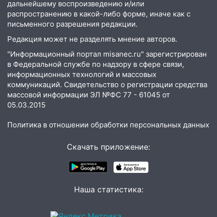
ДТП с шестилетним ребёнком на улице
дальнейшему воспроизведению и/или
Федерации
распространению в какой-либо форме, иначе как с
письменного разрешения редакции.
12:01
Пьяная женщина сбила
шестилетнего ребёнка на улице
Редакция может не разделять мнение авторов.
Федерации: возбуждено уголовное дело
"Информационный портал misanec.ru" зарегистрирован
в Федеральной службе по надзору в сфере связи,
11:16
В Ульяновске ищут 37-летнего
информационных технологий и массовых
мужчину, пропавшего ещё 19 июля
коммуникаций. Свидетельство о регистрации средства
массовой информации ЭЛ №ФС 77 - 61045 от
10:30
От мотофристайла до прогулки с
05.03.2015
хаски: куда сходить в Ульяновской
области 8–9 августа
Политика в отношении обработки персональных данных
10:11
Директора ульяновской
«Нефтяной топливной компании» будут
Скачать приложение:
судить за неуплату 48,4 млн рублей
налогов
09:28
Дети на дорогах: пострадали
Наша статистика:
велосипедисты, мотоциклисты и
пешеходы. Обзор крупных аварий в