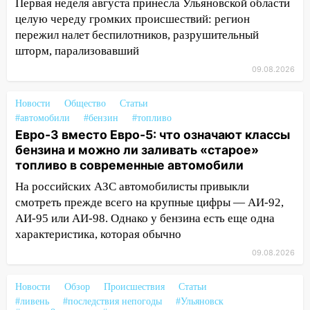
области на 9 августа
Первая неделя августа принесла Ульяновской области
целую череду громких происшествий: регион
16:34
Из-за мощной непогоды в
пережил налет беспилотников, разрушительный
Ульяновске отменили фестиваль «Наше
шторм, парализовавший
время»
09.08.2026
16:17
Мелекесский район первым в
Ульяновской области намолотил более
Новости
Общество
Статьи
100 тысяч тонн зерна
#автомобили
#бензин
#топливо
Евро-3 вместо Евро-5: что означают классы
15:17
В колледжи и техникумы
бензина и можно ли заливать «старое»
Ульяновской области подали более 10
топливо в современные автомобили
тысяч заявлений
На российских АЗС автомобилисты привыкли
15:04
Фоторепортаж с улиц Ульяновска
смотреть прежде всего на крупные цифры — АИ-92,
после шторма: поваленные деревья и
АИ-95 или АИ-98. Однако у бензина есть еще одна
затопленные улицы
характеристика, которая обычно
14:28
Ураган вырвал остановку на улице
09.08.2026
Деева в Заволжье
Новости
Обзор
Происшествия
Статьи
14:26
Жители Ульяновска сами
#ливень
#последствия непогоды
#Ульяновск
пытаются расчистить ливнёвки, не