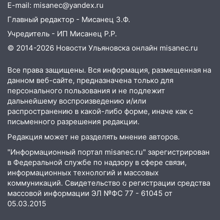
E-mail: misanec@yandex.ru
площадках
Главный редактор - Мисанец З.Ф.
11:20
Ульяновская шахматистка
Учредитель - ИП Мисанец Р.Р.
Валерия Клейменова выиграла два
© 2014-2026 Новости Ульяновска онлайн
misanec.ru
золота в составе сборной мира
11:16
В Ульяновске открыли памятную
Все права защищены. Вся информация, размещенная на
доску декабристу Кондратию Рылееву
данном веб-сайте, предназначена только для
персонального пользования и не подлежит
10:40
В Ульяновске спасатели ночью
дальнейшему воспроизведению и/или
нашли потерявшегося в заброшенных
распространению в какой-либо форме, иначе как с
садах 79-летнего мужчину
письменного разрешения редакции.
10:26
На нескольких улицах Ульяновска
Редакция может не разделять мнение авторов.
временно отключили холодную воду
"Информационный портал misanec.ru" зарегистрирован
в Федеральной службе по надзору в сфере связи,
10:14
В Ульяновске двоих участников
информационных технологий и массовых
коррупционной схемы при ЦГКБ
коммуникаций. Свидетельство о регистрации средства
отправили в колонию на 7 и 8 лет
массовой информации ЭЛ №ФС 77 - 61045 от
05.03.2015
09:52
Ночью беспилотники сбили над
соседними Татарстаном и Саратовской