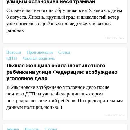
улицы и остановившиеся трамваи
за абонементы закрывшегося фитнес-
клуба «Рекорд-Fitness»
Сильнейшая непогода обрушилась на Ульяновск днём
8 августа. Ливень, крупный град и шквалистый ветер
15:34
После вмешательства
уже привели к серьёзным последствиям в разных
прокуратуры в селах Ульяновской
районах
области привели в порядок детские
площадки
08.08.2026
15:27
Прокуратура проверяет
Новости
Происшествия
Статьи
капремонт школы в селе Кивать
#ДТП
#пьяный водитель
Пьяная женщина сбила шестилетнего
15:08
В Кузоватово после прокурорской
ребёнка на улице Федерации: возбуждено
проверки обновили разметку на
уголовное дело
пешеходных переходах
В Ульяновске возбуждено уголовное дело после
14:40
На проспекте Гая в Ульяновске
ночного ДТП на улице Федерации, в котором
запретили остановку автомобилей на
пострадал шестилетний ребёнок. По предварительным
50-метровом участке
данным полиции, ночью 8
14:22
В Новом городе 8 августа пройдет
08.08.2026
большой фестиваль «Наше время» с
мотофристайлом и концертом
Афиша
Новости
Статьи