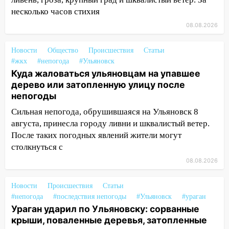
области на 8 августа
несколько часов стихия
17:16
В реанимацию Ульяновской
08.08.2026
областной больницы поступили шесть
новых аппаратов ИВЛ
Новости
Общество
Происшествия
Статьи
#жкх
#непогода
#Ульяновск
16:51
В Чердаклинском районе
Куда жаловаться ульяновцам на упавшее
ремонтируют дороги, ставят остановки
дерево или затопленную улицу после
и проводят новое освещение
непогоды
16:35
В Ульяновске установили ещё
Сильная непогода, обрушившаяся на Ульяновск 8
девять бункеров для крупногабаритного
августа, принесла городу ливни и шквалистый ветер.
мусора
После таких погодных явлений жители могут
столкнуться с
16:26
В Ульяновске бесплатно покажут
матч «Волги» под открытым небом
08.08.2026
16:12
В Ульяновском госуниверситете
Новости
Происшествия
Статьи
разработают отечественный прибор для
#непогода
#последствия непогоды
#Ульяновск
#ураган
цифровой ПЦР
Ураган ударил по Ульяновску: сорванные
крыши, поваленные деревья, затопленные
15:47
Ульяновцы могут вернуть деньги