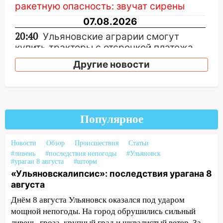
ракетную опасность: звучат сирены
07.08.2026
20:40
Ульяновские аграрии смогут
купить тракторы с отсрочкой платежа
до декабря
Другие новости
19:34
В следственном управлении
состоялось торжественное
мероприятие, приуроченное к
празднованию Дня сотрудника органов
Популярное
следствия Российской Федерации
19:30
Ульяновцев приглашают
Новости
Обзор
Происшествия
Статьи
поддержать «Симбирскую чебурашку»
#ливень
#последствия непогоды
#Ульяновск
на фестивале «ФормАРТ»
#ураган 8 августа
#шторм
«Ульяновскалипсис»: последствия урагана 8
18:11
Ульяновская область стала
августа
пилотным регионом проекта
Днём 8 августа Ульяновск оказался под ударом
«Культурное долголетие»
мощной непогоды. На город обрушились сильный
17:23
Прогноз погоды в Ульяновской
ливень, гроза, крупный град и шквалистый ветер. За