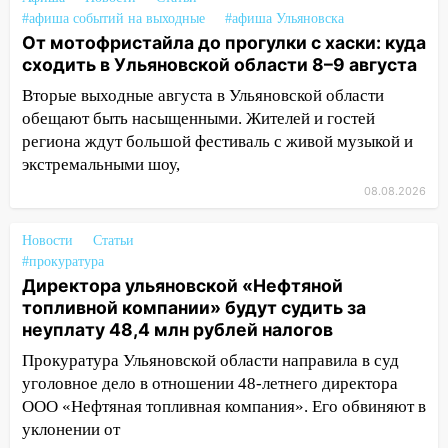
«Мураками»
#афиша событий на выходные
#афиша Ульяновска
От мотофристайла до прогулки с хаски: куда
14:04
Жару смоет ливнями: прогноз
сходить в Ульяновской области 8–9 августа
погоды в Ульяновской области на
выходные 8-9 августа
Вторые выходные августа в Ульяновской области
обещают быть насыщенными. Жителей и гостей
13:30
В Ульяновске транспортные
региона ждут большой фестиваль с живой музыкой и
полицейские проведут акцию «Час
экстремальными шоу,
пассажира»
08.08.2026
13:20
В Ульяновске за один день
обокрали женщину на пляже и
Новости
Статьи
подростка в сквере
#прокуратура
Директора ульяновской «Нефтяной
13:01
В Димитровграде мужчина
топливной компании» будут судить за
выбросил из машины страйкбольную
неуплату 48,4 млн рублей налогов
гранату: его задержали
Прокуратура Ульяновской области направила в суд
12:34
На Ульяновскую область
уголовное дело в отношении 48-летнего директора
надвигается сильнейшая непогода: град
ООО «Нефтяная топливная компания». Его обвиняют в
и шквал до 27 м/с
уклонении от