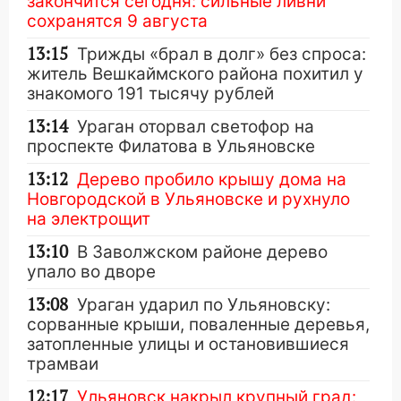
закончится сегодня: сильные ливни
сохранятся 9 августа
13:15
Трижды «брал в долг» без спроса:
житель Вешкаймского района похитил у
знакомого 191 тысячу рублей
13:14
Ураган оторвал светофор на
проспекте Филатова в Ульяновске
13:12
Дерево пробило крышу дома на
Новгородской в Ульяновске и рухнуло
на электрощит
13:10
В Заволжском районе дерево
упало во дворе
13:08
Ураган ударил по Ульяновску:
сорванные крыши, поваленные деревья,
затопленные улицы и остановившиеся
трамваи
12:17
Ульяновск накрыл крупный град: