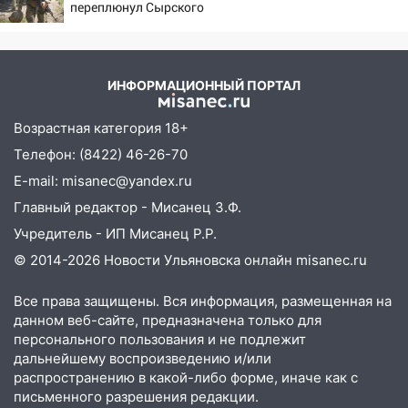
нашли потерявшегося в заброшенных
переплюнул Сырского
садах 79-летнего мужчину
10:26
На нескольких улицах Ульяновска
временно отключили холодную воду
ИНФОРМАЦИОННЫЙ ПОРТАЛ
10:14
В Ульяновске двоих участников
Возрастная категория 18+
коррупционной схемы при ЦГКБ
отправили в колонию на 7 и 8 лет
Телефон: (8422) 46-26-70
E-mail: misanec@yandex.ru
09:52
Ночью беспилотники сбили над
соседними Татарстаном и Саратовской
Главный редактор - Мисанец З.Ф.
областью
Учредитель - ИП Мисанец Р.Р.
09:41
Диана Шурыгина уверовала в
© 2014-2026 Новости Ульяновска онлайн
misanec.ru
Бога в СИЗО
Все права защищены. Вся информация, размещенная на
09:35
В Ульяновске директора фирмы
данном веб-сайте, предназначена только для
будут судить за неуплату налогов на 48
персонального пользования и не подлежит
млн рублей
дальнейшему воспроизведению и/или
распространению в какой-либо форме, иначе как с
08:22
Подросток на питбайке сбил
письменного разрешения редакции.