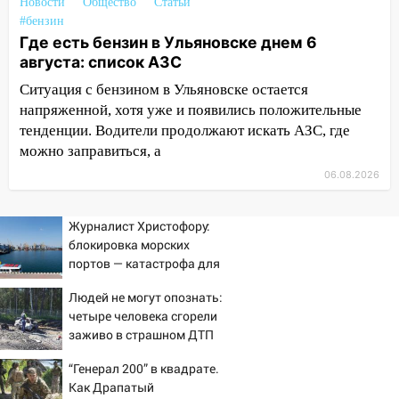
Новости
Общество
Статьи
случайно задушил его: суд вынес
#бензин
приговор
Где есть бензин в Ульяновске днем 6
августа: список АЗС
11:38
В Ленинском районе пожар
полностью уничтожил дачный дом и
Ситуация с бензином в Ульяновске остается
сарай
напряженной, хотя уже и появились положительные
тенденции. Водители продолжают искать АЗС, где
11:38
В Госдуме предложили отменить
можно заправиться, а
ЕГЭ с 2027 года
06.08.2026
11:25
В Ульяновске ИИ будет выявлять
нарушителей на контейнерных
площадках
Журналист Христофору:
блокировка морских
11:20
Ульяновская шахматистка
портов — катастрофа для
Валерия Клейменова выиграла два
Украины
Людей не могут опознать:
золота в составе сборной мира
четыре человека сгорели
11:16
В Ульяновске открыли памятную
заживо в страшном ДТП
доску декабристу Кондратию Рылееву
на трассе 07/08/2026 –
“Генерал 200” в квадрате.
Новости
10:40
В Ульяновске спасатели ночью
Как Драпатый