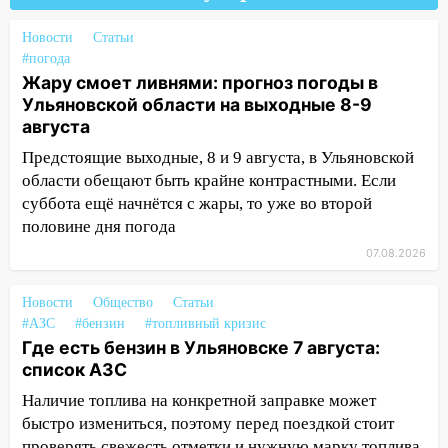
16:35
В Ульяновске установили ещё
девять бункеров для крупногабаритного
Новости
Статьи
мусора
#погода
16:26
В Ульяновске бесплатно покажут
Жару смоет ливнями: прогноз погоды в
матч «Волги» под открытым небом
Ульяновской области на выходные 8-9
августа
16:12
В Ульяновском госуниверситете
Предстоящие выходные, 8 и 9 августа, в Ульяновской
разработают отечественный прибор для
области обещают быть крайне контрастными. Если
цифровой ПЦР
суббота ещё начнётся с жары, то уже во второй
15:47
Ульяновцы могут вернуть деньги
половине дня погода
за абонементы закрывшегося фитнес-
07.08.2026
клуба «Рекорд-Fitness»
15:34
После вмешательства
Новости
Общество
Статьи
прокуратуры в селах Ульяновской
#АЗС
#бензин
#топливный кризис
области привели в порядок детские
Где есть бензин в Ульяновске 7 августа:
площадки
список АЗС
Наличие топлива на конкретной заправке может
15:27
Прокуратура проверяет
быстро измениться, поэтому перед поездкой стоит
капремонт школы в селе Кивать
проверять свежесть отметки и нужную марку топлива.