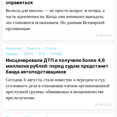
справиться
обокрали женщину на пляже и
подростка в сквере
Волосы для многих — не просто вопрос эстетики, а
часть идентичности. Когда они начинают выпадать,
13:01
В Димитровграде мужчина
это становится испытанием. По данным Всемирной
выбросил из машины страйкбольную
организации
гранату: его задержали
07.08.2026
12:34
На Ульяновскую область
надвигается сильнейшая непогода: град
Криминал
Новости
Статьи
и шквал до 27 м/с
#аварии
#ДТП
#СК
#УМВД
Инсценировали ДТП и получили более 4,6
12:31
Ульяновец хотел купить иномарку
миллиона рублей: перед судом предстанет
из Европы и потерял 760 тысяч рублей
банда автоподставщиков
12:20
В Чердаклинском районе
Сегодня, 6 августа, стало известно о передаче в суд
столкнулись «Лада» и Chevrolet:
уголовного дела в отношении членов организованной
пострадал 14-летний подросток
преступной группы, обвиняемых в мошенничестве
при получении
12:00
Где есть бензин в Ульяновске 7
августа: список АЗС
06.08.2026
11:50
Заснул рядом с ребёнком и