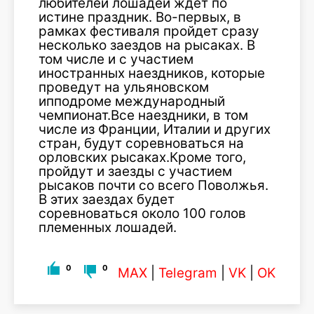
любителей лошадей ждет по
истине праздник. Во-первых, в
рамках фестиваля пройдет сразу
несколько заездов на рысаках. В
том числе и с участием
иностранных наездников, которые
проведут на ульяновском
ипподроме международный
чемпионат.Все наездники, в том
числе из Франции, Италии и других
стран, будут соревноваться на
орловских рысаках.Кроме того,
пройдут и заезды с участием
рысаков почти со всего Поволжья.
В этих заездах будет
соревноваться около 100 голов
племенных лошадей.
0
0
MAX
|
Telegram
|
VK
|
OK