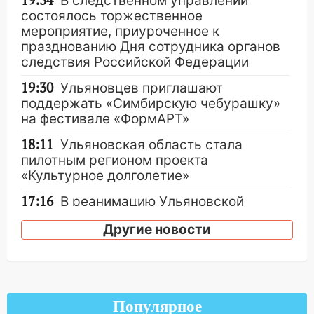
19:34
В следственном управлении
состоялось торжественное
мероприятие, приуроченное к
празднованию Дня сотрудника органов
следствия Российской Федерации
19:30
Ульяновцев приглашают
поддержать «Симбирскую чебурашку»
на фестивале «ФормАРТ»
18:11
Ульяновская область стала
пилотным регионом проекта
«Культурное долголетие»
17:16
В реанимацию Ульяновской
областной больницы поступили шесть
Другие новости
новых аппаратов ИВЛ
16:51
В Чердаклинском районе
ремонтируют дороги, ставят остановки
и проводят новое освещение
Популярное