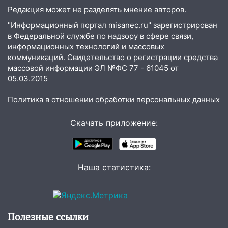
велосипедистку: пострадали двое
Редакция может не разделять мнение авторов.
07:20
Жара возвращается: ожидается
"Информационный портал misanec.ru" зарегистрирован
знойный и сухой четверг
в Федеральной службе по надзору в сфере связи,
информационных технологий и массовых
06:00
Под Ульяновском при развороте
коммуникаций. Свидетельство о регистрации средства
пострадал 38-летний водитель
массовой информации ЭЛ №ФС 77 - 61045 от
иномарки
05.03.2015
05:00
«Каждая пятая женщина и каждый
Политика в отношении обработки персональных данных
второй мужчина в мире сталкиваются с
алопецией»: врач рассказал, чем может
Скачать приложение:
быть вызвано облысение и как с этим
справиться
03:30
Гороскоп на 7 августа: пятница
принесет прилив творческой энергии и
Наша статистика:
отличные шансы исправить старые
ошибки
06.08.2026
Полезные ссылки
23:20
Прогноз погоды на 7 августа в