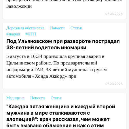
15:08
В Кузоватово после прокурорской
Заволжский
проверки обновили разметку на
07.08.2026
пешеходных переходах
14:40
На проспекте Гая в Ульяновске
Дорожная обстановка
Новости
Статьи
запретили остановку автомобилей на
#авария
#ДТП
50-метровом участке
Под Ульяновском при развороте пострадал
38-летний водитель иномарки
14:22
В Новом городе 8 августа пройдет
5 августа в 16:34 произошла крупная авария в
большой фестиваль «Наше время» с
Цильнинском районе. По предварительной
мотофристайлом и концертом
информации ГАИ, 38-летний мужчина за рулем
«Мураками»
автомобиля «Хонда Аккорд» при
14:04
Жару смоет ливнями: прогноз
07.08.2026
погоды в Ульяновской области на
выходные 8-9 августа
Медицина
Новости
Статьи
13:30
В Ульяновске транспортные
"Каждая пятая женщина и каждый второй
полицейские проведут акцию «Час
мужчина в мире сталкиваются с
пассажира»
алопецией": врач рассказал, чем может
быть вызвано облысение и как с этим
13:20
В Ульяновске за один день