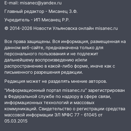
16:43
Дорожный сезон перевалил за
E-mail: misanec@yandex.ru
экватор: в Ульяновской области
Главный редактор - Мисанец З.Ф.
обновили половину региональных трасс
Учредитель - ИП Мисанец Р.Р.
16:31
В Ульяновской области
© 2014-2026 Новости Ульяновска онлайн
misanec.ru
капитально отремонтируют 101
многоквартирный дом
Все права защищены. Вся информация, размещенная на
данном веб-сайте, предназначена только для
16:30
Прогноз погоды в Ульяновской
персонального пользования и не подлежит
области на 5 августа
дальнейшему воспроизведению и/или
16:20
В Сурском районе сёла оказались
распространению в какой-либо форме, иначе как с
не защищены от лесных пожаров
письменного разрешения редакции.
Редакция может не разделять мнение авторов.
16:12
Пуля пробила окно квартиры на
16-м этаже в Ульяновске
"Информационный портал misanec.ru" зарегистрирован
в Федеральной службе по надзору в сфере связи,
16:10
Прокуратура потребовала
информационных технологий и массовых
усилить борьбу со свалками в
коммуникаций. Свидетельство о регистрации средства
Инзенском районе
массовой информации ЭЛ №ФС 77 - 61045 от
05.03.2015
16:06
Патриарх Кирилл оценил работу
Симбирской епархии