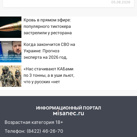
05.08.2026
капремонт школы в посёлке Налейка
22:33
Прокуратура проверяет
Кровь в прямом эфире:
спортивные объекты в Старой Майне
популярного тиктокера
застрелили у ресторана
21:01
Ульяновцев приглашают сдать
кровь: День донора пройдёт 6 августа
Когда закончится СВО на
Украине: Прогноз
20:17
Ульяновская область девятую
эксперта на 2026 год,
неделю подряд удерживает самые
последние новости о
низкие цены на подсолнечное масло
«Нас стачивают КАБами
боевых действиях
по 3 тонны, а в уши льют,
19:33
Коровы-рекордсменки: в
что у русских «нет
Ульяновской области выросли надои
резервов»
молока
18:20
В Ульяновской области до конца
года благоустроят 20 родников
ИНФОРМАЦИОННЫЙ ПОРТАЛ
17:27
В Ульяновской области 114 детей-
Возрастная категория 18+
сирот получили жильё с начала года
Телефон: (8422) 46-26-70