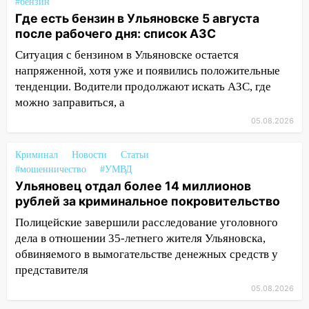
#бензин
миллионов рублей за криминальное
Где есть бензин в Ульяновске 5 августа
покровительство
после рабочего дня: список АЗС
15:32
На «кольце» кроссовер сбил 18-
Ситуация с бензином в Ульяновске остается
летнего мопедиста
напряженной, хотя уже и появились положительные
15:00
тенденции. Водители продолжают искать АЗС, где
В Ульяновске после тройного ДТП
госпитализировали 25-летнего байкера
можно заправиться, а
05.08.2026
14:32
На Ульяновскую область
надвигается жара
Криминал
Новости
Статьи
14:08
Пешеход переходил по «зебре»:
#мошенничество
#УМВД
подробности серьезной аварии на
Ульяновец отдал более 14 миллионов
Фруктовой
рублей за криминальное покровительство
Полицейские завершили расследование уголовного
13:30
В Димитровграде на улице
дела в отношении 35-летнего жителя Ульяновска,
Трудовой горело здание
обвиняемого в вымогательстве денежных средств у
13:00
Водитель без прав врезался в
представителя
припаркованный автомобиль
05.08.2026
12:37
Переезжал «зебру» на