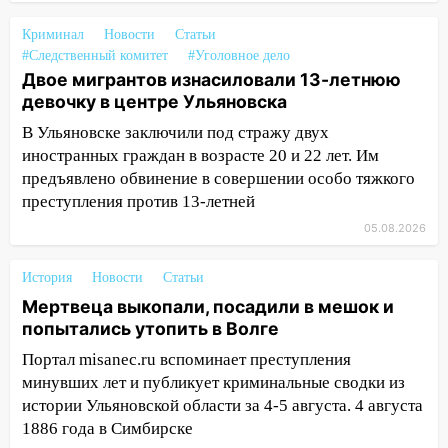
09:25
Вынесли приговор дебоширам,
Криминал
Новости
Статьи
избившим мужчину в трамвае
#Следственный комитет
#Уголовное дело
08:27
Ульяновская полиция получила
Двое мигрантов изнасиловали 13-летнюю
один из шести уникальных автомобилей
девочку в центре Ульяновска
в России
В Ульяновске заключили под стражу двух
иностранных граждан в возрасте 20 и 22 лет. Им
07:02
Жара отступит: какой будет
предъявлено обвинение в совершении особо тяжкого
погода в Ульяновске днем 5 августа
преступления против 13-летней
06:10
Двое мигрантов изнасиловали 13-
05.08.2026
летнюю девочку в центре Ульяновска
06:00
Мертвеца выкопали, посадили в
История
Новости
Статьи
мешок и попытались утопить в Волге
Мертвеца выкопали, посадили в мешок и
попытались утопить в Волге
05:30
Астрологи назвали самый
опасный день августа: что ждет каждый
Портал misanec.ru вспоминает преступления
знак 5 августа
минувших лет и публикует криминальные сводки из
истории Ульяновской области за 4-5 августа. 4 августа
04.08.2026
1886 года в Симбирске
23:27
Прокуратура проверяет