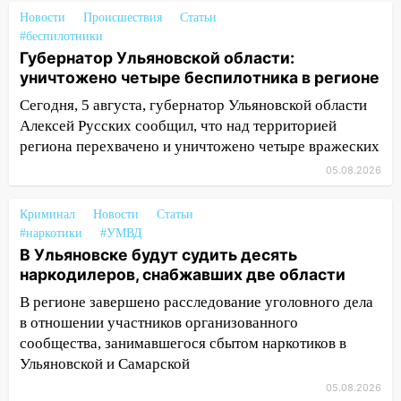
велосипеде и попал под колеса
Новости
Происшествия
Статьи
#беспилотники
12:18
Вспыхнул изнутри: в
Губернатор Ульяновской области:
Железнодорожном районе горела дача
уничтожено четыре беспилотника в регионе
11:33
В Засвияжье под колёса авто
Сегодня, 5 августа, губернатор Ульяновской области
попал мужчина
Алексей Русских сообщил, что над территорией
региона перехвачено и уничтожено четыре вражеских
11:17
В Радищевском районе сгорели
05.08.2026
хозяйственные постройки
11:00
В Канадее горел жилой дом
Криминал
Новости
Статьи
#наркотики
#УМВД
10:18
Губернатор Ульяновской области:
В Ульяновске будут судить десять
уничтожено четыре беспилотника в
наркодилеров, снабжавших две области
регионе
В регионе завершено расследование уголовного дела
10:00
В Ульяновске дотла сгорел
в отношении участников организованного
легковой автомобиль
сообщества, занимавшегося сбытом наркотиков в
Ульяновской и Самарской
09:39
В Ульяновске будут судить десять
наркодилеров, снабжавших две области
05.08.2026