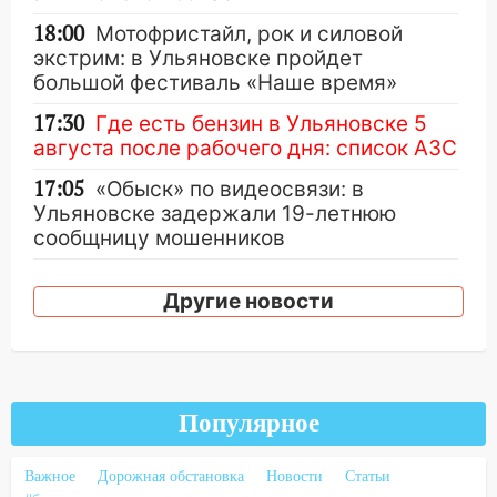
18:00
Мотофристайл, рок и силовой
экстрим: в Ульяновске пройдет
большой фестиваль «Наше время»
17:30
Где есть бензин в Ульяновске 5
августа после рабочего дня: список АЗС
17:05
«Обыск» по видеосвязи: в
Ульяновске задержали 19-летнюю
сообщницу мошенников
16:12
Едва не перерезал горло: в
Другие новости
Вешкайме посиделки с судимым
знакомым закончились для женщины
больницей
16:06
18-летняя девушка без прав
перевернулась на мопеде и попала в
Популярное
больницу
Важное
Дорожная обстановка
Новости
Статьи
15:59
Ульяновец отдал более 14