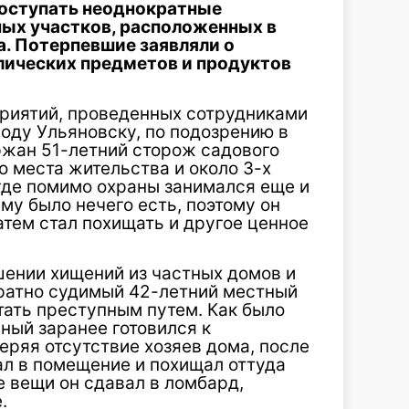
поступать неоднократные
ых участков, расположенных в
. Потерпевшие заявляли о
лических предметов и продуктов
риятий, проведенных сотрудниками
оду Ульяновску, по подозрению в
жан 51-летний сторож садового
 места жительства и около 3-х
где помимо охраны занимался еще и
у было нечего есть, поэтому он
атем стал похищать и другое ценное
шении хищений из частных домов и
ратно судимый 42-летний местный
тать преступным путем. Как было
ный заранее готовился к
еряя отсутствие хозяев дома, после
ал в помещение и похищал оттуда
е вещи он сдавал в ломбард,
.