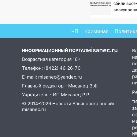
сбили восе
15:27
Прокуратура проверяет
эвакуиров
капремонт школы в селе
сотрудников
Кивать
ЧП
Криминал
Политик
15:08
В Кузоватово после
прокурорской проверки
обновили разметку на
ИНФОРМАЦИОННЫЙ ПОРТАЛ
В
пешеходных переходах
на
Возрастная категория 18+
14:40
п
На проспекте Гая в
Телефон: (8422) 46-26-70
д
Ульяновске запретили
р
E-mail: misanec@yandex.ru
остановку автомобилей на 50-
п
метровом участке
Главный редактор - Мисанец З.Ф.
Р
Учредитель - ИП Мисанец Р.Р.
14:22
В Новом городе 8 августа
"
пройдет большой фестиваль
© 2014-2026 Новости Ульяновска онлайн
з
«Наше время» с
misanec.ru
с
мотофристайлом и концертом
м
«Мураками»
р
14:04
Жару смоет ливнями:
№Ф