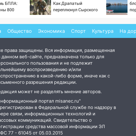
мь БПЛА:
Как Драпатый
бл
аны 800
переплюнул Сырского
по
 Wildberries
Ук
а
Общество
Экономика
Спорт
Культура
На до
се права защищены. Вся информация, размещенная
 данном веб-сайте, предназначена только для
ерсонального пользования и не подлежит
альнейшему воспроизведению и/или
аспространению в какой-либо форме, иначе как с
исьменного разрешения редакции.
едакция может не разделять мнение авторов.
Информационный портал misanec.ru"
арегистрирован в Федеральной службе по надзору в
фере связи, информационных технологий и
ассовых коммуникаций. Свидетельство о
егистрации средства массовой информации ЭЛ
С 77 - 61045 от 05.03.2015