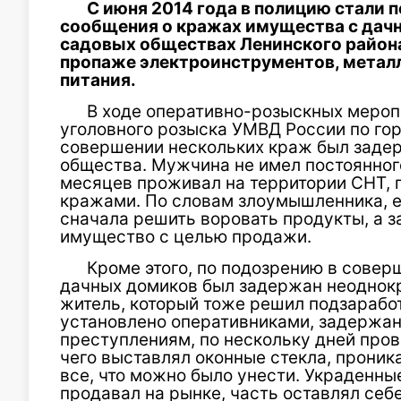
С июня 2014 года в полицию стали 
сообщения о кражах имущества с дачн
садовых обществах Ленинского района
пропаже электроинструментов, метал
питания.
В ходе оперативно-розыскных мероп
уголовного розыска УМВД России по гор
совершении нескольких краж был задер
общества. Мужчина не имел постоянного
месяцев проживал на территории СНТ, 
кражами. По словам злоумышленника, ем
сначала решить воровать продукты, а з
имущество с целью продажи.
Кроме этого, по подозрению в совер
дачных домиков был задержан неоднок
житель, который тоже решил подзарабо
установлено оперативниками, задержан
преступлениям, по нескольку дней пров
чего выставлял оконные стекла, проник
все, что можно было унести. Украденны
продавал на рынке, часть оставлял себе