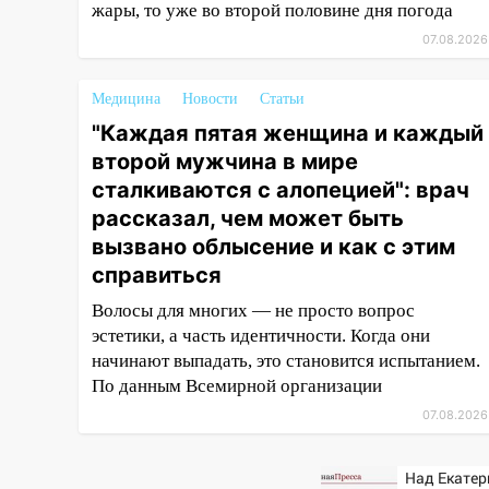
16:35
В Ульяновске установили
жары, то уже во второй половине дня погода
ещё девять бункеров для
07.08.2026
крупногабаритного мусора
16:26
В Ульяновске бесплатно
Медицина
Новости
Статьи
покажут матч «Волги» под
"Каждая пятая женщина и каждый
открытым небом
второй мужчина в мире
16:12
В Ульяновском
сталкиваются с алопецией": врач
госуниверситете разработают
рассказал, чем может быть
отечественный прибор для
вызвано облысение и как с этим
цифровой ПЦР
справиться
15:47
Ульяновцы могут
Волосы для многих — не просто вопрос
вернуть деньги за абонементы
эстетики, а часть идентичности. Когда они
закрывшегося фитнес-клуба
начинают выпадать, это становится испытанием.
«Рекорд-Fitness»
По данным Всемирной организации
15:34
После вмешательства
07.08.2026
прокуратуры в селах
Ульяновской области привели
в порядок детские площадки
Над Екатер