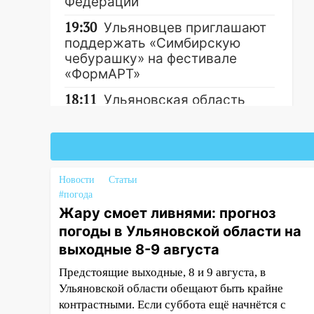
Федерации
19:30
Ульяновцев приглашают
поддержать «Симбирскую
чебурашку» на фестивале
«ФормАРТ»
18:11
Ульяновская область
стала пилотным регионом
Другие новости
проекта «Культурное
долголетие»
17:16
В реанимацию
Новости
Статьи
Ульяновской областной
#погода
больницы поступили шесть
Жару смоет ливнями: прогноз
новых аппаратов ИВЛ
погоды в Ульяновской области на
16:51
В Чердаклинском районе
выходные 8-9 августа
ремонтируют дороги, ставят
Предстоящие выходные, 8 и 9 августа, в
остановки и проводят новое
Ульяновской области обещают быть крайне
освещение
контрастными. Если суббота ещё начнётся с