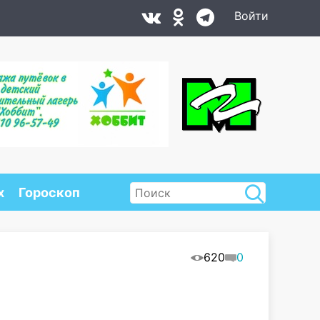
Войти
х
Гороскоп
620
0