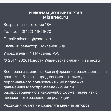
20:40
Ульяновские аграрии смогут
купить тракторы с отсрочкой платежа
ИНФОРМАЦИОННЫЙ ПОРТАЛ
до декабря
Возрастная категория 18+
19:34
В следственном управлении
состоялось торжественное
Телефон: (8422) 46-26-70
мероприятие, приуроченное к
E-mail: misanec@yandex.ru
празднованию Дня сотрудника органов
Главный редактор - Мисанец З.Ф.
следствия Российской Федерации
Учредитель - ИП Мисанец Р.Р.
19:30
Ульяновцев приглашают
© 2014-2026 Новости Ульяновска онлайн
misanec.ru
поддержать «Симбирскую чебурашку»
на фестивале «ФормАРТ»
Все права защищены. Вся информация, размещенная на
18:11
Ульяновская область стала
данном веб-сайте, предназначена только для
пилотным регионом проекта
персонального пользования и не подлежит
«Культурное долголетие»
дальнейшему воспроизведению и/или
распространению в какой-либо форме, иначе как с
17:23
Прогноз погоды в Ульяновской
письменного разрешения редакции.
области на 8 августа
Редакция может не разделять мнение авторов.
17:16
В реанимацию Ульяновской