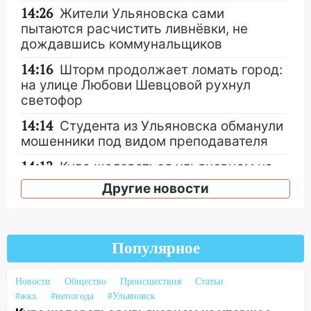
14:26
Жители Ульяновска сами
пытаются расчистить ливнёвки, не
дождавшись коммунальщиков
14:16
Шторм продолжает ломать город:
на улице Любови Шевцовой рухнул
светофор
14:14
Студента из Ульяновска обманули
мошенники под видом преподавателя
14:12
Куда жаловаться ульяновцам на
упавшее дерево или затопленную улицу
Другие новости
после непогоды
13:59
В Новом городе ураганным
ветром сорвало опалубку со
Популярное
строящегося дома
13:54
В мэрии Ульяновска рассказали,
Новости
Общество
Происшествия
Статьи
как устраняют последствия мощного
#жкх
#непогода
#Ульяновск
шторма