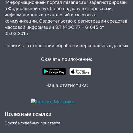
"Информационный портал misanec.ru" зарегистрирован
областной больницы поступили шесть
в Федеральной службе по надзору в сфере связи,
новых аппаратов ИВЛ
информационных технологий и массовых
коммуникаций. Свидетельство о регистрации средства
16:51
В Чердаклинском районе
массовой информации ЭЛ №ФС 77 - 61045 от
ремонтируют дороги, ставят остановки
05.03.2015
и проводят новое освещение
Политика в отношении обработки персональных данных
16:35
В Ульяновске установили ещё
девять бункеров для крупногабаритного
Скачать приложение:
мусора
16:26
В Ульяновске бесплатно покажут
матч «Волги» под открытым небом
Наша статистика:
16:12
В Ульяновском госуниверситете
разработают отечественный прибор для
цифровой ПЦР
15:47
Ульяновцы могут вернуть деньги
Полезные ссылки
за абонементы закрывшегося фитнес-
Служба судебных приставов
клуба «Рекорд-Fitness»