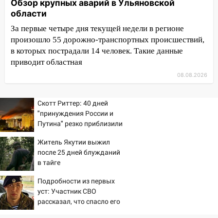
велосипедисты, мотоциклисты и
Обзор крупных аварий в Ульяновской
пешеходы. Обзор крупных аварий в
области
Ульяновской области
За первые четыре дня текущей недели в регионе
08:30
произошло 55 дорожно-транспортных происшествий,
Поджог со свечой, 16 сгоревших
домов и выстрел за водку
в которых пострадали 14 человек. Такие данные
приводит областная
07:50
Какая погоды будет днем 8
08.08.2026
августа
06:45
Императорский мост в
Скотт Риттер: 40 дней
Ульяновске останется закрытым до
"принуждения России и
утра 10 августа
Путина" резко приблизили
крах режима Зеленского
05:18
Судьба готовит сюрприз: гороскоп
Житель Якутии выжил
на 8 августа — кому повезет с
после 25 дней блужданий
деньгами, а кого ждет неожиданная
в тайге
встреча
Подробности из первых
04:47
В Ульяновской области объявили
уст: Участник СВО
ракетную опасность: звучат сирены
рассказал, что спасло его
в схватке с медведем
07.08.2026