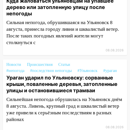
Куда жаловаться ульяновцам на упавшее
дерево или затопленную улицу после
13:49
Стихия продолжает крушить
непогоды
Ульяновск: дерево рухнуло на дом на
Сильная непогода, обрушившаяся на Ульяновск 8
Орджоникидзе
августа, принесла городу ливни и шквалистый ветер.
13:47
На Нижней Террасе мощным
После таких погодных явлений жители могут
ветром вырвало дерево с корнем
столкнуться с
13:46
Сильный ветер сорвал крышу с
08.08.2026
СТО на проспекте Созидателей
Новости
Происшествия
Статьи
13:35
Непогода продолжает бить по
#непогода
#последствия непогоды
#Ульяновск
#ураган
транспорту: в Ульяновске трамвай
Ураган ударил по Ульяновску: сорванные
сошёл с рельсов
крыши, поваленные деревья, затопленные
улицы и остановившиеся трамваи
13:22
Упавшие деревья перекрыли
дороги в Ульяновске: фото
Сильнейшая непогода обрушилась на Ульяновск днём
8 августа. Ливень, крупный град и шквалистый ветер
13:17
Непогода в Ульяновске не
уже привели к серьёзным последствиям в разных
закончится сегодня: сильные ливни
районах
сохранятся 9 августа
08.08.2026