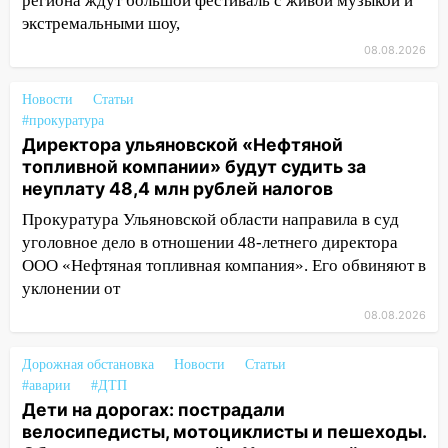
региона ждут большой фестиваль с живой музыкой и
12:12
Прокуратура взяла на контроль
экстремальными шоу,
ДТП с шестилетним ребёнком на улице
08.08.2026
Федерации
Новости
12:01
Статьи
Пьяная женщина сбила
#прокуратура
шестилетнего ребёнка на улице
Директора ульяновской «Нефтяной
Федерации: возбуждено уголовное дело
топливной компании» будут судить за
11:16
В Ульяновске ищут 37-летнего
неуплату 48,4 млн рублей налогов
мужчину, пропавшего ещё 19 июля
Прокуратура Ульяновской области направила в суд
10:30
уголовное дело в отношении 48-летнего директора
От мотофристайла до прогулки с
хаски: куда сходить в Ульяновской
ООО «Нефтяная топливная компания». Его обвиняют в
области 8–9 августа
уклонении от
08.08.2026
10:11
Директора ульяновской
«Нефтяной топливной компании» будут
Дорожная обстановка
Новости
Статьи
судить за неуплату 48,4 млн рублей
#аварии
#ДТП
налогов
Дети на дорогах: пострадали
09:28
Дети на дорогах: пострадали
велосипедисты, мотоциклисты и пешеходы.