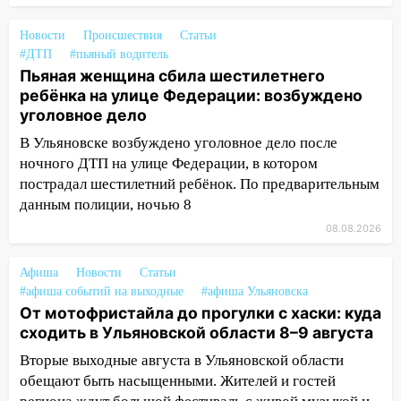
13:15
Трижды «брал в долг» без спроса:
житель Вешкаймского района похитил у
Новости
Происшествия
Статьи
знакомого 191 тысячу рублей
#ДТП
#пьяный водитель
Пьяная женщина сбила шестилетнего
13:14
Ураган оторвал светофор на
ребёнка на улице Федерации: возбуждено
проспекте Филатова в Ульяновске
уголовное дело
13:12
Дерево пробило крышу дома на
В Ульяновске возбуждено уголовное дело после
Новгородской в Ульяновске и рухнуло
ночного ДТП на улице Федерации, в котором
на электрощит
пострадал шестилетний ребёнок. По предварительным
13:10
В Заволжском районе дерево
данным полиции, ночью 8
упало во дворе
08.08.2026
13:08
Ураган ударил по Ульяновску:
Афиша
Новости
Статьи
сорванные крыши, поваленные деревья,
#афиша событий на выходные
#афиша Ульяновска
затопленные улицы и остановившиеся
От мотофристайла до прогулки с хаски: куда
трамваи
сходить в Ульяновской области 8–9 августа
12:17
Ульяновск накрыл крупный град:
Вторые выходные августа в Ульяновской области
после ливня город снова уходит под
обещают быть насыщенными. Жителей и гостей
воду