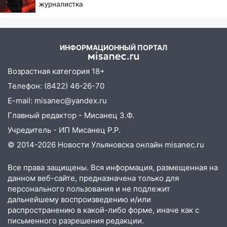
журналистка
прочность
подтвердила роман
05.08.2026
Бондарчука и Исаковой
22:58
Соцсети: на проспекте Тюленева
ДТП с мотоциклистом
ИНФОРМАЦИОННЫЙ ПОРТАЛ
20:22
Мошенники обманули 92-летнюю
Возрастная категория 18+
жительницу Ульяновской области
Телефон: (8422) 46-26-70
19:14
Житель Ульяновской области
E-mail: misanec@yandex.ru
подвез троих незнакомцев на трассе и
Главный редактор - Мисанец З.Ф.
заработал уголовное дело
Учредитель - ИП Мисанец Р.Р.
18:14
Прогноз погоды на 6 августа в
© 2014-2026 Новости Ульяновска онлайн
misanec.ru
Ульяновской области
18:00
Все права защищены. Вся информация, размещенная на
Мотофристайл, рок и силовой
данном веб-сайте, предназначена только для
экстрим: в Ульяновске пройдет
персонального пользования и не подлежит
большой фестиваль «Наше время»
дальнейшему воспроизведению и/или
17:30
Где есть бензин в Ульяновске 5
распространению в какой-либо форме, иначе как с
августа после рабочего дня: список АЗС
письменного разрешения редакции.