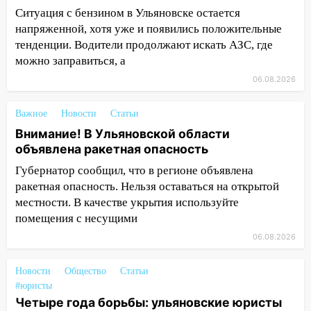
14:26
В Ульяновске ограничат движение
Ситуация с бензином в Ульяновске остается
по улице Ефремова
напряженной, хотя уже и появились положительные
тенденции. Водители продолжают искать АЗС, где
14:23
67% ульяновцев готовы
можно заправиться, а
передумать увольняться, если им
повысят зарплату
06.08.2026
14:01
Инсценировали ДТП и получили
Важное
Новости
Статьи
более 4,6 миллиона рублей: перед
Внимание! В Ульяновской области
судом предстанет банда
объявлена ракетная опасность
автоподставщиков
Губернатор сообщил, что в регионе объявлена
13:36
В Инзе произошел крупный пожар
ракетная опасность. Нельзя оставаться на открытой
13:00
В суде защитили репутацию
местности. В качестве укрытия используйте
мужчины, которого необоснованно
помещения с несущими
обвиняли в жестоком обращении с
06.08.2026
животными
12:28
Миллион на «льготниках»: в
Новости
Общество
Статьи
Ульяновской области перевозчик
#юристы
Четыре года борьбы: ульяновские юристы
провернул хитрую схему с чужими