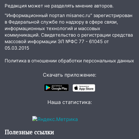
Редакция может не разделять мнение авторов.
17:05
«Обыск» по видеосвязи: в
Ульяновске задержали 19-летнюю
"Информационный портал misanec.ru" зарегистрирован
сообщницу мошенников
в Федеральной службе по надзору в сфере связи,
информационных технологий и массовых
16:12
Едва не перерезал горло: в
коммуникаций. Свидетельство о регистрации средства
Вешкайме посиделки с судимым
массовой информации ЭЛ №ФС 77 - 61045 от
знакомым закончились для женщины
05.03.2015
больницей
Политика в отношении обработки персональных данных
16:06
18-летняя девушка без прав
перевернулась на мопеде и попала в
Скачать приложение:
больницу
15:59
Ульяновец отдал более 14
миллионов рублей за криминальное
Наша статистика:
покровительство
15:32
На «кольце» кроссовер сбил 18-
летнего мопедиста
Полезные ссылки
15:00
В Ульяновске после тройного ДТП