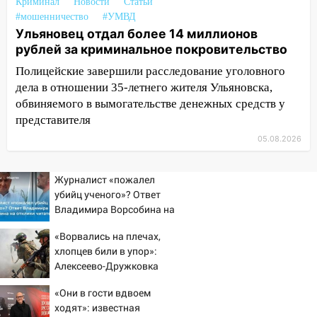
Криминал
Новости
Статьи
51-летний мужчина
#мошенничество
#УМВД
Ульяновец отдал более 14 миллионов
09:50
В Ульяновске черный коршун
рублей за криминальное покровительство
застрял в тепловозе
Полицейские завершили расследование уголовного
09:44
Ульяновские спасатели помогли
дела в отношении 35-летнего жителя Ульяновска,
юному велосипедисту на улице
обвиняемого в вымогательстве денежных средств у
Чернышевского
представителя
08:21
В Заволжском районе украли два
05.08.2026
велосипеда
07:18
Журналист «пожалел
В Ульяновск идет
убийц ученого»? Ответ
тридцатиградусная жара: какая будет
Владимира Ворсобина на
погода в четверг
отклики читателей
06:00
«Ворвались на плечах,
Четыре года борьбы: ульяновские
хлопцев били в упор»:
юристы помогли женщине засудить УК
Алексеево-Дружковка
за плесень на стенах
стала могильником для
«Они в гости вдвоем
05:00
Кому 6 августа звезды сулят
«птах Мадьяра»
ходят»: известная
прибыль, а кому — испытания на