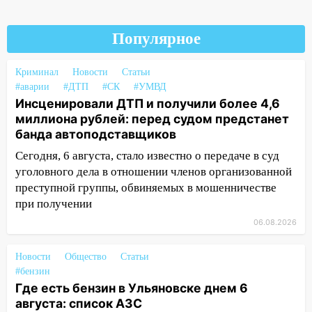
«УльяновскФармации» за махинации на
3,2 млн рублей
Популярное
16:09
Ветераны легкой атлетики из
Ульяновска успешно выступили на
Криминал
Новости
Статьи
Чемпионате России
#аварии
#ДТП
#СК
#УМВД
Инсценировали ДТП и получили более 4,6
16:02
В Ульяновской области убрали
миллиона рублей: перед судом предстанет
более 28% площадей зерновых и
банда автоподставщиков
зернобобовых культур
Сегодня, 6 августа, стало известно о передаче в суд
15:51
Бросила кирпич в жену брата: в
уголовного дела в отношении членов организованной
Ульяновской области завели дело на
преступной группы, обвиняемых в мошенничестве
агрессивную женщину
при получении
15:47
На улице Радищева сбили
06.08.2026
курьера: крупная авария в Ульяновске
Новости
Общество
Статьи
15:15
Проводил до квартиры и ограбил:
#бензин
новый кавалер женщины оказался
Где есть бензин в Ульяновске днем 6
рецидивистом
августа: список АЗС