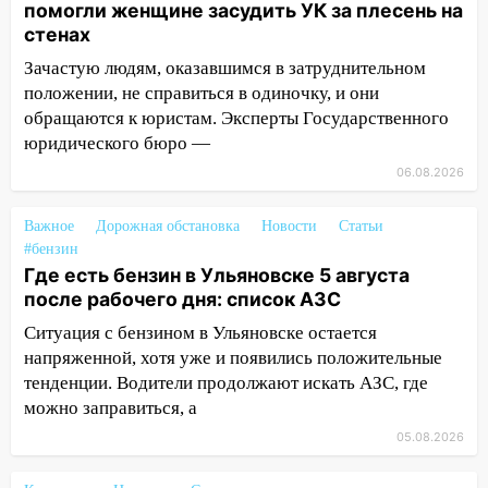
помогли женщине засудить УК за плесень на
проездными
стенах
12:10
Ульяновский алиментщик накопил
Зачастую людям, оказавшимся в затруднительном
120 тысяч долга
положении, не справиться в одиночку, и они
11:49
Снят режим «Ракетная
обращаются к юристам. Эксперты Государственного
опасность» на территории Ульяновской
юридического бюро —
области
06.08.2026
11:30
Кабмин РФ разрешил до 1 июля
2027 года импорт, выпуск и обращение
Важное
Дорожная обстановка
Новости
Статьи
бензина Евро 2, Евро 3, Евро 4
#бензин
Где есть бензин в Ульяновске 5 августа
11:12
Соцсети: на Рябикова автомобиль
после рабочего дня: список АЗС
врезался в забор
Ситуация с бензином в Ульяновске остается
10:27
Где есть бензин в Ульяновске
напряженной, хотя уже и появились положительные
днем 6 августа: список АЗС
тенденции. Водители продолжают искать АЗС, где
можно заправиться, а
10:16
Внимание! В Ульяновской области
05.08.2026
объявлена ракетная опасность
10:00
В Старомайнском районе утонул