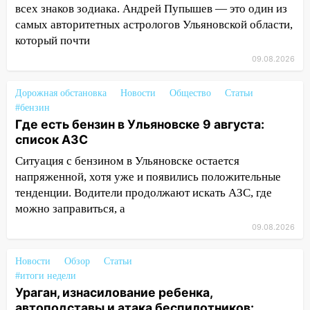
всех знаков зодиака. Андрей Пупышев — это один из
трамвайную и троллейбусную
самых авторитетных астрологов Ульяновской области,
инфраструктуру после шторма
который почти
08:19
Внимание! В Цильнинском районе
09.08.2026
пропал 67-летний мужчина
08:11
На Ульяновск снова надвигается
Дорожная обстановка
Новости
Общество
Статьи
непогода
#бензин
Где есть бензин в Ульяновске 9 августа:
07:30
Евро-3 вместо Евро-5: что
список АЗС
означают классы бензина и можно ли
Ситуация с бензином в Ульяновске остается
заливать «старое» топливо в
напряженной, хотя уже и появились положительные
современные автомобили
тенденции. Водители продолжают искать АЗС, где
06:30
Какая погода будет в Ульяновской
можно заправиться, а
области днем 9 августа
09.08.2026
05:05
День, когда всё может
измениться: гороскоп на 9 августа —
Новости
Обзор
Статьи
три знака получат шанс, который нельзя
#итоги недели
упустить
Ураган, изнасилование ребенка,
автоподставы и атака беспилотников: