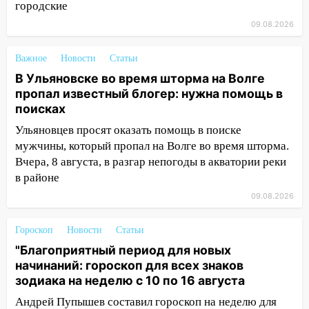
городские
12:11
Где есть бензин в Ульяновске 9
09.08.2026
августа: список АЗС
11:55
Соцсети: светофор упал на
Важное
Новости
Статьи
машину во время сильного ливня в
В Ульяновске во время шторма на Волге
Ульяновске
пропал известный блогер: нужна помощь в
поисках
11:00
В Ульяновской области люди в
СНТ сидят без света
Ульяновцев просят оказать помощь в поиске
мужчины, который пропал на Волге во время шторма.
10:13
Прокуратура подвела итоги
Вчера, 8 августа, в разгар непогоды в акватории реки
недели в Ульяновской области
в районе
09:18
Из-за ливня заблокировано
09.08.2026
движение трамваев в Ульяновске
Гороскоп
Новости
Статьи
09:15
Ураган, изнасилование ребенка,
автоподставы и атака беспилотников:
"Благоприятный период для новых
важные итоги прошедшей недели в
начинаний: гороскоп для всех знаков
Ульяновской области
зодиака на неделю с 10 по 16 августа
Андрей Пупышев составил гороскоп на неделю для
08:20
В Ульяновске восстановили