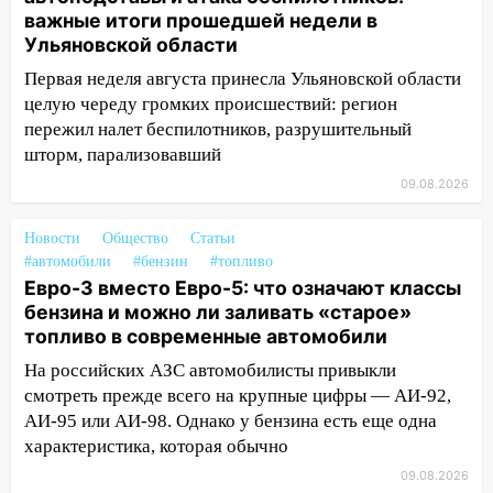
08.08.2026
важные итоги прошедшей недели в
20:10
Во время урагана в Ульяновске на
Ульяновской области
Волге перевернулась лодка
Первая неделя августа принесла Ульяновской области
19:55
В Ульяновске упавшее дерево
целую череду громких происшествий: регион
заблокировало в машине двух женщин
пережил налет беспилотников, разрушительный
шторм, парализовавший
17:15
В Ульяновской области
09.08.2026
ремонтируют девять мостов: один уже
готов, ещё два — почти завершены
Новости
Общество
Статьи
17:00
«Ульяновскалипсис»: последствия
#автомобили
#бензин
#топливо
урагана 8 августа
Евро-3 вместо Евро-5: что означают классы
бензина и можно ли заливать «старое»
16:38
Прогноз погоды в Ульяновской
топливо в современные автомобили
области на 9 августа
На российских АЗС автомобилисты привыкли
16:34
Из-за мощной непогоды в
смотреть прежде всего на крупные цифры — АИ-92,
Ульяновске отменили фестиваль «Наше
АИ-95 или АИ-98. Однако у бензина есть еще одна
время»
характеристика, которая обычно
16:17
Мелекесский район первым в
09.08.2026