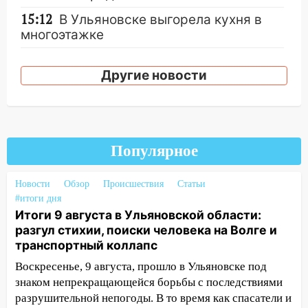
15:12
В Ульяновске выгорела кухня в
многоэтажке
14:18
Гинеколог рассказала о том, с
какими сложностями сталкиваются
Другие новости
молодые мамы
13:02
Соцсети: на улице Розы
Люксембург дерево упало на
автомобиль
Популярное
13:00
«Благоприятный период для
Новости
новых начинаний: гороскоп для всех
Обзор
Происшествия
Статьи
#итоги дня
знаков зодиака на неделю с 10 по 16
Итоги 9 августа в Ульяновской области:
августа
разгул стихии, поиски человека на Волге и
13:00
На проспекте Тюленева в
транспортный коллапс
Ульяновске образовалось «море»
Воскресенье, 9 августа, прошло в Ульяновске под
12:57
В Ульяновской области ожидается
знаком непрекращающейся борьбы с последствиями
крупный град
разрушительной непогоды. В то время как спасатели и