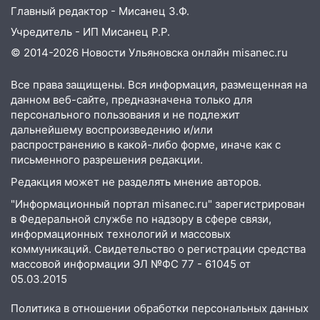
14:14
Студента из Ульяновска обманули
Главный редактор - Мисанец З.Ф.
мошенники под видом преподавателя
Учредитель - ИП Мисанец Р.Р.
14:12
Куда жаловаться ульяновцам на
© 2014-2026 Новости Ульяновска онлайн
misanec.ru
упавшее дерево или затопленную улицу
после непогоды
Все права защищены. Вся информация, размещенная на
13:59
В Новом городе ураганным
данном веб-сайте, предназначена только для
персонального пользования и не подлежит
ветром сорвало опалубку со
дальнейшему воспроизведению и/или
строящегося дома
распространению в какой-либо форме, иначе как с
13:54
В мэрии Ульяновска рассказали,
письменного разрешения редакции.
как устраняют последствия мощного
Редакция может не разделять мнение авторов.
шторма
"Информационный портал misanec.ru" зарегистрирован
13:49
Стихия продолжает крушить
в Федеральной службе по надзору в сфере связи,
Ульяновск: дерево рухнуло на дом на
информационных технологий и массовых
Орджоникидзе
коммуникаций. Свидетельство о регистрации средства
массовой информации ЭЛ №ФС 77 - 61045 от
13:47
На Нижней Террасе мощным
05.03.2015
ветром вырвало дерево с корнем
Политика в отношении обработки персональных данных
13:46
Сильный ветер сорвал крышу с