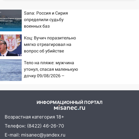
Ульяновской области намолотил более
100 тысяч тонн зерна
Sana: Россия и Сирия
15:17
определили судьбу
В колледжи и техникумы
военных баз
Ульяновской области подали более 10
тысяч заявлений
Коц: Вучич поразительно
мягко отреагировал на
15:04
Фоторепортаж с улиц Ульяновска
вопрос об убийстве
после шторма: поваленные деревья и
русских
затопленные улицы
Тело на пляже: мужчина
утонул, спасая маленькую
14:28
Ураган вырвал остановку на улице
дочку 09/08/2026 –
Деева в Заволжье
Новости
14:26
Жители Ульяновска сами
пытаются расчистить ливнёвки, не
дождавшись коммунальщиков
ИНФОРМАЦИОННЫЙ ПОРТАЛ
14:16
Шторм продолжает ломать город:
Возрастная категория 18+
на улице Любови Шевцовой рухнул
Телефон: (8422) 46-26-70
светофор
E-mail: misanec@yandex.ru