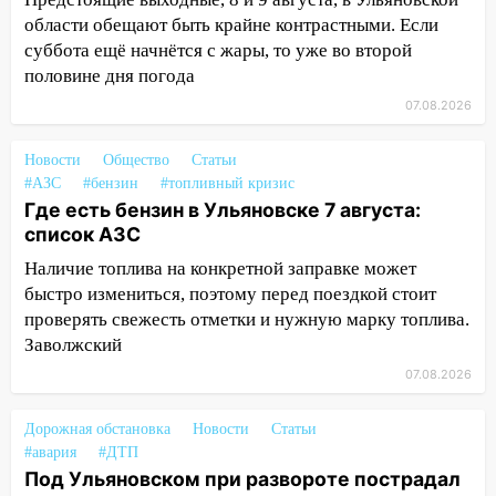
полностью уничтожил дачный дом и
области обещают быть крайне контрастными. Если
сарай
суббота ещё начнётся с жары, то уже во второй
половине дня погода
11:38
В Госдуме предложили отменить
ЕГЭ с 2027 года
07.08.2026
11:25
В Ульяновске ИИ будет выявлять
Новости
Общество
Статьи
нарушителей на контейнерных
#АЗС
#бензин
#топливный кризис
площадках
Где есть бензин в Ульяновске 7 августа:
список АЗС
11:20
Ульяновская шахматистка
Валерия Клейменова выиграла два
Наличие топлива на конкретной заправке может
золота в составе сборной мира
быстро измениться, поэтому перед поездкой стоит
проверять свежесть отметки и нужную марку топлива.
11:16
В Ульяновске открыли памятную
Заволжский
доску декабристу Кондратию Рылееву
07.08.2026
10:40
В Ульяновске спасатели ночью
нашли потерявшегося в заброшенных
Дорожная обстановка
Новости
Статьи
садах 79-летнего мужчину
#авария
#ДТП
Под Ульяновском при развороте пострадал
10:26
На нескольких улицах Ульяновска