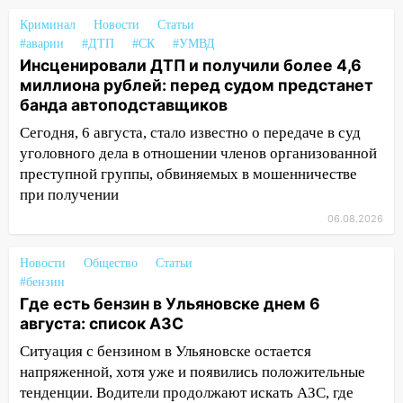
06:00
Под Ульяновском при развороте
Криминал
Новости
Статьи
пострадал 38-летний водитель
#аварии
#ДТП
#СК
#УМВД
иномарки
Инсценировали ДТП и получили более 4,6
миллиона рублей: перед судом предстанет
05:00
«Каждая пятая женщина и каждый
банда автоподставщиков
второй мужчина в мире сталкиваются с
алопецией»: врач рассказал, чем может
Сегодня, 6 августа, стало известно о передаче в суд
быть вызвано облысение и как с этим
уголовного дела в отношении членов организованной
справиться
преступной группы, обвиняемых в мошенничестве
при получении
03:30
Гороскоп на 7 августа: пятница
принесет прилив творческой энергии и
06.08.2026
отличные шансы исправить старые
ошибки
Новости
Общество
Статьи
#бензин
06.08.2026
Где есть бензин в Ульяновске днем 6
23:20
Прогноз погоды на 7 августа в
августа: список АЗС
Ульяновской области
Ситуация с бензином в Ульяновске остается
20:04
Ульяновцев приглашают на забег,
напряженной, хотя уже и появились положительные
посвящённый Дню воздушного флота
тенденции. Водители продолжают искать АЗС, где