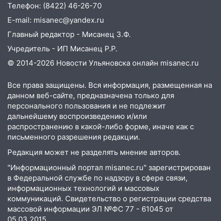
Телефон: (8422) 46-26-70
15:51
Бросила кирпич в жену брата: в
E-mail: misanec@yandex.ru
Ульяновской области завели дело на
агрессивную женщину
Главный редактор - Мисанец З.Ф.
Учредитель - ИП Мисанец Р.Р.
15:47
На улице Радищева сбили
курьера: крупная авария в Ульяновске
© 2014-2026 Новости Ульяновска онлайн
misanec.ru
15:15
Проводил до квартиры и ограбил:
Все права защищены. Вся информация, размещенная на
новый кавалер женщины оказался
данном веб-сайте, предназначена только для
рецидивистом
персонального пользования и не подлежит
дальнейшему воспроизведению и/или
14:26
В Ульяновске ограничат движение
распространению в какой-либо форме, иначе как с
по улице Ефремова
письменного разрешения редакции.
14:23
67% ульяновцев готовы
Редакция может не разделять мнение авторов.
передумать увольняться, если им
"Информационный портал misanec.ru" зарегистрирован
повысят зарплату
в Федеральной службе по надзору в сфере связи,
14:01
Инсценировали ДТП и получили
информационных технологий и массовых
коммуникаций. Свидетельство о регистрации средства
более 4,6 миллиона рублей: перед
массовой информации ЭЛ №ФС 77 - 61045 от
судом предстанет банда
05.03.2015