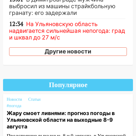
выбросил из машины страйкбольную
гранату: его задержали
12:34
На Ульяновскую область
надвигается сильнейшая непогода: град
и шквал до 27 м/с
12:31
Ульяновец хотел купить иномарку
Другие новости
из Европы и потерял 760 тысяч рублей
12:20
В Чердаклинском районе
столкнулись «Лада» и Chevrolet:
пострадал 14-летний подросток
Популярное
12:00
Где есть бензин в Ульяновске 7
августа: список АЗС
Новости
Статьи
#погода
11:50
Заснул рядом с ребёнком и
Жару смоет ливнями: прогноз погоды в
случайно задушил его: суд вынес
Ульяновской области на выходные 8-9
приговор
августа
11:38
В Ленинском районе пожар
Предстоящие выходные, 8 и 9 августа, в Ульяновской