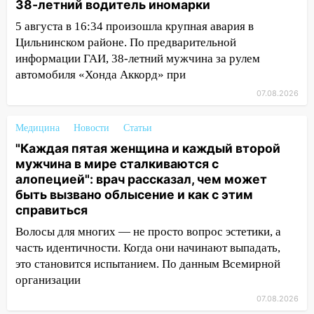
38-летний водитель иномарки
временно отключили холодную воду
5 августа в 16:34 произошла крупная авария в
10:14
В Ульяновске двоих участников
Цильнинском районе. По предварительной
коррупционной схемы при ЦГКБ
информации ГАИ, 38-летний мужчина за рулем
отправили в колонию на 7 и 8 лет
автомобиля «Хонда Аккорд» при
09:52
Ночью беспилотники сбили над
07.08.2026
соседними Татарстаном и Саратовской
областью
Медицина
Новости
Статьи
09:41
Диана Шурыгина уверовала в
"Каждая пятая женщина и каждый второй
Бога в СИЗО
мужчина в мире сталкиваются с
алопецией": врач рассказал, чем может
09:35
В Ульяновске директора фирмы
быть вызвано облысение и как с этим
будут судить за неуплату налогов на 48
справиться
млн рублей
Волосы для многих — не просто вопрос эстетики, а
08:22
Подросток на питбайке сбил
часть идентичности. Когда они начинают выпадать,
велосипедистку: пострадали двое
это становится испытанием. По данным Всемирной
организации
07:20
Жара возвращается: ожидается
знойный и сухой четверг
07.08.2026