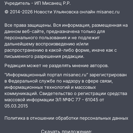
Учредитель - ИП Мисанец Р.Р.
18:11
Ульяновская область стала
© 2014-2026 Новости Ульяновска онлайн
misanec.ru
пилотным регионом проекта
«Культурное долголетие»
Все права защищены. Вся информация, размещенная на
17:23
Прогноз погоды в Ульяновской
данном веб-сайте, предназначена только для
персонального пользования и не подлежит
области на 8 августа
дальнейшему воспроизведению и/или
17:16
В реанимацию Ульяновской
распространению в какой-либо форме, иначе как с
областной больницы поступили шесть
письменного разрешения редакции.
новых аппаратов ИВЛ
Редакция может не разделять мнение авторов.
16:51
В Чердаклинском районе
"Информационный портал misanec.ru" зарегистрирован
ремонтируют дороги, ставят остановки
в Федеральной службе по надзору в сфере связи,
и проводят новое освещение
информационных технологий и массовых
коммуникаций. Свидетельство о регистрации средства
16:35
В Ульяновске установили ещё
массовой информации ЭЛ №ФС 77 - 61045 от
девять бункеров для крупногабаритного
05.03.2015
мусора
Политика в отношении обработки персональных данных
16:26
В Ульяновске бесплатно покажут
матч «Волги» под открытым небом
Скачать приложение: