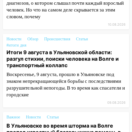
13:08
Ураган ударил по Ульяновску:
диагнозов, о котором слышал почти каждый взрослый
сорванные крыши, поваленные деревья,
человек. Но что на самом деле скрывается за этим
затопленные улицы и остановившиеся
словом, почему
трамваи
10.08.2026
12:17
Ульяновск накрыл крупный град:
после ливня город снова уходит под
Новости
Обзор
Происшествия
Статьи
воду
#итоги дня
Итоги 9 августа в Ульяновской области:
12:12
Прокуратура взяла на контроль
разгул стихии, поиски человека на Волге и
ДТП с шестилетним ребёнком на улице
транспортный коллапс
Федерации
Воскресенье, 9 августа, прошло в Ульяновске под
12:01
Пьяная женщина сбила
знаком непрекращающейся борьбы с последствиями
шестилетнего ребёнка на улице
разрушительной непогоды. В то время как спасатели и
Федерации: возбуждено уголовное дело
городские
11:16
В Ульяновске ищут 37-летнего
09.08.2026
мужчину, пропавшего ещё 19 июля
Важное
Новости
Статьи
10:30
От мотофристайла до прогулки с
В Ульяновске во время шторма на Волге
хаски: куда сходить в Ульяновской