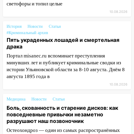
светофоры и топил целые
13:22
Упавшие деревья перекрыли
10.08.2026
дороги в Ульяновске: фото
13:17
История
Непогода в Ульяновске не
Новости
Статьи
#Криминальный архив
закончится сегодня: сильные ливни
Пять украденных лошадей и смертельная
сохранятся 9 августа
драка
13:15
Трижды «брал в долг» без спроса:
Портал misanec.ru вспоминает преступления
житель Вешкаймского района похитил у
минувших лет и публикует криминальные сводки из
знакомого 191 тысячу рублей
истории Ульяновской области за 8-10 августа. Днём 8
13:14
Ураган оторвал светофор на
августа 1895 года в
проспекте Филатова в Ульяновске
10.08.2026
13:12
Дерево пробило крышу дома на
Медицина
Новгородской в Ульяновске и рухнуло
Новости
Статьи
на электрощит
Боль, скованность и старение дисков: как
повседневные привычки незаметно
13:10
В Заволжском районе дерево
разрушают наш позвоночник
упало во дворе
Остеохондроз — один из самых распространённых