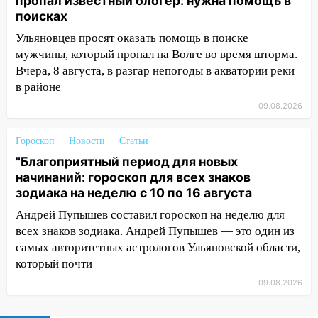
пропал известный блогер: нужна помощь в
области 8–9 августа
поисках
10:11
Директора ульяновской
Ульяновцев просят оказать помощь в поиске
«Нефтяной топливной компании» будут
мужчины, который пропал на Волге во время шторма.
судить за неуплату 48,4 млн рублей
Вчера, 8 августа, в разгар непогоды в акватории реки
налогов
в районе
09:28
Дети на дорогах: пострадали
09.08.2026
велосипедисты, мотоциклисты и
пешеходы. Обзор крупных аварий в
Гороскоп
Новости
Статьи
Ульяновской области
"Благоприятный период для новых
08:30
Поджог со свечой, 16 сгоревших
начинаний: гороскоп для всех знаков
домов и выстрел за водку
зодиака на неделю с 10 по 16 августа
Андрей Пупышев составил гороскоп на неделю для
07:50
Какая погоды будет днем 8
всех знаков зодиака. Андрей Пупышев — это один из
августа
самых авторитетных астрологов Ульяновской области,
06:45
Императорский мост в
который почти
Ульяновске останется закрытым до
09.08.2026
утра 10 августа