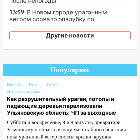
после непогоды
13:59
В Новом городе ураганным
ветром сорвало опалубку со
строящегося дома
Другие новости
13:54
В мэрии Ульяновска рассказали,
как устраняют последствия мощного
шторма
13:49
Стихия продолжает крушить
Популярное
Ульяновск: дерево рухнуло на дом на
Орджоникидзе
Новости
Обзор
Статьи
13:47
На Нижней Террасе мощным
#итоги выходных
ветром вырвало дерево с корнем
Как разрушительный ураган, потопы и
падающие деревья парализовали
13:46
Сильный ветер сорвал крышу с
Ульяновскую область: ЧП за выходные
СТО на проспекте Созидателей
Суббота и воскресенье, 8 и 9 августа, превратили
13:35
Непогода продолжает бить по
Ульяновскую область в зону масштабного бедствия:
транспорту: в Ульяновске трамвай
пока ураганный ветер сносил крыши, крушил
сошёл с рельсов