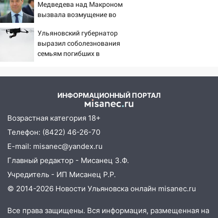
Медведева над Макроном
– Новости
19:43
Из-за ураганного ветра упали
вызвала возмущение во
деревья в парке «Победы»
Франции
Ульяновский губернатор
18:00
Пепелище на Балтийской: в
выразил соболезнования
Заволжье ульяновские спасатели
семьям погибших в
ликвидировали крупный пожар
Нижнекамске
17:15
Прогноз погоды на 10 августа в
Ульяновской области
ИНФОРМАЦИОННЫЙ ПОРТАЛ
16:00
В Ульяновске во время шторма на
Волге пропал известный блогер: нужна
Возрастная категория 18+
помощь в поисках
Телефон: (8422) 46-26-70
15:28
Соцсети: на «Ауди» упало дерево
E-mail: misanec@yandex.ru
в Новом городе
Главный редактор - Мисанец З.Ф.
15:12
В Ульяновске выгорела кухня в
Учредитель - ИП Мисанец Р.Р.
многоэтажке
© 2014-2026 Новости Ульяновска онлайн
misanec.ru
14:18
Гинеколог рассказала о том, с
Все права защищены. Вся информация, размещенная на
какими сложностями сталкиваются