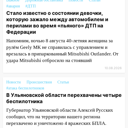
Важное
Дорожная обстановка
Новости
Статьи
культуры и школы
#авария
#ДТП
09:20
Момент падения дерева на
Стало известно о состоянии девочки,
машину в Ульяновске попал на видео
которую зажало между автомобилем и
перилами во время «пьяного» ДТП на
09:16
Утро ульяновских водителей
Федерации
началось с «глухой» пробки на старом
Напомним, ночью 8 августа 40-летняя женщина за
мосту
рулём Geely MK не справилась с управлением и
09:10
Соцсети: на Московском шоссе в
врезалась в припаркованный Mitsubishi Outlander. От
Ульяновске произошла авария
удара Mitsubishi отбросило на стоявший
08:02
В Ульяновске во время
10.08.2026
диспансеризации у 26-летнего парня
выявили онкологию
Новости
Происшествия
Статьи
#атака беспилотников
07:00
Прохладная ночь и ветреный
В Ульяновской области перехвачены четыре
день: прогноз погоды в Ульяновске 10
беспилотника
августа
Губернатор Ульяновской области Алексей Русских
06:00
Как разрушительный ураган,
сообщил, что на территории нашего региона
потопы и падающие деревья
перехвачено и уничтожено 4 вражеских БПЛА.
парализовали Ульяновскую область: ЧП