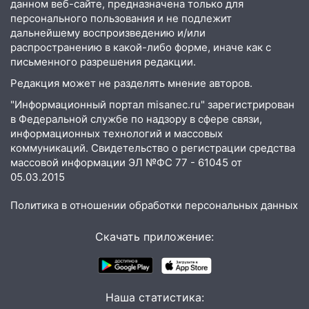
данном веб-сайте, предназначена только для
молодые мамы
персонального пользования и не подлежит
13:02
Соцсети: на улице Розы
дальнейшему воспроизведению и/или
распространению в какой-либо форме, иначе как с
Люксембург дерево упало на
письменного разрешения редакции.
автомобиль
Редакция может не разделять мнение авторов.
13:00
«Благоприятный период для
новых начинаний: гороскоп для всех
"Информационный портал misanec.ru" зарегистрирован
знаков зодиака на неделю с 10 по 16
в Федеральной службе по надзору в сфере связи,
информационных технологий и массовых
августа
коммуникаций. Свидетельство о регистрации средства
13:00
На проспекте Тюленева в
массовой информации ЭЛ №ФС 77 - 61045 от
Ульяновске образовалось «море»
05.03.2015
12:57
В Ульяновской области ожидается
Политика в отношении обработки персональных данных
крупный град
Скачать приложение:
12:11
Где есть бензин в Ульяновске 9
августа: список АЗС
11:55
Соцсети: светофор упал на
машину во время сильного ливня в
Наша статистика: