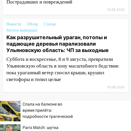
Пострадавших и повреждений
за выходные
10.08.2026
05:50
Пять украденных лошадей и
смертельная драка
Новости
Обзор
Статьи
#итоги выходных
05:00
Боль, скованность и старение
Как разрушительный ураган, потопы и
дисков: как повседневные привычки
падающие деревья парализовали
незаметно разрушают наш позвоночник
Ульяновскую область: ЧП за выходные
03:00
День скрытых ловушек и
Суббота и воскресенье, 8 и 9 августа, превратили
внезапных подарков судьбы: гороскоп
Ульяновскую область в зону масштабного бедствия:
на 10 августа
пока ураганный ветер сносил крыши, крушил
светофоры и топил целые
09.08.2026
21:58
10.08.2026
В Ульяновске около «нового»
моста утопили автомобиль «Вольво»
Спала на балконе во
20:20
Итоги 9 августа в Ульяновской
время прилёта:
области: разгул стихии, поиски
подробности трагической
человека на Волге и транспортный
гибели малышки в
коллапс
Paris Match: шутка
Нижнекамске 10/08/2026