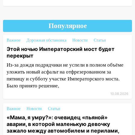
трагедией в Нижнекамске
12:53
Число погибших в Нижнекамске
выросло до 13 человек, среди них есть
Популярное
ребенок
12:46
Масштабные поиски на Волге: в
Важное
Дорожная обстановка
Новости
Статьи
Ульяновской области продолжают
Этой ночью Императорский мост будет
искать пропавшего после крушения
перекрыт
катера блогера
Из-за дождя подрядчики не успели в полном объёме
11:53
Стало известно о состоянии
уложить новый асфальт на отфрезерованном за
девочки, которую зажало между
пятницу и субботу участке Императорского моста.
автомобилем и перилами во время
Было принято решение,
«пьяного» ДТП на Федерации
10.08.2026
11:29
Сергей Клопков назначен
начальником управления
Важное
Новости
Статьи
административно-технического
«Мама, я умру?»: очевидец «пьяной»
контроля администрации Ульяновска
аварии, в которой маленькую девочку
зажало между автомобилем и перилами,
11:12
В Ульяновской области в огне