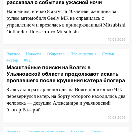
рассказал о событиях ужасной ночи
погиб один человек
Напомним, ночью 8 августа 40-летняя женщина за
11:05
12 человек погибли и 39 получили
рулем автомобиля Geely MK не справилась с
ранения после атаки беспилотников на
управлением и врезалась в припаркованный Mitsubishi
Нижнекамск
Outlander. После этого Mitsubishi
10:51
В Ульяновской области
10.08.2026
перехвачены четыре беспилотника
Важное
10:15
Новости
Общество
Происшествия
Статьи
Соцсети: мотоциклист врезался в
#катер
#ЧП
«Калину» в Новом городе
Масштабные поиски на Волге: в
10:11
Во время атаки беспилотников в
Ульяновской области продолжают искать
Нижнекамске погибли люди: в
пропавшего после крушения катера блогера
республике объявили траур
8 августа в разгар непогоды на Волге произошло ЧП:
10:06
перевернулся катер, на борту которого находились два
За выходные выпало больше
месячной нормы осадков и упало 111
человека — девушка Александра и ульяновский
деревьев в Ульяновске
блогер Валерий
10.08.2026
10:00
В Кузоватово ураганный ветер
повредил кровли районного дома