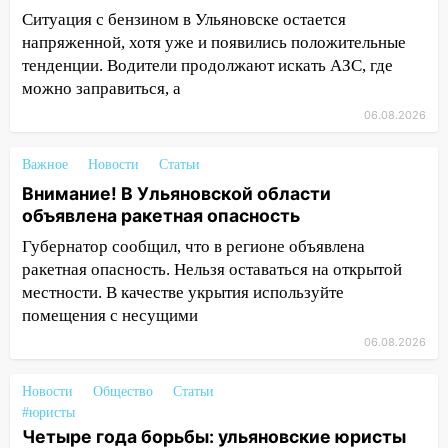
17:05
«Обыск» по видеосвязи: в
Ситуация с бензином в Ульяновске остается
Ульяновске задержали 19-летнюю
напряженной, хотя уже и появились положительные
сообщницу мошенников
тенденции. Водители продолжают искать АЗС, где
16:12
Едва не перерезал горло: в
можно заправиться, а
Вешкайме посиделки с судимым
06.08.2026
знакомым закончились для женщины
больницей
Важное
Новости
Статьи
16:06
18-летняя девушка без прав
Внимание! В Ульяновской области
перевернулась на мопеде и попала в
объявлена ракетная опасность
больницу
Губернатор сообщил, что в регионе объявлена
15:59
ракетная опасность. Нельзя оставаться на открытой
Ульяновец отдал более 14
миллионов рублей за криминальное
местности. В качестве укрытия используйте
покровительство
помещения с несущими
06.08.2026
15:32
На «кольце» кроссовер сбил 18-
летнего мопедиста
Новости
Общество
Статьи
15:00
В Ульяновске после тройного ДТП
#юристы
госпитализировали 25-летнего байкера
Четыре года борьбы: ульяновские юристы