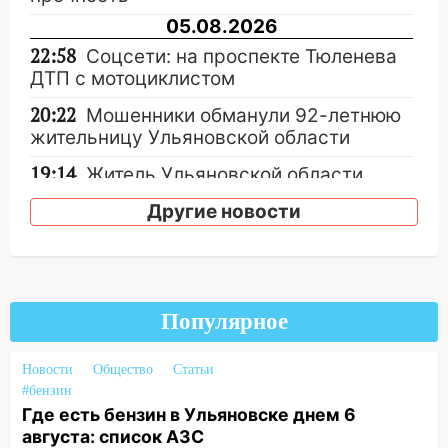
05.08.2026
22:58
Соцсети: на проспекте Тюленева
ДТП с мотоциклистом
20:22
Мошенники обманули 92-летнюю
жительницу Ульяновской области
19:14
Житель Ульяновской области
подвез троих незнакомцев на трассе и
Другие новости
заработал уголовное дело
18:14
Прогноз погоды на 6 августа в
Ульяновской области
18:00
Мотофристайл, рок и силовой
Популярное
экстрим: в Ульяновске пройдет
большой фестиваль «Наше время»
Новости
Общество
Статьи
#бензин
17:30
Где есть бензин в Ульяновске 5
Где есть бензин в Ульяновске днем 6
августа после рабочего дня: список АЗС
августа: список АЗС