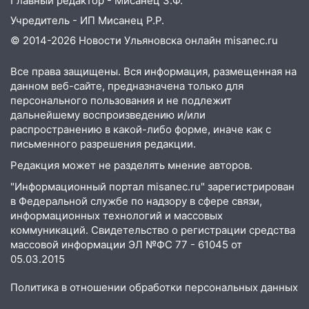
Главный редактор - Мисанец З.Ф.
20:17
Ульяновская область девятую
неделю подряд удерживает самые
Учредитель - ИП Мисанец Р.Р.
низкие цены на подсолнечное масло
© 2014-2026 Новости Ульяновска онлайн
misanec.ru
19:33
Коровы-рекордсменки: в
Все права защищены. Вся информация, размещенная на
Ульяновской области выросли надои
данном веб-сайте, предназначена только для
молока
персонального пользования и не подлежит
дальнейшему воспроизведению и/или
18:20
В Ульяновской области до конца
распространению в какой-либо форме, иначе как с
года благоустроят 20 родников
письменного разрешения редакции.
17:27
В Ульяновской области 114 детей-
Редакция может не разделять мнение авторов.
сирот получили жильё с начала года
"Информационный портал misanec.ru" зарегистрирован
16:43
Дорожный сезон перевалил за
в Федеральной службе по надзору в сфере связи,
экватор: в Ульяновской области
информационных технологий и массовых
обновили половину региональных трасс
коммуникаций. Свидетельство о регистрации средства
массовой информации ЭЛ №ФС 77 - 61045 от
16:31
В Ульяновской области
05.03.2015
капитально отремонтируют 101
многоквартирный дом
Политика в отношении обработки персональных данных