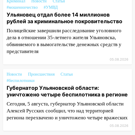
Криминал
Новости
Статьи
11:17
В Радищевском районе сгорели
#мошенничество
#УМВД
хозяйственные постройки
Ульяновец отдал более 14 миллионов
11:00
В Канадее горел жилой дом
рублей за криминальное покровительство
Полицейские завершили расследование уголовного
10:18
Губернатор Ульяновской области:
дела в отношении 35-летнего жителя Ульяновска,
уничтожено четыре беспилотника в
обвиняемого в вымогательстве денежных средств у
регионе
представителя
10:00
В Ульяновске дотла сгорел
05.08.2026
легковой автомобиль
09:39
В Ульяновске будут судить десять
Новости
Происшествия
Статьи
наркодилеров, снабжавших две области
#беспилотники
Губернатор Ульяновской области:
09:25
Вынесли приговор дебоширам,
уничтожено четыре беспилотника в регионе
избившим мужчину в трамвае
Сегодня, 5 августа, губернатор Ульяновской области
08:27
Ульяновская полиция получила
Алексей Русских сообщил, что над территорией
один из шести уникальных автомобилей
региона перехвачено и уничтожено четыре вражеских
в России
05.08.2026
07:02
Жара отступит: какой будет