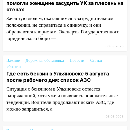
помогли женщине засудить УК за плесень на
14:32
На Ульяновскую область
стенах
надвигается жара
Зачастую людям, оказавшимся в затруднительном
14:08
Пешеход переходил по «зебре»:
положении, не справиться в одиночку, и они
подробности серьезной аварии на
обращаются к юристам. Эксперты Государственного
Фруктовой
юридического бюро —
13:30
В Димитровграде на улице
06.08.2026
Трудовой горело здание
Важное
Дорожная обстановка
Новости
Статьи
13:00
Водитель без прав врезался в
#бензин
припаркованный автомобиль
Где есть бензин в Ульяновске 5 августа
после рабочего дня: список АЗС
12:37
Переезжал «зебру» на
велосипеде и попал под колеса
Ситуация с бензином в Ульяновске остается
напряженной, хотя уже и появились положительные
12:18
Вспыхнул изнутри: в
тенденции. Водители продолжают искать АЗС, где
Железнодорожном районе горела дача
можно заправиться, а
11:33
В Засвияжье под колёса авто
05.08.2026
попал мужчина