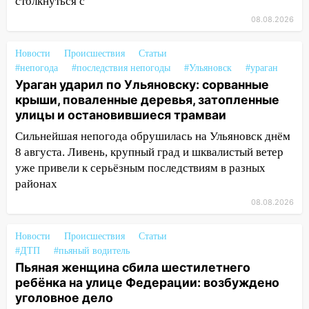
столкнуться с
14:12
Куда жаловаться ульяновцам на
08.08.2026
упавшее дерево или затопленную улицу
после непогоды
Новости
Происшествия
Статьи
#непогода
#последствия непогоды
#Ульяновск
#ураган
13:59
В Новом городе ураганным
Ураган ударил по Ульяновску: сорванные
ветром сорвало опалубку со
крыши, поваленные деревья, затопленные
строящегося дома
улицы и остановившиеся трамваи
13:54
В мэрии Ульяновска рассказали,
Сильнейшая непогода обрушилась на Ульяновск днём
как устраняют последствия мощного
8 августа. Ливень, крупный град и шквалистый ветер
шторма
уже привели к серьёзным последствиям в разных
районах
13:49
Стихия продолжает крушить
Ульяновск: дерево рухнуло на дом на
08.08.2026
Орджоникидзе
Новости
Происшествия
Статьи
13:47
На Нижней Террасе мощным
#ДТП
#пьяный водитель
ветром вырвало дерево с корнем
Пьяная женщина сбила шестилетнего
ребёнка на улице Федерации: возбуждено
13:46
Сильный ветер сорвал крышу с
уголовное дело
СТО на проспекте Созидателей