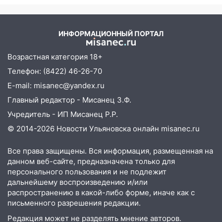
10:30
От мотофристайла до прогулки с
хаски: куда сходить в Ульяновской
ИНФОРМАЦИОННЫЙ ПОРТАЛ
области 8–9 августа
Возрастная категория 18+
10:11
Директора ульяновской
«Нефтяной топливной компании» будут
Телефон: (8422) 46-26-70
судить за неуплату 48,4 млн рублей
E-mail: misanec@yandex.ru
налогов
Главный редактор - Мисанец З.Ф.
09:28
Дети на дорогах: пострадали
Учредитель - ИП Мисанец Р.Р.
велосипедисты, мотоциклисты и
© 2014-2026 Новости Ульяновска онлайн
misanec.ru
пешеходы. Обзор крупных аварий в
Ульяновской области
Все права защищены. Вся информация, размещенная на
08:30
Поджог со свечой, 16 сгоревших
данном веб-сайте, предназначена только для
домов и выстрел за водку
персонального пользования и не подлежит
дальнейшему воспроизведению и/или
07:50
Какая погоды будет днем 8
распространению в какой-либо форме, иначе как с
августа
письменного разрешения редакции.
06:45
Императорский мост в
Редакция может не разделять мнение авторов.