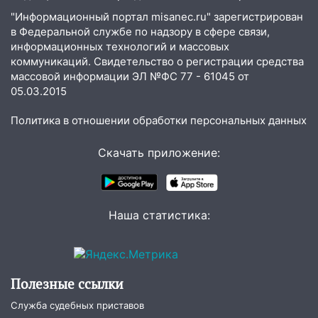
Ульяновске останется закрытым до
"Информационный портал misanec.ru" зарегистрирован
утра 10 августа
в Федеральной службе по надзору в сфере связи,
информационных технологий и массовых
05:18
Судьба готовит сюрприз: гороскоп
коммуникаций. Свидетельство о регистрации средства
на 8 августа — кому повезет с
массовой информации ЭЛ №ФС 77 - 61045 от
деньгами, а кого ждет неожиданная
05.03.2015
встреча
Политика в отношении обработки персональных данных
04:47
В Ульяновской области объявили
ракетную опасность: звучат сирены
Скачать приложение:
07.08.2026
20:40
Ульяновские аграрии смогут
купить тракторы с отсрочкой платежа
Наша статистика:
до декабря
19:34
В следственном управлении
состоялось торжественное
мероприятие, приуроченное к
Полезные ссылки
празднованию Дня сотрудника органов
следствия Российской Федерации
Служба судебных приставов