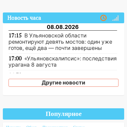
Новость часа
08.08.2026
17:15
В Ульяновской области
ремонтируют девять мостов: один уже
готов, ещё два — почти завершены
17:00
«Ульяновскалипсис»: последствия
урагана 8 августа
16:38
Прогноз погоды в Ульяновской
области на 9 августа
Другие новости
16:34
Из-за мощной непогоды в
Ульяновске отменили фестиваль «Наше
время»
Популярное
16:17
Мелекесский район первым в
Ульяновской области намолотил более