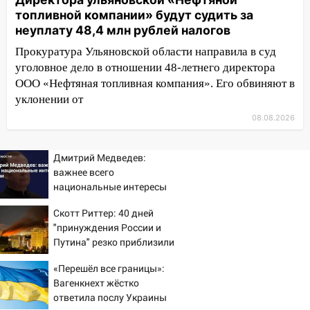
13:10
В Заволжском районе дерево
топливной компании» будут судить за
упало во дворе
неуплату 48,4 млн рублей налогов
Прокуратура Ульяновской области направила в суд
13:08
Ураган ударил по Ульяновску:
уголовное дело в отношении 48-летнего директора
сорванные крыши, поваленные деревья,
ООО «Нефтяная топливная компания». Его обвиняют в
затопленные улицы и остановившиеся
уклонении от
трамваи
08.08.2026
12:17
Ульяновск накрыл крупный град:
после ливня город снова уходит под
воду
Дмитрий Медведев:
важнее всего
12:12
Прокуратура взяла на контроль
национальные интересы
ДТП с шестилетним ребёнком на улице
России
Федерации
Скотт Риттер: 40 дней
"принуждения России и
12:01
Пьяная женщина сбила
Путина" резко приблизили
шестилетнего ребёнка на улице
крах режима Зеленского
Федерации: возбуждено уголовное дело
«Перешёл все границы»:
Вагенкнехт жёстко
11:16
В Ульяновске ищут 37-летнего
ответила послу Украины
мужчину, пропавшего ещё 19 июля