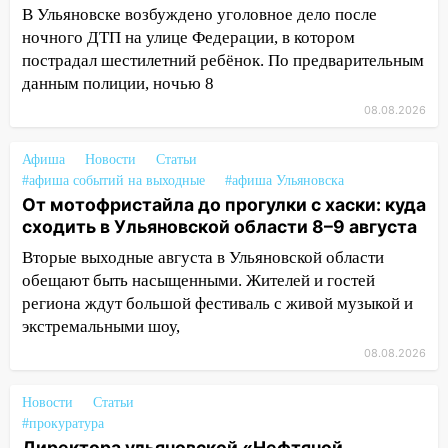
В Ульяновске возбуждено уголовное дело после
13:35
Непогода продолжает бить по
ночного ДТП на улице Федерации, в котором
транспорту: в Ульяновске трамвай
пострадал шестилетний ребёнок. По предварительным
сошёл с рельсов
данным полиции, ночью 8
13:22
Упавшие деревья перекрыли
08.08.2026
дороги в Ульяновске: фото
Афиша
Новости
Статьи
13:17
Непогода в Ульяновске не
#афиша событий на выходные
#афиша Ульяновска
закончится сегодня: сильные ливни
От мотофристайла до прогулки с хаски: куда
сохранятся 9 августа
сходить в Ульяновской области 8–9 августа
13:15
Трижды «брал в долг» без спроса:
Вторые выходные августа в Ульяновской области
житель Вешкаймского района похитил у
обещают быть насыщенными. Жителей и гостей
знакомого 191 тысячу рублей
региона ждут большой фестиваль с живой музыкой и
13:14
экстремальными шоу,
Ураган оторвал светофор на
проспекте Филатова в Ульяновске
08.08.2026
13:12
Дерево пробило крышу дома на
Новости
Статьи
Новгородской в Ульяновске и рухнуло
#прокуратура
на электрощит
Директора ульяновской «Нефтяной