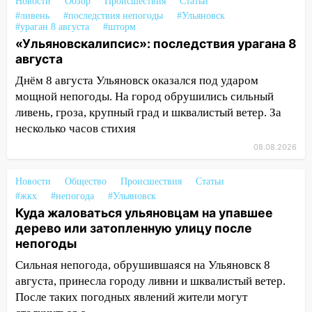
100 тысяч тонн зерна
Новости
Обзор
Происшествия
Статьи
#ливень
#последствия непогоды
#Ульяновск
15:17
В колледжи и техникумы
#ураган 8 августа
#шторм
Ульяновской области подали более 10
«Ульяновскалипсис»: последствия урагана 8
тысяч заявлений
августа
Днём 8 августа Ульяновск оказался под ударом
15:04
Фоторепортаж с улиц Ульяновска
мощной непогоды. На город обрушились сильный
после шторма: поваленные деревья и
ливень, гроза, крупный град и шквалистый ветер. За
затопленные улицы
несколько часов стихия
14:28
Ураган вырвал остановку на улице
08.08.2026
Деева в Заволжье
14:26
Жители Ульяновска сами
Новости
Общество
Происшествия
Статьи
пытаются расчистить ливнёвки, не
#жкх
#непогода
#Ульяновск
дождавшись коммунальщиков
Куда жаловаться ульяновцам на упавшее
дерево или затопленную улицу после
14:16
Шторм продолжает ломать город:
непогоды
на улице Любови Шевцовой рухнул
Сильная непогода, обрушившаяся на Ульяновск 8
светофор
августа, принесла городу ливни и шквалистый ветер.
14:14
Студента из Ульяновска обманули
После таких погодных явлений жители могут
мошенники под видом преподавателя