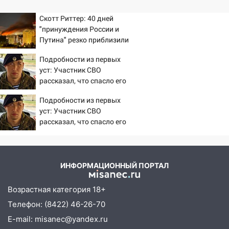
утра 10 августа
Скотт Риттер: 40 дней
05:18
Судьба готовит сюрприз: гороскоп
"принуждения России и
на 8 августа — кому повезет с
Путина" резко приблизили
деньгами, а кого ждет неожиданная
крах режима Зеленского
встреча
Подробности из первых
уст: Участник СВО
04:47
В Ульяновской области объявили
рассказал, что спасло его
ракетную опасность: звучат сирены
в схватке с медведем
Подробности из первых
07.08.2026
уст: Участник СВО
20:40
Ульяновские аграрии смогут
рассказал, что спасло его
купить тракторы с отсрочкой платежа
в схватке с медведем
до декабря
19:34
В следственном управлении
ИНФОРМАЦИОННЫЙ ПОРТАЛ
состоялось торжественное
мероприятие, приуроченное к
Возрастная категория 18+
празднованию Дня сотрудника органов
Телефон: (8422) 46-26-70
следствия Российской Федерации
E-mail: misanec@yandex.ru
19:30
Ульяновцев приглашают