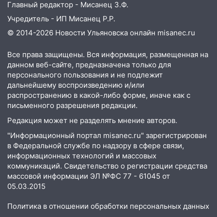
Главный редактор - Мисанец З.Ф.
поддержать «Симбирскую чебурашку»
на фестивале «ФормАРТ»
Учредитель - ИП Мисанец Р.Р.
© 2014-2026 Новости Ульяновска онлайн
misanec.ru
18:11
Ульяновская область стала
пилотным регионом проекта
Все права защищены. Вся информация, размещенная на
«Культурное долголетие»
данном веб-сайте, предназначена только для
персонального пользования и не подлежит
17:23
Прогноз погоды в Ульяновской
дальнейшему воспроизведению и/или
области на 8 августа
распространению в какой-либо форме, иначе как с
17:16
В реанимацию Ульяновской
письменного разрешения редакции.
областной больницы поступили шесть
Редакция может не разделять мнение авторов.
новых аппаратов ИВЛ
"Информационный портал misanec.ru" зарегистрирован
16:51
В Чердаклинском районе
в Федеральной службе по надзору в сфере связи,
ремонтируют дороги, ставят остановки
информационных технологий и массовых
и проводят новое освещение
коммуникаций. Свидетельство о регистрации средства
массовой информации ЭЛ №ФС 77 - 61045 от
16:35
В Ульяновске установили ещё
05.03.2015
девять бункеров для крупногабаритного
мусора
Политика в отношении обработки персональных данных