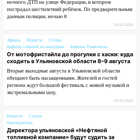
ночного ДТП на улице Федерации, в котором
упало во дворе
пострадал шестилетний ребёнок. По предварительным
данным полиции, ночью 8
13:08
Ураган ударил по Ульяновску:
сорванные крыши, поваленные деревья,
08.08.2026
затопленные улицы и остановившиеся
трамваи
Афиша
Новости
Статьи
#афиша событий на выходные
#афиша Ульяновска
12:17
Ульяновск накрыл крупный град:
От мотофристайла до прогулки с хаски: куда
после ливня город снова уходит под
сходить в Ульяновской области 8–9 августа
воду
Вторые выходные августа в Ульяновской области
12:12
Прокуратура взяла на контроль
обещают быть насыщенными. Жителей и гостей
ДТП с шестилетним ребёнком на улице
региона ждут большой фестиваль с живой музыкой и
Федерации
экстремальными шоу,
12:01
Пьяная женщина сбила
08.08.2026
шестилетнего ребёнка на улице
Федерации: возбуждено уголовное дело
Новости
Статьи
#прокуратура
11:16
В Ульяновске ищут 37-летнего
Директора ульяновской «Нефтяной
мужчину, пропавшего ещё 19 июля
топливной компании» будут судить за