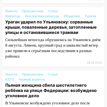
13:35
Непогода продолжает бить по
транспорту: в Ульяновске трамвай
сошёл с рельсов
Новости
Происшествия
Статьи
#непогода
#последствия непогоды
#Ульяновск
#ураган
13:22
Упавшие деревья перекрыли
Ураган ударил по Ульяновску: сорванные
дороги в Ульяновске: фото
крыши, поваленные деревья, затопленные
улицы и остановившиеся трамваи
13:17
Непогода в Ульяновске не
закончится сегодня: сильные ливни
Сильнейшая непогода обрушилась на Ульяновск днём
сохранятся 9 августа
8 августа. Ливень, крупный град и шквалистый ветер
уже привели к серьёзным последствиям в разных
13:15
Трижды «брал в долг» без спроса:
районах
житель Вешкаймского района похитил у
08.08.2026
знакомого 191 тысячу рублей
13:14
Ураган оторвал светофор на
Новости
Происшествия
Статьи
проспекте Филатова в Ульяновске
#ДТП
#пьяный водитель
Пьяная женщина сбила шестилетнего
13:12
Дерево пробило крышу дома на
ребёнка на улице Федерации: возбуждено
Новгородской в Ульяновске и рухнуло
уголовное дело
на электрощит
В Ульяновске возбуждено уголовное дело после
13:10
В Заволжском районе дерево