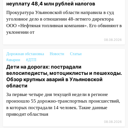
10:30
неуплату 48,4 млн рублей налогов
От мотофристайла до прогулки с
хаски: куда сходить в Ульяновской
Прокуратура Ульяновской области направила в суд
области 8–9 августа
уголовное дело в отношении 48-летнего директора
ООО «Нефтяная топливная компания». Его обвиняют в
10:11
Директора ульяновской
уклонении от
«Нефтяной топливной компании» будут
судить за неуплату 48,4 млн рублей
08.08.2026
налогов
Дорожная обстановка
Новости
Статьи
09:28
Дети на дорогах: пострадали
#аварии
#ДТП
велосипедисты, мотоциклисты и
Дети на дорогах: пострадали
пешеходы. Обзор крупных аварий в
велосипедисты, мотоциклисты и пешеходы.
Ульяновской области
Обзор крупных аварий в Ульяновской
08:30
области
Поджог со свечой, 16 сгоревших
домов и выстрел за водку
За первые четыре дня текущей недели в регионе
произошло 55 дорожно-транспортных происшествий,
07:50
Какая погоды будет днем 8
в которых пострадали 14 человек. Такие данные
августа
приводит областная
06:45
Императорский мост в
08.08.2026
Ульяновске останется закрытым до