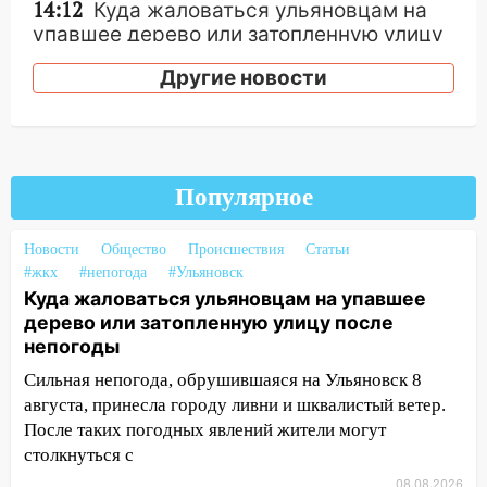
14:12
Куда жаловаться ульяновцам на
упавшее дерево или затопленную улицу
после непогоды
Другие новости
13:59
В Новом городе ураганным
ветром сорвало опалубку со
строящегося дома
13:54
В мэрии Ульяновска рассказали,
Популярное
как устраняют последствия мощного
шторма
Новости
Общество
Происшествия
Статьи
13:49
Стихия продолжает крушить
#жкх
#непогода
#Ульяновск
Ульяновск: дерево рухнуло на дом на
Куда жаловаться ульяновцам на упавшее
Орджоникидзе
дерево или затопленную улицу после
непогоды
13:47
На Нижней Террасе мощным
Сильная непогода, обрушившаяся на Ульяновск 8
ветром вырвало дерево с корнем
августа, принесла городу ливни и шквалистый ветер.
13:46
Сильный ветер сорвал крышу с
После таких погодных явлений жители могут
СТО на проспекте Созидателей
столкнуться с
08.08.2026