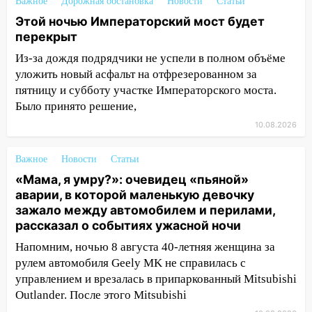
Важное
Дорожная обстановка
Новости
Статьи
15:05
Столкновение двух «Лад» в
Этой ночью Императорский мост будет
Димитровграде: пассажирка оказалась
перекрыт
в больнице
Из-за дождя подрядчики не успели в полном объёме
14:23
В Вешкаймском районе
уложить новый асфальт на отфрезерованном за
перевернулся самодельный байк
пятницу и субботу участке Императорского моста.
Было принято решение,
14:21
Волонтеры «ЛизаАлерт»
10.08.2026
выложили ориентировку на пропавшего
8 августа в шторм ульяновского
блогера
Важное
Новости
Статьи
«Мама, я умру?»: очевидец «пьяной»
14:00
Этой ночью Императорский мост
аварии, в которой маленькую девочку
будет перекрыт
зажало между автомобилем и перилами,
рассказал о событиях ужасной ночи
13:49
Сотрудники СУ СК России по
Ульяновской области вручили ключи от
Напомним, ночью 8 августа 40-летняя женщина за
квартир сиротам и детям, оставшихся
рулем автомобиля Geely MK не справилась с
без попечения родителей
управлением и врезалась в припаркованный Mitsubishi
Outlander. После этого Mitsubishi
13:36
«Мама, я умру?»: очевидец