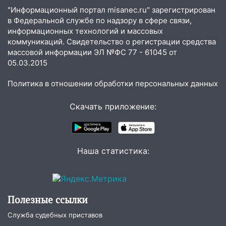
внезапных подарков судьбы: гороскоп
"Информационный портал misanec.ru" зарегистрирован
на 10 августа
в Федеральной службе по надзору в сфере связи,
информационных технологий и массовых
09.08.2026
коммуникаций. Свидетельство о регистрации средства
21:58
В Ульяновске около «нового»
массовой информации ЭЛ №ФС 77 - 61045 от
моста утопили автомобиль «Вольво»
05.03.2015
20:20
Итоги 9 августа в Ульяновской
Политика в отношении обработки персональных данных
области: разгул стихии, поиски
человека на Волге и транспортный
Скачать приложение:
коллапс
19:43
Из-за ураганного ветра упали
деревья в парке «Победы»
Наша статистика:
18:00
Пепелище на Балтийской: в
Заволжье ульяновские спасатели
ликвидировали крупный пожар
Полезные ссылки
17:15
Прогноз погоды на 10 августа в
Ульяновской области
Служба судебных приставов