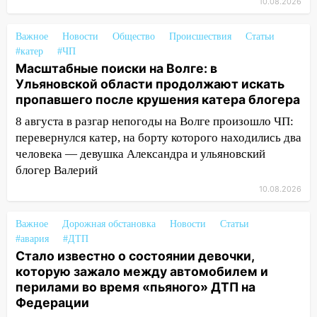
«пьяной» аварии, в которой маленькую
10.08.2026
девочку зажало между автомобилем и
перилами, рассказал о событиях
Важное
Новости
Общество
Происшествия
Статьи
ужасной ночи
#катер
#ЧП
Масштабные поиски на Волге: в
13:05
17-летний парень находился за
Ульяновской области продолжают искать
рулем мотоцикла во время ДТП в Новом
пропавшего после крушения катера блогера
городе: в ГАИ прокомментировали
сегодняшнюю аварию
8 августа в разгар непогоды на Волге произошло ЧП:
перевернулся катер, на борту которого находились два
12:59
Губернатор Ульяновской области
человека — девушка Александра и ульяновский
выразил соболезнования в связи с
блогер Валерий
трагедией в Нижнекамске
10.08.2026
12:53
Число погибших в Нижнекамске
выросло до 13 человек, среди них есть
Важное
Дорожная обстановка
Новости
Статьи
ребенок
#авария
#ДТП
Стало известно о состоянии девочки,
12:46
Масштабные поиски на Волге: в
которую зажало между автомобилем и
Ульяновской области продолжают
перилами во время «пьяного» ДТП на
искать пропавшего после крушения
Федерации
катера блогера