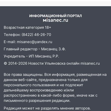
08:02
В Ульяновске во время
диспансеризации у 26-летнего парня
ИНФОРМАЦИОННЫЙ ПОРТАЛ
выявили онкологию
Возрастная категория 18+
07:00
Прохладная ночь и ветреный
день: прогноз погоды в Ульяновске 10
Телефон: (8422) 46-26-70
августа
E-mail: misanec@yandex.ru
06:00
Как разрушительный ураган,
Главный редактор - Мисанец З.Ф.
потопы и падающие деревья
Учредитель - ИП Мисанец Р.Р.
парализовали Ульяновскую область: ЧП
© 2014-2026 Новости Ульяновска онлайн
misanec.ru
за выходные
05:50
Пять украденных лошадей и
Все права защищены. Вся информация, размещенная на
смертельная драка
данном веб-сайте, предназначена только для
персонального пользования и не подлежит
05:00
Боль, скованность и старение
дальнейшему воспроизведению и/или
дисков: как повседневные привычки
распространению в какой-либо форме, иначе как с
незаметно разрушают наш позвоночник
письменного разрешения редакции.
Редакция может не разделять мнение авторов.
03:00
День скрытых ловушек и