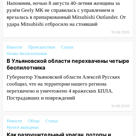
Напомним, ночью 8 августа 40-летняя женщина за
11:53
Стало известно о состоянии
рулём Geely MK не справилась с управлением и
девочки, которую зажало между
врезалась в припаркованный Mitsubishi Outlander. От
автомобилем и перилами во время
удара Mitsubishi отбросило на стоявший
«пьяного» ДТП на Федерации
10.08.2026
11:29
Сергей Клопков назначен
начальником управления
Новости
Происшествия
Статьи
административно-технического
#атака беспилотников
контроля администрации Ульяновска
В Ульяновской области перехвачены четыре
беспилотника
11:12
В Ульяновской области в огне
погиб один человек
Губернатор Ульяновской области Алексей Русских
сообщил, что на территории нашего региона
11:05
12 человек погибли и 39 получили
перехвачено и уничтожено 4 вражеских БПЛА.
ранения после атаки беспилотников на
Пострадавших и повреждений
Нижнекамск
10.08.2026
10:51
В Ульяновской области
перехвачены четыре беспилотника
Новости
Обзор
Статьи
#итоги выходных
10:15
Соцсети: мотоциклист врезался в
Как разрушительный ураган, потопы и