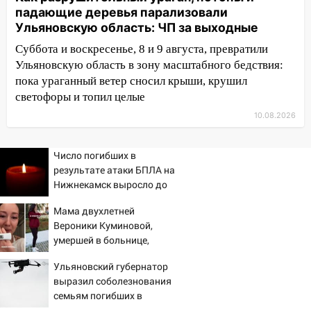
«Калину» в Новом городе
падающие деревья парализовали
Ульяновскую область: ЧП за выходные
10:11
Во время атаки беспилотников в
Нижнекамске погибли люди: в
Суббота и воскресенье, 8 и 9 августа, превратили
республике объявили траур
Ульяновскую область в зону масштабного бедствия:
пока ураганный ветер сносил крыши, крушил
10:06
За выходные выпало больше
светофоры и топил целые
месячной нормы осадков и упало 111
деревьев в Ульяновске
10.08.2026
10:00
В Кузоватово ураганный ветер
повредил кровли районного дома
Число погибших в
результате атаки БПЛА на
культуры и школы
Нижнекамск выросло до
09:20
Момент падения дерева на
13
Мама двухлетней
машину в Ульяновске попал на видео
Вероники Куминовой,
09:16
Утро ульяновских водителей
умершей в больнице,
началось с «глухой» пробки на старом
беременна: семья ждет
Ульяновский губернатор
мосту
девочку
выразил соболезнования
09:10
Соцсети: на Московском шоссе в
семьям погибших в
Ульяновске произошла авария
Нижнекамске