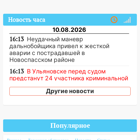
Новость часа
10.08.2026
16:13
Неудачный маневр
дальнобойщика привел к жесткой
аварии с пострадавшей в
Новоспасском районе
16:13
В Ульяновске перед судом
предстанут 24 участника криминальной
группировки
Другие новости
15:34
Ливень привел к жесткому ДТП: в
Ульяновской области перевернулась
легковушка
15:13
Семьям погибших и
Популярное
пострадавшим в Нижнекамске окажут
материальную помощь