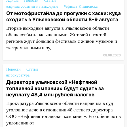
Афиша
Новости
Статьи
07:50
Какая погоды будет днем 8
#афиша событий на выходные
#афиша Ульяновска
августа
От мотофристайла до прогулки с хаски: куда
сходить в Ульяновской области 8–9 августа
06:45
Императорский мост в
Вторые выходные августа в Ульяновской области
Ульяновске останется закрытым до
обещают быть насыщенными. Жителей и гостей
утра 10 августа
региона ждут большой фестиваль с живой музыкой и
05:18
Судьба готовит сюрприз: гороскоп
экстремальными шоу,
на 8 августа — кому повезет с
08.08.2026
деньгами, а кого ждет неожиданная
встреча
Новости
Статьи
04:47
В Ульяновской области объявили
#прокуратура
ракетную опасность: звучат сирены
Директора ульяновской «Нефтяной
топливной компании» будут судить за
07.08.2026
неуплату 48,4 млн рублей налогов
20:40
Ульяновские аграрии смогут
Прокуратура Ульяновской области направила в суд
купить тракторы с отсрочкой платежа
уголовное дело в отношении 48-летнего директора
до декабря
ООО «Нефтяная топливная компания». Его обвиняют в
19:34
В следственном управлении
уклонении от