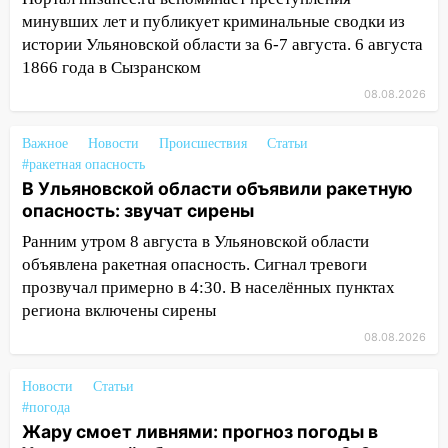
девять бункеров для крупногабаритного
минувших лет и публикует криминальные сводки из
мусора
истории Ульяновской области за 6-7 августа. 6 августа
16:26
В Ульяновске бесплатно покажут
1866 года в Сызранском
матч «Волги» под открытым небом
08.08.2026
16:12
В Ульяновском госуниверситете
разработают отечественный прибор для
Важное
Новости
Происшествия
Статьи
цифровой ПЦР
#ракетная опасность
В Ульяновской области объявили ракетную
15:47
Ульяновцы могут вернуть деньги
опасность: звучат сирены
за абонементы закрывшегося фитнес-
Ранним утром 8 августа в Ульяновской области
клуба «Рекорд-Fitness»
объявлена ракетная опасность. Сигнал тревоги
15:34
После вмешательства
прозвучал примерно в 4:30. В населённых пунктах
прокуратуры в селах Ульяновской
региона включены сирены
области привели в порядок детские
08.08.2026
площадки
15:27
Прокуратура проверяет
Новости
Статьи
капремонт школы в селе Кивать
#погода
Жару смоет ливнями: прогноз погоды в
15:08
В Кузоватово после прокурорской