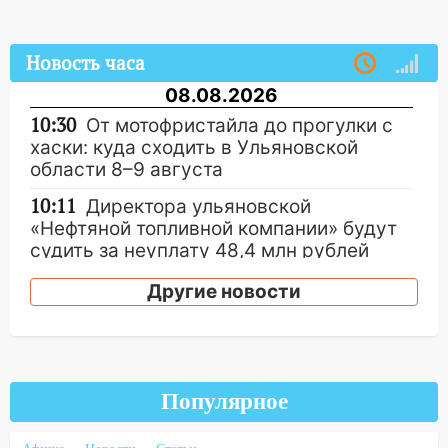
Новость часа
08.08.2026
10:30
От мотофристайла до прогулки с
хаски: куда сходить в Ульяновской
области 8–9 августа
10:11
Директора ульяновской
«Нефтяной топливной компании» будут
судить за неуплату 48,4 млн рублей
налогов
Другие новости
09:28
Дети на дорогах: пострадали
велосипедисты, мотоциклисты и
пешеходы. Обзор крупных аварий в
Ульяновской области
Популярное
08:30
Поджог со свечой, 16 сгоревших
домов и выстрел за водку