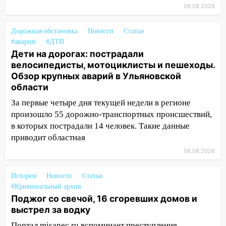
состоялось торжественное
08.08.2026
мероприятие, приуроченное к
празднованию Дня сотрудника органов
Дорожная обстановка
Новости
Статьи
следствия Российской Федерации
#аварии
#ДТП
19:30
Дети на дорогах: пострадали
Ульяновцев приглашают
велосипедисты, мотоциклисты и пешеходы.
поддержать «Симбирскую чебурашку»
Обзор крупных аварий в Ульяновской
на фестивале «ФормАРТ»
области
18:11
Ульяновская область стала
За первые четыре дня текущей недели в регионе
пилотным регионом проекта
произошло 55 дорожно-транспортных происшествий,
«Культурное долголетие»
в которых пострадали 14 человек. Такие данные
17:16
В реанимацию Ульяновской
приводит областная
областной больницы поступили шесть
08.08.2026
новых аппаратов ИВЛ
16:51
В Чердаклинском районе
История
Новости
Статьи
ремонтируют дороги, ставят остановки
#Криминальный архив
Поджог со свечой, 16 сгоревших домов и
и проводят новое освещение
выстрел за водку
16:35
В Ульяновске установили ещё
Портал misanec.ru вспоминает преступления