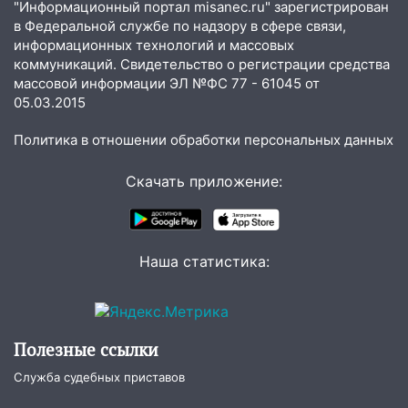
"Информационный портал misanec.ru" зарегистрирован
приговор
в Федеральной службе по надзору в сфере связи,
информационных технологий и массовых
11:38
В Ленинском районе пожар
коммуникаций. Свидетельство о регистрации средства
полностью уничтожил дачный дом и
массовой информации ЭЛ №ФС 77 - 61045 от
сарай
05.03.2015
11:38
В Госдуме предложили отменить
Политика в отношении обработки персональных данных
ЕГЭ с 2027 года
11:25
В Ульяновске ИИ будет выявлять
Скачать приложение:
нарушителей на контейнерных
площадках
11:20
Ульяновская шахматистка
Наша статистика:
Валерия Клейменова выиграла два
золота в составе сборной мира
11:16
В Ульяновске открыли памятную
доску декабристу Кондратию Рылееву
Полезные ссылки
10:40
В Ульяновске спасатели ночью
Служба судебных приставов
нашли потерявшегося в заброшенных