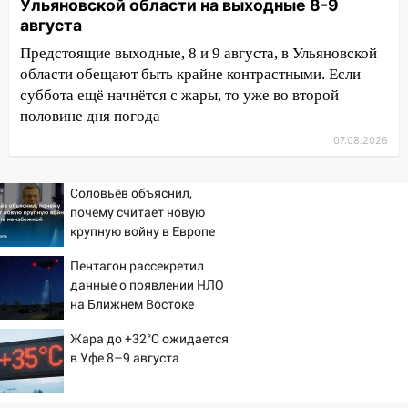
Ульяновской области на выходные 8-9
проверки обновили разметку на
августа
пешеходных переходах
Предстоящие выходные, 8 и 9 августа, в Ульяновской
14:40
На проспекте Гая в Ульяновске
области обещают быть крайне контрастными. Если
запретили остановку автомобилей на
суббота ещё начнётся с жары, то уже во второй
50-метровом участке
половине дня погода
07.08.2026
14:22
В Новом городе 8 августа пройдет
большой фестиваль «Наше время» с
мотофристайлом и концертом
Соловьёв объяснил,
«Мураками»
почему считает новую
крупную войну в Европе
14:04
Жару смоет ливнями: прогноз
неизбежной
погоды в Ульяновской области на
Пентагон рассекретил
выходные 8-9 августа
данные о появлении НЛО
на Ближнем Востоке
13:30
В Ульяновске транспортные
полицейские проведут акцию «Час
Жара до +32°C ожидается
пассажира»
в Уфе 8–9 августа
13:20
В Ульяновске за один день