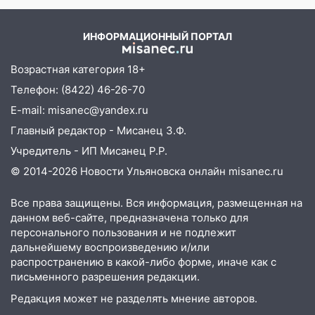
обокрали женщину на пляже и
подростка в сквере
ИНФОРМАЦИОННЫЙ ПОРТАЛ
13:01
В Димитровграде мужчина
выбросил из машины страйкбольную
Возрастная категория 18+
гранату: его задержали
Телефон: (8422) 46-26-70
12:34
На Ульяновскую область
E-mail: misanec@yandex.ru
надвигается сильнейшая непогода: град
и шквал до 27 м/с
Главный редактор - Мисанец З.Ф.
Учредитель - ИП Мисанец Р.Р.
12:31
Ульяновец хотел купить иномарку
из Европы и потерял 760 тысяч рублей
© 2014-2026 Новости Ульяновска онлайн
misanec.ru
12:20
В Чердаклинском районе
Все права защищены. Вся информация, размещенная на
столкнулись «Лада» и Chevrolet:
данном веб-сайте, предназначена только для
пострадал 14-летний подросток
персонального пользования и не подлежит
дальнейшему воспроизведению и/или
12:00
Где есть бензин в Ульяновске 7
распространению в какой-либо форме, иначе как с
августа: список АЗС
письменного разрешения редакции.
11:50
Заснул рядом с ребёнком и
Редакция может не разделять мнение авторов.
случайно задушил его: суд вынес