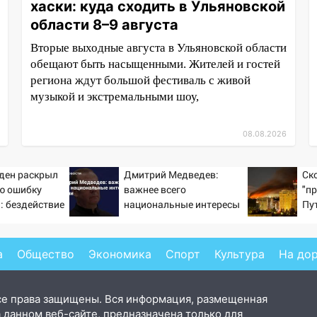
хаски: куда сходить в Ульяновской
области 8–9 августа
Вторые выходные августа в Ульяновской области
обещают быть насыщенными. Жителей и гостей
региона ждут большой фестиваль с живой
музыкой и экстремальными шоу,
08.08.2026
ден раскрыл
Дмитрий Медведев:
Ско
ю ошибку
важнее всего
"п
: бездействие
национальные интересы
Пу
мпа
России
кр
а
Общество
Экономика
Спорт
Культура
На до
се права защищены. Вся информация, размещенная
 данном веб-сайте, предназначена только для