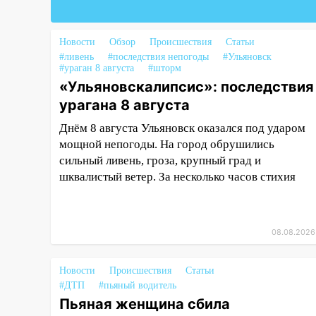
16:34
Из-за мощной непогоды в
Ульяновске отменили
Новости
Обзор
Происшествия
Статьи
фестиваль «Наше время»
#ливень
#последствия непогоды
#Ульяновск
#ураган 8 августа
#шторм
16:17
Мелекесский район
«Ульяновскалипсис»: последствия
первым в Ульяновской области
урагана 8 августа
намолотил более 100 тысяч
тонн зерна
Днём 8 августа Ульяновск оказался под ударом
мощной непогоды. На город обрушились
15:17
В колледжи и техникумы
сильный ливень, гроза, крупный град и
Ульяновской области подали
шквалистый ветер. За несколько часов стихия
более 10 тысяч заявлений
15:04
Фоторепортаж с улиц
Ульяновска после шторма:
08.08.2026
поваленные деревья и
затопленные улицы
Новости
Происшествия
Статьи
14:28
Ураган вырвал остановку
#ДТП
#пьяный водитель
на улице Деева в Заволжье
Пьяная женщина сбила