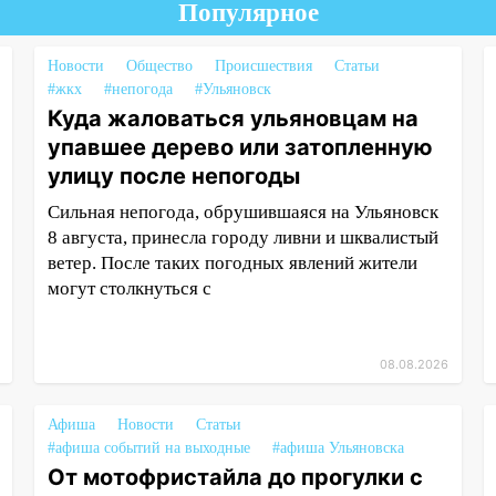
Популярное
Новости
Общество
Происшествия
Статьи
#жкх
#непогода
#Ульяновск
Куда жаловаться ульяновцам на
упавшее дерево или затопленную
улицу после непогоды
Сильная непогода, обрушившаяся на Ульяновск
8 августа, принесла городу ливни и шквалистый
ветер. После таких погодных явлений жители
могут столкнуться с
08.08.2026
Афиша
Новости
Статьи
#афиша событий на выходные
#афиша Ульяновска
От мотофристайла до прогулки с