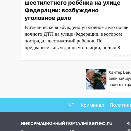
шестилетнего ребёнка на улице
14:26
Жители Ульяновска сами
пытаются расчистить ливнёвки,
Федерации: возбуждено
не дождавшись
уголовное дело
коммунальщиков
В Ульяновске возбуждено уголовное дело после
14:16
Шторм продолжает
ночного ДТП на улице Федерации, в котором
ломать город: на улице Любови
пострадал шестилетний ребёнок. По
Шевцовой рухнул светофор
предварительным данным полиции, ночью 8
08.08.2026
14:14
Студента из Ульяновска
обманули мошенники под
видом преподавателя
Хантер Бай
величайшу
14:12
Куда жаловаться
своего отца
ульяновцам на упавшее дерево
против Тра
или затопленную улицу после
непогоды
ЧП
Криминал
Политик
13:59
В Новом городе
ураганным ветром сорвало
опалубку со строящегося дома
ИНФОРМАЦИОННЫЙ ПОРТАЛ
В
на