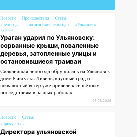
Новости
Происшествия
Статьи
#непогода
#последствия непогоды
#Ульяновск
#ураган
Ураган ударил по Ульяновску:
сорванные крыши, поваленные
деревья, затопленные улицы и
остановившиеся трамваи
Сильнейшая непогода обрушилась на Ульяновск
днём 8 августа. Ливень, крупный град и
шквалистый ветер уже привели к серьёзным
последствиям в разных районах
08.08.2026
Новости
Статьи
#прокуратура
Директора ульяновской