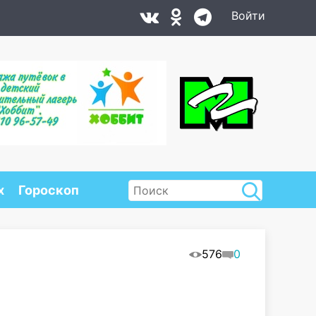
Войти
х
Гороскоп
576
0