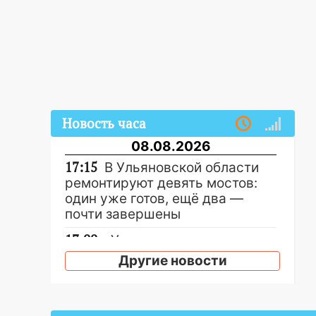
Новость часа
08.08.2026
17:15
В Ульяновской области
ремонтируют девять мостов:
один уже готов, ещё два —
почти завершены
17:00
«Ульяновскалипсис»:
последствия урагана 8 августа
Другие новости
16:38
Прогноз погоды в
Ульяновской области на 9
августа