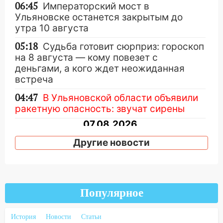
06:45
Императорский мост в
Ульяновске останется закрытым до
утра 10 августа
05:18
Судьба готовит сюрприз: гороскоп
на 8 августа — кому повезет с
деньгами, а кого ждет неожиданная
встреча
04:47
В Ульяновской области объявили
ракетную опасность: звучат сирены
07.08.2026
20:40
Ульяновские аграрии смогут
Другие новости
купить тракторы с отсрочкой платежа
до декабря
19:34
В следственном управлении
состоялось торжественное
Популярное
мероприятие, приуроченное к
празднованию Дня сотрудника органов
История
Новости
Статьи