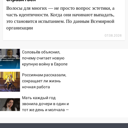
выбросил из машины страйкбольную
Волосы для многих — не просто вопрос эстетики, а
гранату: его задержали
часть идентичности. Когда они начинают выпадать,
12:34
На Ульяновскую область
это становится испытанием. По данным Всемирной
надвигается сильнейшая непогода: град
организации
и шквал до 27 м/с
07.08.2026
12:31
Ульяновец хотел купить иномарку
из Европы и потерял 760 тысяч рублей
Соловьёв объяснил,
почему считает новую
12:20
В Чердаклинском районе
крупную войну в Европе
столкнулись «Лада» и Chevrolet:
неизбежной
пострадал 14-летний подросток
Россиянам рассказали,
сокращает ли жизнь
12:00
Где есть бензин в Ульяновске 7
ночная работа
августа: список АЗС
Мать каждый год
11:50
Заснул рядом с ребёнком и
звонила дочери в один и
случайно задушил его: суд вынес
тот же день и молчала —
приговор
причина раскрылась
слишком поздно: история
11:38
В Ленинском районе пожар
одной семьи