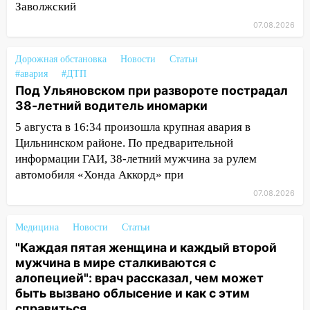
14:40
На проспекте Гая в Ульяновске
Заволжский
запретили остановку автомобилей на
07.08.2026
50-метровом участке
Дорожная обстановка
Новости
Статьи
14:22
В Новом городе 8 августа пройдет
#авария
#ДТП
большой фестиваль «Наше время» с
Под Ульяновском при развороте пострадал
мотофристайлом и концертом
38-летний водитель иномарки
«Мураками»
5 августа в 16:34 произошла крупная авария в
14:04
Жару смоет ливнями: прогноз
Цильнинском районе. По предварительной
погоды в Ульяновской области на
информации ГАИ, 38-летний мужчина за рулем
выходные 8-9 августа
автомобиля «Хонда Аккорд» при
13:30
В Ульяновске транспортные
07.08.2026
полицейские проведут акцию «Час
пассажира»
Медицина
Новости
Статьи
13:20
В Ульяновске за один день
"Каждая пятая женщина и каждый второй
обокрали женщину на пляже и
мужчина в мире сталкиваются с
подростка в сквере
алопецией": врач рассказал, чем может
быть вызвано облысение и как с этим
13:01
В Димитровграде мужчина
справиться