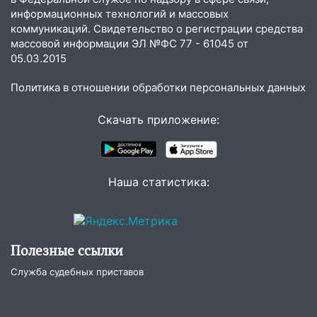
информационных технологий и массовых
10:14
В Ульяновске двоих участников
коммуникаций. Свидетельство о регистрации средства
коррупционной схемы при ЦГКБ
массовой информации ЭЛ №ФС 77 - 61045 от
отправили в колонию на 7 и 8 лет
05.03.2015
09:52
Ночью беспилотники сбили над
Политика в отношении обработки персональных данных
соседними Татарстаном и Саратовской
областью
Скачать приложение:
09:41
Диана Шурыгина уверовала в
Бога в СИЗО
09:35
В Ульяновске директора фирмы
Наша статистика:
будут судить за неуплату налогов на 48
млн рублей
08:22
Подросток на питбайке сбил
Полезные ссылки
велосипедистку: пострадали двое
Служба судебных приставов
07:20
Жара возвращается: ожидается
знойный и сухой четверг