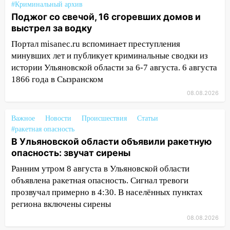
следствия Российской Федерации
#Криминальный архив
Поджог со свечой, 16 сгоревших домов и
19:30
Ульяновцев приглашают
выстрел за водку
поддержать «Симбирскую чебурашку»
на фестивале «ФормАРТ»
Портал misanec.ru вспоминает преступления
минувших лет и публикует криминальные сводки из
18:11
Ульяновская область стала
истории Ульяновской области за 6-7 августа. 6 августа
пилотным регионом проекта
1866 года в Сызранском
«Культурное долголетие»
08.08.2026
17:16
В реанимацию Ульяновской
областной больницы поступили шесть
Важное
Новости
Происшествия
Статьи
новых аппаратов ИВЛ
#ракетная опасность
В Ульяновской области объявили ракетную
16:51
В Чердаклинском районе
опасность: звучат сирены
ремонтируют дороги, ставят остановки
и проводят новое освещение
Ранним утром 8 августа в Ульяновской области
объявлена ракетная опасность. Сигнал тревоги
16:35
В Ульяновске установили ещё
прозвучал примерно в 4:30. В населённых пунктах
девять бункеров для крупногабаритного
региона включены сирены
мусора
08.08.2026
16:26
В Ульяновске бесплатно покажут