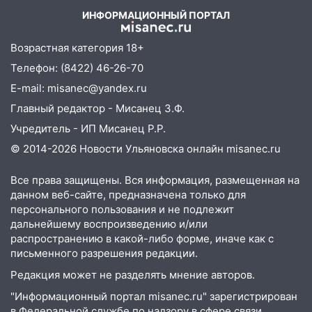
полностью уничтожил дачный дом и
ИНФОРМАЦИОННЫЙ ПОРТАЛ
сарай
11:38
В Госдуме предложили отменить
Возрастная категория 18+
ЕГЭ с 2027 года
Телефон: (8422) 46-26-70
11:25
В Ульяновске ИИ будет выявлять
E-mail: misanec@yandex.ru
нарушителей на контейнерных
Главный редактор - Мисанец З.Ф.
площадках
Учредитель - ИП Мисанец Р.Р.
11:20
Ульяновская шахматистка
© 2014-2026 Новости Ульяновска онлайн
misanec.ru
Валерия Клейменова выиграла два
золота в составе сборной мира
Все права защищены. Вся информация, размещенная на
данном веб-сайте, предназначена только для
11:16
В Ульяновске открыли памятную
персонального пользования и не подлежит
доску декабристу Кондратию Рылееву
дальнейшему воспроизведению и/или
10:40
распространению в какой-либо форме, иначе как с
В Ульяновске спасатели ночью
письменного разрешения редакции.
нашли потерявшегося в заброшенных
садах 79-летнего мужчину
Редакция может не разделять мнение авторов.
10:26
На нескольких улицах Ульяновска
"Информационный портал misanec.ru" зарегистрирован
временно отключили холодную воду
в Федеральной службе по надзору в сфере связи,