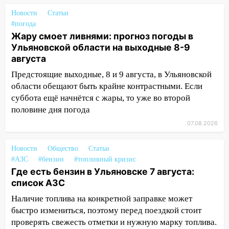
матч «Волги» под открытым небом
Новости
Статьи
#погода
16:12
В Ульяновском госуниверситете
Жару смоет ливнями: прогноз погоды в
разработают отечественный прибор для
Ульяновской области на выходные 8-9
цифровой ПЦР
августа
15:47
Ульяновцы могут вернуть деньги
Предстоящие выходные, 8 и 9 августа, в Ульяновской
за абонементы закрывшегося фитнес-
области обещают быть крайне контрастными. Если
клуба «Рекорд-Fitness»
суббота ещё начнётся с жары, то уже во второй
15:34
После вмешательства
половине дня погода
прокуратуры в селах Ульяновской
07.08.2026
области привели в порядок детские
площадки
Новости
Общество
Статьи
#АЗС
#бензин
#топливный кризис
15:27
Прокуратура проверяет
Где есть бензин в Ульяновске 7 августа:
капремонт школы в селе Кивать
список АЗС
15:08
В Кузоватово после прокурорской
Наличие топлива на конкретной заправке может
проверки обновили разметку на
быстро измениться, поэтому перед поездкой стоит
пешеходных переходах
проверять свежесть отметки и нужную марку топлива.