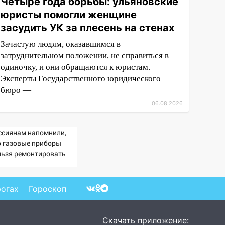
Четыре года борьбы: ульяновские
юристы помогли женщине
засудить УК за плесень на стенах
Зачастую людям, оказавшимся в
затруднительном положении, не справиться в
одиночку, и они обращаются к юристам.
Эксперты Государственного юридического
бюро —
06.08.2026
ссиянам напомнили,
о газовые приборы
льзя ремонтировать
мостоятельно
рогах
Гороскоп
Скачать приложение: