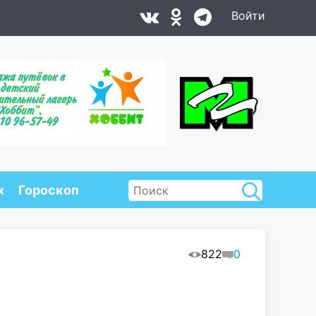
Войти
х
Гороскоп
822
0