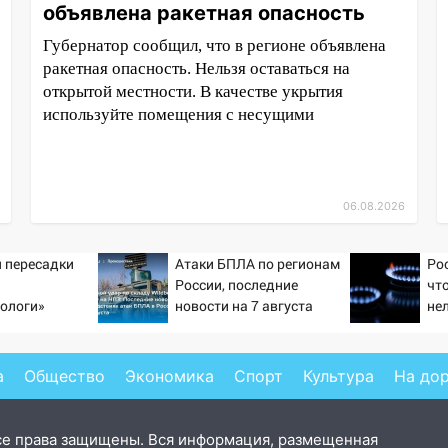
объявлена ракетная опасность
Губернатор сообщил, что в регионе объявлена
ракетная опасность. Нельзя оставаться на
открытой местности. В качестве укрытия
используйте помещения с несущими
06.08.2026
 пересадки
Атаки БПЛА по регионам
Ро
России, последние
чт
ологи»
новости на 7 августа
не
у еще живых
2026: последствия, атаки
са
на склады Wildberries,
состояние пострадавших
а
Общество
Экономика
Спорт
Культура
На до
се права защищены. Вся информация, размещенная