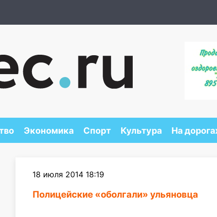
тво
Экономика
Спорт
Культура
На дорога
18 июля 2014 18:19
Полицейские «оболгали» ульяновца