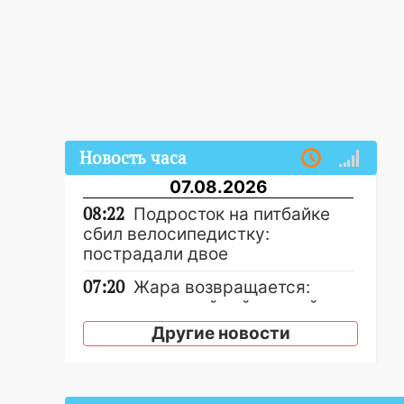
Новость часа
07.08.2026
08:22
Подросток на питбайке
сбил велосипедистку:
пострадали двое
07:20
Жара возвращается:
ожидается знойный и сухой
четверг
Другие новости
06:00
Под Ульяновском при
развороте пострадал 38-
летний водитель иномарки