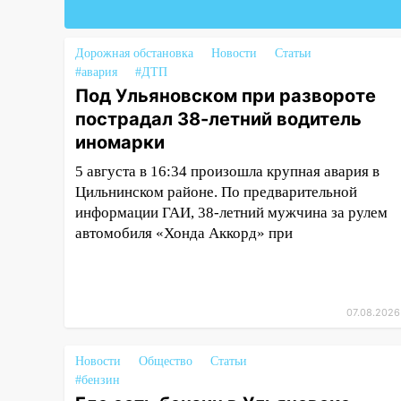
05:00
«Каждая пятая женщина
и каждый второй мужчина в
Дорожная обстановка
Новости
Статьи
мире сталкиваются с
#авария
#ДТП
алопецией»: врач рассказал,
Под Ульяновском при развороте
чем может быть вызвано
пострадал 38-летний водитель
облысение и как с этим
иномарки
справиться
5 августа в 16:34 произошла крупная авария в
03:30
Гороскоп на 7 августа:
Цильнинском районе. По предварительной
пятница принесет прилив
информации ГАИ, 38-летний мужчина за рулем
творческой энергии и отличные
автомобиля «Хонда Аккорд» при
шансы исправить старые
ошибки
06.08.2026
23:20
Прогноз погоды на 7
07.08.2026
августа в Ульяновской области
Новости
Общество
Статьи
20:04
Ульяновцев приглашают
#бензин
на забег, посвящённый Дню