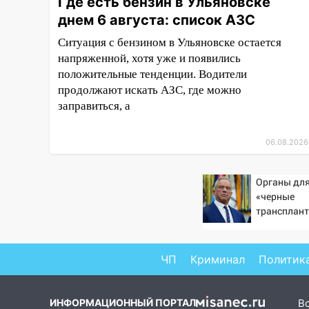
Где есть бензин в Ульяновске
воздушного флота России
днем 6 августа: список АЗС
19:12
В Ульяновской области
Ситуация с бензином в Ульяновске остается
руководителя частной
напряженной, хотя уже и появились
компании наказали за сокрытие
прошлого своего сотрудник
положительные тенденции. Водители
продолжают искать АЗС, где можно
18:02
В Ульяновск едут звезды
заправиться, а
баскетбола!
17:08
Ульяновский областной
06.08.2026
суд оставил в силе приговор
руководству
Органы для
«УльяновскФармации» за
«черные
махинации на 3,2 млн рублей
трансплант
16:09
извлекали 
Ветераны легкой
пациентов
атлетики из Ульяновска
успешно выступили на
ЧП
Криминал
Политик
Чемпионате России
16:02
В Ульяновской области
ИНФОРМАЦИОННЫЙ ПОРТАЛ
В