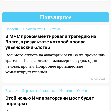
Ульяновской области перевернулась
легковушка
Популярное
15:13
Семьям погибших и
пострадавшим в Нижнекамске окажут
Новости
Происшествия
Статьи
материальную помощь
В МЧС прокомментировали трагедию на
15:05
Столкновение двух «Лад» в
Волге, в результате которой пропал
Димитровграде: пассажирка оказалась
ульяновский блогер
в больнице
Восьмого августа на акватории реки Волга произошла
14:23
В Вешкаймском районе
трагедия. Перевернулось маломерное судно, один
перевернулся самодельный байк
человек пропал. Подробнее происшествие
комментирует главный
14:21
Волонтеры «ЛизаАлерт»
выложили ориентировку на пропавшего
10.08.2026
8 августа в шторм ульяновского
блогера
Важное
Дорожная обстановка
Новости
Статьи
Этой ночью Императорский мост будет
14:00
Этой ночью Императорский мост
перекрыт
будет перекрыт