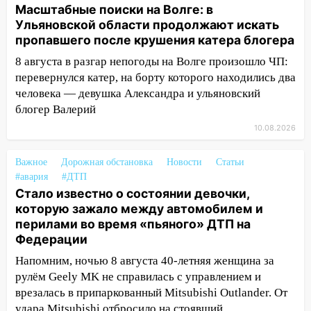
Масштабные поиски на Волге: в
ребенок
Ульяновской области продолжают искать
12:46
пропавшего после крушения катера блогера
Масштабные поиски на Волге: в
Ульяновской области продолжают
8 августа в разгар непогоды на Волге произошло ЧП:
искать пропавшего после крушения
перевернулся катер, на борту которого находились два
катера блогера
человека — девушка Александра и ульяновский
блогер Валерий
11:53
Стало известно о состоянии
девочки, которую зажало между
10.08.2026
автомобилем и перилами во время
«пьяного» ДТП на Федерации
Важное
Дорожная обстановка
Новости
Статьи
#авария
#ДТП
11:29
Сергей Клопков назначен
Стало известно о состоянии девочки,
начальником управления
которую зажало между автомобилем и
административно-технического
перилами во время «пьяного» ДТП на
контроля администрации Ульяновска
Федерации
11:12
В Ульяновской области в огне
Напомним, ночью 8 августа 40-летняя женщина за
погиб один человек
рулём Geely MK не справилась с управлением и
врезалась в припаркованный Mitsubishi Outlander. От
11:05
12 человек погибли и 39 получили
удара Mitsubishi отбросило на стоявший