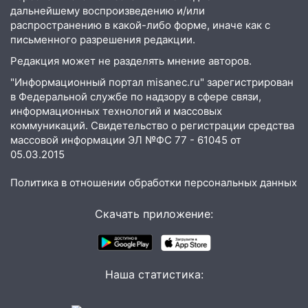
смертельная драка
дальнейшему воспроизведению и/или
распространению в какой-либо форме, иначе как с
05:00
Боль, скованность и старение
письменного разрешения редакции.
дисков: как повседневные привычки
Редакция может не разделять мнение авторов.
незаметно разрушают наш позвоночник
"Информационный портал misanec.ru" зарегистрирован
03:00
День скрытых ловушек и
в Федеральной службе по надзору в сфере связи,
внезапных подарков судьбы: гороскоп
информационных технологий и массовых
на 10 августа
коммуникаций. Свидетельство о регистрации средства
09.08.2026
массовой информации ЭЛ №ФС 77 - 61045 от
05.03.2015
21:58
В Ульяновске около «нового»
моста утопили автомобиль «Вольво»
Политика в отношении обработки персональных данных
20:20
Итоги 9 августа в Ульяновской
Скачать приложение:
области: разгул стихии, поиски
человека на Волге и транспортный
коллапс
19:43
Из-за ураганного ветра упали
Наша статистика:
деревья в парке «Победы»