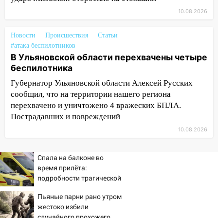
ранения после атаки беспилотников на
Нижнекамск
10.08.2026
10:51
В Ульяновской области
Новости
Происшествия
Статьи
перехвачены четыре беспилотника
#атака беспилотников
10:15
В Ульяновской области перехвачены четыре
Соцсети: мотоциклист врезался в
беспилотника
«Калину» в Новом городе
Губернатор Ульяновской области Алексей Русских
10:11
Во время атаки беспилотников в
сообщил, что на территории нашего региона
Нижнекамске погибли люди: в
перехвачено и уничтожено 4 вражеских БПЛА.
республике объявили траур
Пострадавших и повреждений
10:06
За выходные выпало больше
10.08.2026
месячной нормы осадков и упало 111
деревьев в Ульяновске
Спала на балконе во
10:00
В Кузоватово ураганный ветер
время прилёта:
повредил кровли районного дома
подробности трагической
культуры и школы
гибели малышки в
Пьяные парни рано утром
Нижнекамске 10/08/2026
09:20
Момент падения дерева на
жестоко избили
– Новости
машину в Ульяновске попал на видео
случайного прохожего