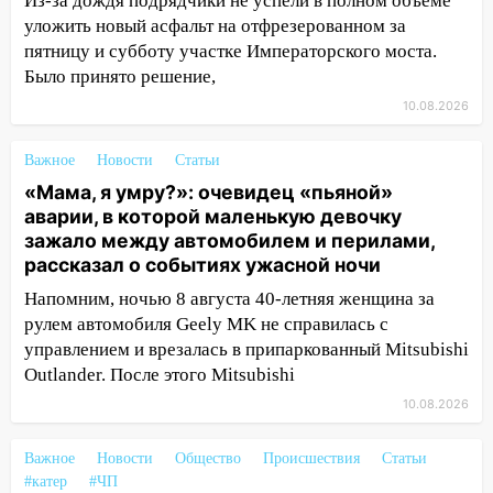
Из-за дождя подрядчики не успели в полном объёме
13:49
Сотрудники СУ СК России по
уложить новый асфальт на отфрезерованном за
Ульяновской области вручили ключи от
пятницу и субботу участке Императорского моста.
квартир сиротам и детям, оставшихся
Было принято решение,
без попечения родителей
10.08.2026
13:36
«Мама, я умру?»: очевидец
«пьяной» аварии, в которой маленькую
Важное
Новости
Статьи
девочку зажало между автомобилем и
«Мама, я умру?»: очевидец «пьяной»
перилами, рассказал о событиях
аварии, в которой маленькую девочку
ужасной ночи
зажало между автомобилем и перилами,
13:05
рассказал о событиях ужасной ночи
17-летний парень находился за
рулем мотоцикла во время ДТП в Новом
Напомним, ночью 8 августа 40-летняя женщина за
городе: в ГАИ прокомментировали
рулем автомобиля Geely MK не справилась с
сегодняшнюю аварию
управлением и врезалась в припаркованный Mitsubishi
Outlander. После этого Mitsubishi
12:59
Губернатор Ульяновской области
выразил соболезнования в связи с
10.08.2026
трагедией в Нижнекамске
Важное
Новости
Общество
Происшествия
Статьи
12:53
Число погибших в Нижнекамске
#катер
#ЧП
выросло до 13 человек, среди них есть