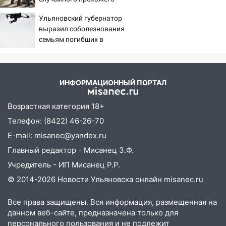
09:16
Утро ульяновских водителей
Ульяновский губернатор
началось с «глухой» пробки на старом
выразил соболезнования
мосту
семьям погибших в
Нижнекамске
09:10
Соцсети: на Московском шоссе в
Ульяновске произошла авария
ИНФОРМАЦИОННЫЙ ПОРТАЛ
08:02
В Ульяновске во время
диспансеризации у 26-летнего парня
Возрастная категория 18+
выявили онкологию
Телефон: (8422) 46-26-70
07:00
Прохладная ночь и ветреный
E-mail: misanec@yandex.ru
день: прогноз погоды в Ульяновске 10
августа
Главный редактор - Мисанец З.Ф.
Учредитель - ИП Мисанец Р.Р.
06:00
Как разрушительный ураган,
потопы и падающие деревья
© 2014-2026 Новости Ульяновска онлайн
misanec.ru
парализовали Ульяновскую область: ЧП
за выходные
Все права защищены. Вся информация, размещенная на
данном веб-сайте, предназначена только для
05:50
Пять украденных лошадей и
персонального пользования и не подлежит