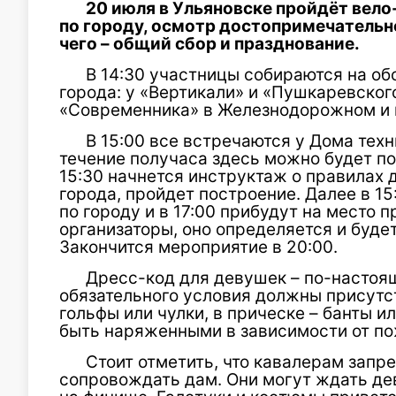
20 июля в Ульяновске пройдёт вело
по городу, осмотр достопримечательн
чего – общий сбор и празднование.
В 14:30 участницы собираются на об
города: у «Вертикали» и «Пушкаревског
«Современника» в Железнодорожном и 
В 15:00 все встречаются у Дома техн
течение получаса здесь можно будет п
15:30 начнется инструктаж о правилах 
города, пройдет построение. Далее в 1
по городу и в 17:00 прибудут на место 
организаторы, оно определяется и буде
Закончится мероприятие в 20:00.
Дресс-код для девушек – по-настоя
обязательного условия должны присутст
гольфы или чулки, в прическе – банты и
быть наряженными в зависимости от по
Стоит отметить, что кавалерам запр
сопровождать дам. Они могут ждать д