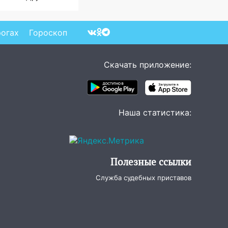
ала могильником для
тах Мадьяра»
рогах
Гороскоп
Скачать приложение:
Наша статистика:
Полезные ссылки
Служба судебных приставов