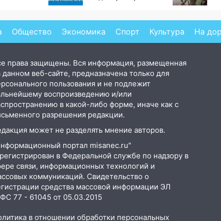
ла роман
отклики читателей
ст
 и Исаковой
«п
а
Общество
Экономика
Спорт
Культура
На до
се права защищены. Вся информация, размещенная
 данном веб-сайте, предназначена только для
ерсонального пользования и не подлежит
альнейшему воспроизведению и/или
аспространению в какой-либо форме, иначе как с
исьменного разрешения редакции.
едакция может не разделять мнение авторов.
Информационный портал misanec.ru"
арегистрирован в Федеральной службе по надзору в
фере связи, информационных технологий и
ассовых коммуникаций. Свидетельство о
егистрации средства массовой информации ЭЛ
С 77 - 61045 от 05.03.2015
олитика в отношении обработки персональных