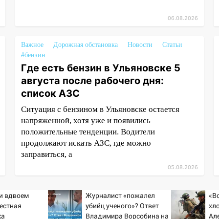
06.08.2026
Важное
Дорожная обстановка
Новости
Статьи
#бензин
Где есть бензин в Ульяновске 5
августа после рабочего дня:
список АЗС
Ситуация с бензином в Ульяновске остается
напряженной, хотя уже и появились
положительные тенденции. Водители
продолжают искать АЗС, где можно
заправиться, а
05.08.2026
ти вдвоем
Журналист «пожалел
«В
вестная
убийц ученого»? Ответ
хло
ка
Владимира Ворсобина на
Ал