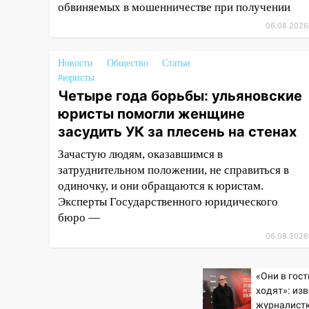
обвиняемых в мошенничестве при получении
15:47
На улице Радищева
сбили курьера: крупная авария
06.08.2026
в Ульяновске
Новости
Общество
Статьи
15:15
Проводил до квартиры и
#юристы
ограбил: новый кавалер
Четыре года борьбы: ульяновские
женщины оказался
юристы помогли женщине
рецидивистом
засудить УК за плесень на стенах
14:26
В Ульяновске ограничат
движение по улице Ефремова
Зачастую людям, оказавшимся в
затруднительном положении, не справиться в
14:23
67% ульяновцев готовы
одиночку, и они обращаются к юристам.
передумать увольняться, если
Эксперты Государственного юридического
им повысят зарплату
бюро —
14:01
Инсценировали ДТП и
06.08.2026
получили более 4,6 миллиона
рублей: перед судом
«Они в гос
предстанет банда
ходят»: из
автоподставщиков
журналист