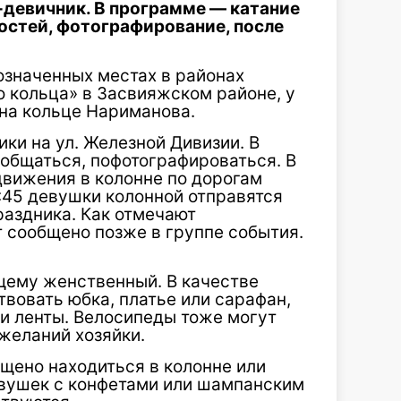
-девичник. В программе — катание
остей, фотографирование, после
означенных местах в районах
о кольца» в Засвияжском районе, у
на кольце Нариманова.
ики на ул. Железной Дивизии. В
ообщаться, пофотографироваться. В
движения в колонне по дорогам
5:45 девушки колонной отправятся
праздника. Как отмечают
т сообщено позже в группе события.
щему женственный. В качестве
вовать юбка, платье или сарафан,
ли ленты. Велосипеды тоже могут
желаний хозяйки.
ещено находиться в колонне или
евушек с конфетами или шампанским