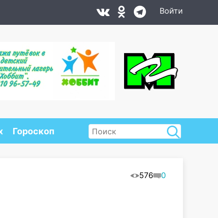
Войти
х
Гороскоп
576
0