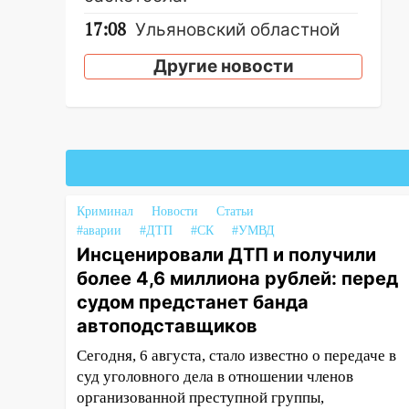
17:08
Ульяновский областной
суд оставил в силе приговор
Другие новости
руководству
«УльяновскФармации» за
махинации на 3,2 млн рублей
16:09
Ветераны легкой
атлетики из Ульяновска
успешно выступили на
Чемпионате России
Криминал
Новости
Статьи
#аварии
#ДТП
#СК
#УМВД
16:02
В Ульяновской области
Инсценировали ДТП и получили
убрали более 28% площадей
более 4,6 миллиона рублей: перед
зерновых и зернобобовых
культур
судом предстанет банда
автоподставщиков
15:51
Бросила кирпич в жену
брата: в Ульяновской области
Сегодня, 6 августа, стало известно о передаче в
завели дело на агрессивную
суд уголовного дела в отношении членов
женщину
организованной преступной группы,