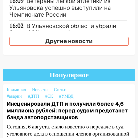
16:09
Ветераны легкой атлетики из
Ульяновска успешно выступили на
Чемпионате России
16:02
В Ульяновской области убрали
более 28% площадей зерновых и
зернобобовых культур
Другие новости
15:51
Бросила кирпич в жену брата: в
Ульяновской области завели дело на
агрессивную женщину
Популярное
15:47
На улице Радищева сбили
курьера: крупная авария в Ульяновске
Криминал
Новости
Статьи
15:15
Проводил до квартиры и ограбил:
#аварии
#ДТП
#СК
#УМВД
новый кавалер женщины оказался
Инсценировали ДТП и получили более 4,6
рецидивистом
миллиона рублей: перед судом предстанет
банда автоподставщиков
14:26
В Ульяновске ограничат движение
по улице Ефремова
Сегодня, 6 августа, стало известно о передаче в суд
уголовного дела в отношении членов организованной
14:23
67% ульяновцев готовы