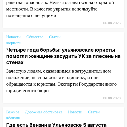
ракетная опасность. Нельзя оставаться на открытой
местности. В качестве укрытия используйте
11:49
Снят режим «Ракетная
помещения с несущими
опасность» на территории Ульяновской
области
06.08.2026
11:30
Кабмин РФ разрешил до 1 июля
Новости
Общество
Статьи
2027 года импорт, выпуск и обращение
#юристы
бензина Евро 2, Евро 3, Евро 4
Четыре года борьбы: ульяновские юристы
11:12
Соцсети: на Рябикова автомобиль
помогли женщине засудить УК за плесень на
врезался в забор
стенах
Зачастую людям, оказавшимся в затруднительном
10:27
Где есть бензин в Ульяновске
положении, не справиться в одиночку, и они
днем 6 августа: список АЗС
обращаются к юристам. Эксперты Государственного
10:16
Внимание! В Ульяновской области
юридического бюро —
объявлена ракетная опасность
06.08.2026
10:00
В Старомайнском районе утонул
51-летний мужчина
Важное
Дорожная обстановка
Новости
Статьи
#бензин
09:50
В Ульяновске черный коршун
Где есть бензин в Ульяновске 5 августа