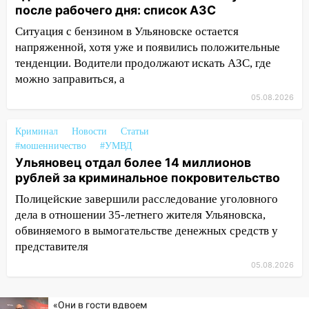
застрял в тепловозе
после рабочего дня: список АЗС
09:44
Ульяновские спасатели помогли
Ситуация с бензином в Ульяновске остается
юному велосипедисту на улице
напряженной, хотя уже и появились положительные
Чернышевского
тенденции. Водители продолжают искать АЗС, где
можно заправиться, а
08:21
В Заволжском районе украли два
05.08.2026
велосипеда
07:18
В Ульяновск идет
Криминал
Новости
Статьи
тридцатиградусная жара: какая будет
#мошенничество
#УМВД
погода в четверг
Ульяновец отдал более 14 миллионов
рублей за криминальное покровительство
06:00
Четыре года борьбы: ульяновские
юристы помогли женщине засудить УК
Полицейские завершили расследование уголовного
за плесень на стенах
дела в отношении 35-летнего жителя Ульяновска,
обвиняемого в вымогательстве денежных средств у
05:00
Кому 6 августа звезды сулят
представителя
прибыль, а кому — испытания на
05.08.2026
прочность
05.08.2026
«Они в гости вдвоем