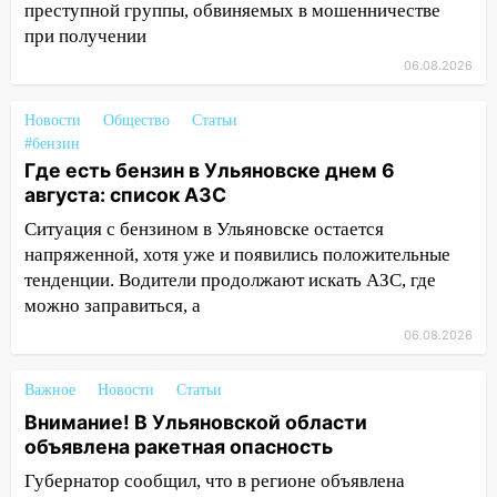
преступной группы, обвиняемых в мошенничестве
передумать увольняться, если им
при получении
повысят зарплату
06.08.2026
14:01
Инсценировали ДТП и получили
более 4,6 миллиона рублей: перед
Новости
Общество
Статьи
судом предстанет банда
#бензин
автоподставщиков
Где есть бензин в Ульяновске днем 6
августа: список АЗС
13:36
В Инзе произошел крупный пожар
Ситуация с бензином в Ульяновске остается
13:00
В суде защитили репутацию
напряженной, хотя уже и появились положительные
мужчины, которого необоснованно
тенденции. Водители продолжают искать АЗС, где
обвиняли в жестоком обращении с
можно заправиться, а
животными
06.08.2026
12:28
Миллион на «льготниках»: в
Ульяновской области перевозчик
Важное
Новости
Статьи
провернул хитрую схему с чужими
Внимание! В Ульяновской области
проездными
объявлена ракетная опасность
12:10
Ульяновский алиментщик накопил
Губернатор сообщил, что в регионе объявлена
120 тысяч долга