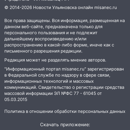
© 2014-2026 Новости Ульяновска онлайн
misanec.ru
16:12
Едва не перерезал горло: в
Вешкайме посиделки с судимым
Все права защищены. Вся информация, размещенная на
знакомым закончились для женщины
данном веб-сайте, предназначена только для
больницей
персонального пользования и не подлежит
дальнейшему воспроизведению и/или
16:06
18-летняя девушка без прав
распространению в какой-либо форме, иначе как с
перевернулась на мопеде и попала в
письменного разрешения редакции.
больницу
Редакция может не разделять мнение авторов.
15:59
Ульяновец отдал более 14
"Информационный портал misanec.ru" зарегистрирован
миллионов рублей за криминальное
в Федеральной службе по надзору в сфере связи,
покровительство
информационных технологий и массовых
15:32
На «кольце» кроссовер сбил 18-
коммуникаций. Свидетельство о регистрации средства
летнего мопедиста
массовой информации ЭЛ №ФС 77 - 61045 от
05.03.2015
15:00
В Ульяновске после тройного ДТП
госпитализировали 25-летнего байкера
Политика в отношении обработки персональных данных
14:32
На Ульяновскую область
Скачать приложение:
надвигается жара