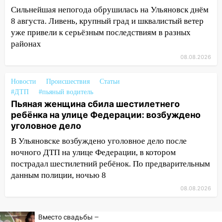
после непогоды
Сильнейшая непогода обрушилась на Ульяновск днём
13:59
В Новом городе ураганным
8 августа. Ливень, крупный град и шквалистый ветер
ветром сорвало опалубку со
уже привели к серьёзным последствиям в разных
строящегося дома
районах
08.08.2026
13:54
В мэрии Ульяновска рассказали,
как устраняют последствия мощного
Новости
шторма
Происшествия
Статьи
#ДТП
#пьяный водитель
13:49
Стихия продолжает крушить
Пьяная женщина сбила шестилетнего
Ульяновск: дерево рухнуло на дом на
ребёнка на улице Федерации: возбуждено
Орджоникидзе
уголовное дело
13:47
В Ульяновске возбуждено уголовное дело после
На Нижней Террасе мощным
ветром вырвало дерево с корнем
ночного ДТП на улице Федерации, в котором
пострадал шестилетний ребёнок. По предварительным
13:46
Сильный ветер сорвал крышу с
данным полиции, ночью 8
СТО на проспекте Созидателей
08.08.2026
13:35
Непогода продолжает бить по
транспорту: в Ульяновске трамвай
Вместо свадьбы –