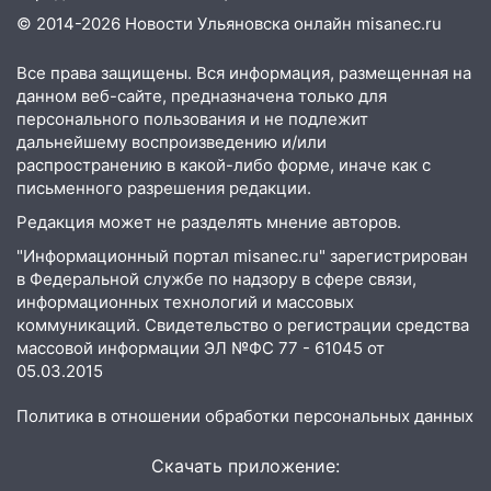
13:08
Ураган ударил по Ульяновску:
© 2014-2026 Новости Ульяновска онлайн
misanec.ru
сорванные крыши, поваленные деревья,
затопленные улицы и остановившиеся
Все права защищены. Вся информация, размещенная на
трамваи
данном веб-сайте, предназначена только для
персонального пользования и не подлежит
12:17
Ульяновск накрыл крупный град:
дальнейшему воспроизведению и/или
после ливня город снова уходит под
распространению в какой-либо форме, иначе как с
воду
письменного разрешения редакции.
12:12
Прокуратура взяла на контроль
Редакция может не разделять мнение авторов.
ДТП с шестилетним ребёнком на улице
"Информационный портал misanec.ru" зарегистрирован
Федерации
в Федеральной службе по надзору в сфере связи,
12:01
Пьяная женщина сбила
информационных технологий и массовых
шестилетнего ребёнка на улице
коммуникаций. Свидетельство о регистрации средства
Федерации: возбуждено уголовное дело
массовой информации ЭЛ №ФС 77 - 61045 от
05.03.2015
11:16
В Ульяновске ищут 37-летнего
мужчину, пропавшего ещё 19 июля
Политика в отношении обработки персональных данных
10:30
От мотофристайла до прогулки с
Скачать приложение:
хаски: куда сходить в Ульяновской