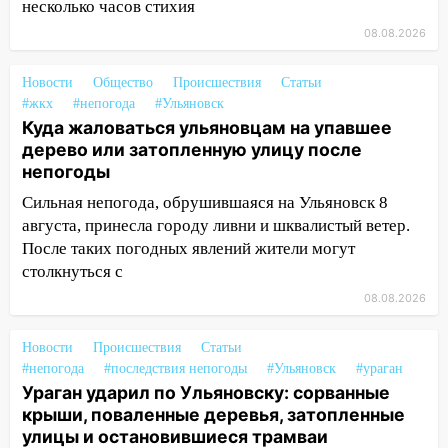
несколько часов стихия
тысяч заявлений
08.08.2026
15:04
Фоторепортаж с улиц Ульяновска
после шторма: поваленные деревья и
Новости
Общество
Происшествия
Статьи
затопленные улицы
#жкх
#непогода
#Ульяновск
Куда жаловаться ульяновцам на упавшее
14:28
Ураган вырвал остановку на улице
дерево или затопленную улицу после
Деева в Заволжье
непогоды
14:26
Жители Ульяновска сами
Сильная непогода, обрушившаяся на Ульяновск 8
пытаются расчистить ливнёвки, не
августа, принесла городу ливни и шквалистый ветер.
дождавшись коммунальщиков
После таких погодных явлений жители могут
14:16
Шторм продолжает ломать город:
столкнуться с
на улице Любови Шевцовой рухнул
08.08.2026
светофор
14:14
Новости
Студента из Ульяновска обманули
Происшествия
Статьи
#непогода
#последствия непогоды
#Ульяновск
#ураган
мошенники под видом преподавателя
Ураган ударил по Ульяновску: сорванные
14:12
Куда жаловаться ульяновцам на
крыши, поваленные деревья, затопленные
упавшее дерево или затопленную улицу
улицы и остановившиеся трамваи