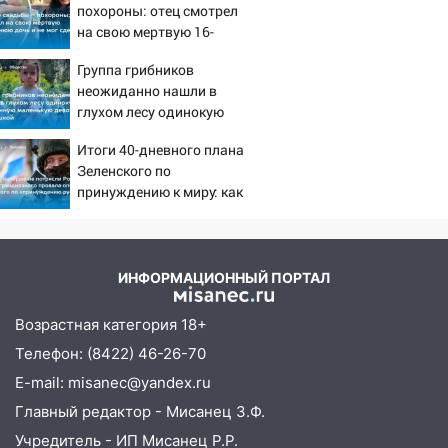
сошёл с рельсов
похороны: отец смотрел
на свою мертвую 16-
13:22
Упавшие деревья перекрыли
летнюю дочь и не мог
дороги в Ульяновске: фото
Группа грибников
сдержать слезы
неожиданно нашли в
13:17
Непогода в Ульяновске не
глухом лесу одинокую
закончится сегодня: сильные ливни
испуганную маленькую
сохранятся 9 августа
Итоги 40-дневного плана
девочку с игрушкой
Зеленского по
13:15
Трижды «брал в долг» без спроса:
принуждению к миру: как
житель Вешкаймского района похитил у
ответила Россия, полный
знакомого 191 тысячу рублей
разбор провала операции
Украины от военкора
13:14
Ураган оторвал светофор на
Коца
проспекте Филатова в Ульяновске
ИНФОРМАЦИОННЫЙ ПОРТАЛ
13:12
Дерево пробило крышу дома на
Возрастная категория 18+
Новгородской в Ульяновске и рухнуло
Телефон: (8422) 46-26-70
на электрощит
E-mail: misanec@yandex.ru
13:10
В Заволжском районе дерево
Главный редактор - Мисанец З.Ф.
упало во дворе
Учредитель - ИП Мисанец Р.Р.