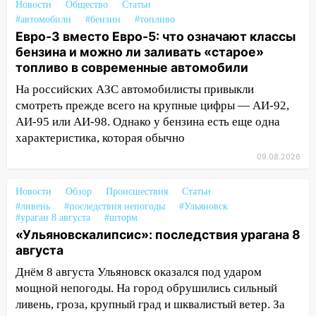
Новости
Общество
Статьи
заблокировало в машине двух женщин
#автомобили
#бензин
#топливо
Евро-3 вместо Евро-5: что означают классы
17:15
В Ульяновской области
бензина и можно ли заливать «старое»
ремонтируют девять мостов: один уже
топливо в современные автомобили
готов, ещё два — почти завершены
На российских АЗС автомобилисты привыкли
17:00
«Ульяновскалипсис»: последствия
смотреть прежде всего на крупные цифры — АИ-92,
урагана 8 августа
АИ-95 или АИ-98. Однако у бензина есть еще одна
16:38
Прогноз погоды в Ульяновской
характеристика, которая обычно
области на 9 августа
09.08.2026
16:34
Из-за мощной непогоды в
Новости
Обзор
Происшествия
Статьи
Ульяновске отменили фестиваль «Наше
#ливень
#последствия непогоды
#Ульяновск
время»
#ураган 8 августа
#шторм
«Ульяновскалипсис»: последствия урагана 8
16:17
Мелекесский район первым в
августа
Ульяновской области намолотил более
100 тысяч тонн зерна
Днём 8 августа Ульяновск оказался под ударом
мощной непогоды. На город обрушились сильный
15:17
В колледжи и техникумы
ливень, гроза, крупный град и шквалистый ветер. За
Ульяновской области подали более 10