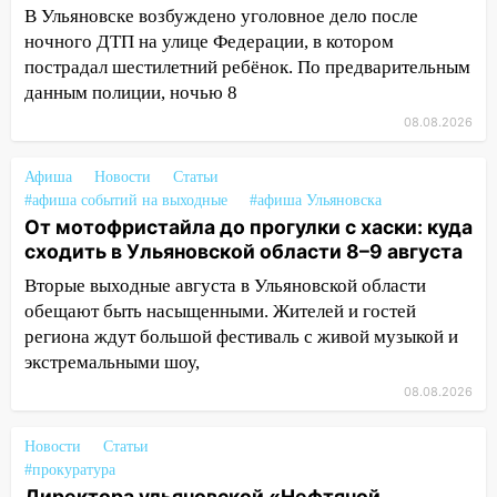
В Ульяновске возбуждено уголовное дело после
13:35
Непогода продолжает бить по
ночного ДТП на улице Федерации, в котором
транспорту: в Ульяновске трамвай
пострадал шестилетний ребёнок. По предварительным
сошёл с рельсов
данным полиции, ночью 8
13:22
Упавшие деревья перекрыли
08.08.2026
дороги в Ульяновске: фото
Афиша
Новости
Статьи
13:17
Непогода в Ульяновске не
#афиша событий на выходные
#афиша Ульяновска
закончится сегодня: сильные ливни
От мотофристайла до прогулки с хаски: куда
сохранятся 9 августа
сходить в Ульяновской области 8–9 августа
13:15
Трижды «брал в долг» без спроса:
Вторые выходные августа в Ульяновской области
житель Вешкаймского района похитил у
обещают быть насыщенными. Жителей и гостей
знакомого 191 тысячу рублей
региона ждут большой фестиваль с живой музыкой и
13:14
экстремальными шоу,
Ураган оторвал светофор на
проспекте Филатова в Ульяновске
08.08.2026
13:12
Дерево пробило крышу дома на
Новости
Статьи
Новгородской в Ульяновске и рухнуло
#прокуратура
на электрощит
Директора ульяновской «Нефтяной