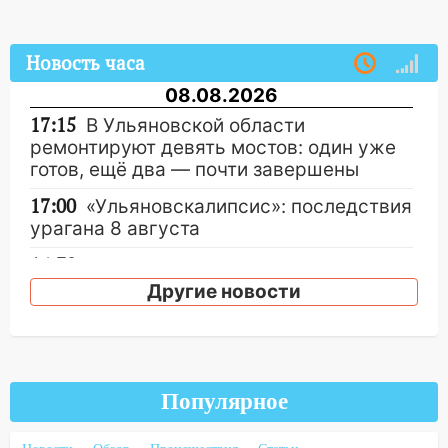
Новость часа
08.08.2026
17:15
В Ульяновской области
ремонтируют девять мостов: один уже
готов, ещё два — почти завершены
17:00
«Ульяновскалипсис»: последствия
урагана 8 августа
16:38
Прогноз погоды в Ульяновской
области на 9 августа
Другие новости
16:34
Из-за мощной непогоды в
Ульяновске отменили фестиваль «Наше
время»
Популярное
16:17
Мелекесский район первым в
Ульяновской области намолотил более