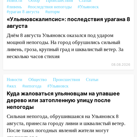
100 тысяч тонн зерна
Новости
Обзор
Происшествия
Статьи
#ливень
#последствия непогоды
#Ульяновск
15:17
В колледжи и техникумы
#ураган 8 августа
#шторм
Ульяновской области подали более 10
«Ульяновскалипсис»: последствия урагана 8
тысяч заявлений
августа
Днём 8 августа Ульяновск оказался под ударом
15:04
Фоторепортаж с улиц Ульяновска
мощной непогоды. На город обрушились сильный
после шторма: поваленные деревья и
ливень, гроза, крупный град и шквалистый ветер. За
затопленные улицы
несколько часов стихия
14:28
Ураган вырвал остановку на улице
08.08.2026
Деева в Заволжье
14:26
Жители Ульяновска сами
Новости
Общество
Происшествия
Статьи
пытаются расчистить ливнёвки, не
#жкх
#непогода
#Ульяновск
дождавшись коммунальщиков
Куда жаловаться ульяновцам на упавшее
дерево или затопленную улицу после
14:16
Шторм продолжает ломать город:
непогоды
на улице Любови Шевцовой рухнул
Сильная непогода, обрушившаяся на Ульяновск 8
светофор
августа, принесла городу ливни и шквалистый ветер.
14:14
Студента из Ульяновска обманули
После таких погодных явлений жители могут
мошенники под видом преподавателя