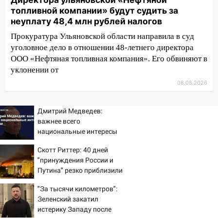
13:10
В Заволжском районе дерево
топливной компании» будут судить за
упало во дворе
неуплату 48,4 млн рублей налогов
Прокуратура Ульяновской области направила в суд
13:08
Ураган ударил по Ульяновску:
уголовное дело в отношении 48-летнего директора
сорванные крыши, поваленные деревья,
ООО «Нефтяная топливная компания». Его обвиняют в
затопленные улицы и остановившиеся
уклонении от
трамваи
08.08.2026
12:17
Ульяновск накрыл крупный град:
после ливня город снова уходит под
воду
Дмитрий Медведев:
важнее всего
12:12
Прокуратура взяла на контроль
национальные интересы
ДТП с шестилетним ребёнком на улице
России
Федерации
Скотт Риттер: 40 дней
"принуждения России и
12:01
Пьяная женщина сбила
Путина" резко приблизили
шестилетнего ребёнка на улице
крах режима Зеленского
Федерации: возбуждено уголовное дело
"За тысячи километров":
Зеленский закатил
11:16
В Ульяновске ищут 37-летнего
истерику Западу после
мужчину, пропавшего ещё 19 июля