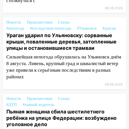
столкнуться с
14:12
Куда жаловаться ульяновцам на
08.08.2026
упавшее дерево или затопленную улицу
после непогоды
Новости
Происшествия
Статьи
#непогода
#последствия непогоды
#Ульяновск
#ураган
13:59
В Новом городе ураганным
Ураган ударил по Ульяновску: сорванные
ветром сорвало опалубку со
крыши, поваленные деревья, затопленные
строящегося дома
улицы и остановившиеся трамваи
13:54
В мэрии Ульяновска рассказали,
Сильнейшая непогода обрушилась на Ульяновск днём
как устраняют последствия мощного
8 августа. Ливень, крупный град и шквалистый ветер
шторма
уже привели к серьёзным последствиям в разных
районах
13:49
Стихия продолжает крушить
Ульяновск: дерево рухнуло на дом на
08.08.2026
Орджоникидзе
Новости
Происшествия
Статьи
13:47
На Нижней Террасе мощным
#ДТП
#пьяный водитель
ветром вырвало дерево с корнем
Пьяная женщина сбила шестилетнего
ребёнка на улице Федерации: возбуждено
13:46
Сильный ветер сорвал крышу с
уголовное дело
СТО на проспекте Созидателей