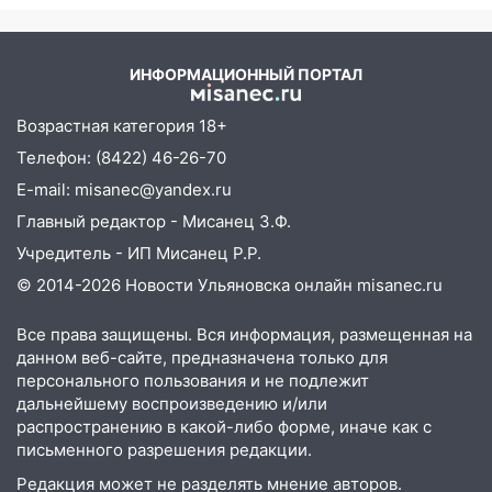
ночного удара
10:30
От мотофристайла до прогулки с
хаски: куда сходить в Ульяновской
ИНФОРМАЦИОННЫЙ ПОРТАЛ
области 8–9 августа
Возрастная категория 18+
10:11
Директора ульяновской
«Нефтяной топливной компании» будут
Телефон: (8422) 46-26-70
судить за неуплату 48,4 млн рублей
E-mail: misanec@yandex.ru
налогов
Главный редактор - Мисанец З.Ф.
09:28
Дети на дорогах: пострадали
Учредитель - ИП Мисанец Р.Р.
велосипедисты, мотоциклисты и
© 2014-2026 Новости Ульяновска онлайн
misanec.ru
пешеходы. Обзор крупных аварий в
Ульяновской области
Все права защищены. Вся информация, размещенная на
08:30
Поджог со свечой, 16 сгоревших
данном веб-сайте, предназначена только для
домов и выстрел за водку
персонального пользования и не подлежит
дальнейшему воспроизведению и/или
07:50
Какая погоды будет днем 8
распространению в какой-либо форме, иначе как с
августа
письменного разрешения редакции.
06:45
Императорский мост в
Редакция может не разделять мнение авторов.