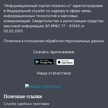
Ульяновске останется закрытым до
"Информационный портал misanec.ru" зарегистрирован
утра 10 августа
в Федеральной службе по надзору в сфере связи,
информационных технологий и массовых
05:18
Судьба готовит сюрприз: гороскоп
коммуникаций. Свидетельство о регистрации средства
на 8 августа — кому повезет с
массовой информации ЭЛ №ФС 77 - 61045 от
деньгами, а кого ждет неожиданная
05.03.2015
встреча
Политика в отношении обработки персональных данных
04:47
В Ульяновской области объявили
ракетную опасность: звучат сирены
Скачать приложение:
07.08.2026
20:40
Ульяновские аграрии смогут
купить тракторы с отсрочкой платежа
Наша статистика:
до декабря
19:34
В следственном управлении
состоялось торжественное
мероприятие, приуроченное к
Полезные ссылки
празднованию Дня сотрудника органов
следствия Российской Федерации
Служба судебных приставов