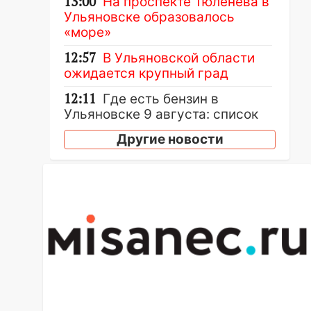
13:00
На проспекте Тюленева в
Ульяновске образовалось
«море»
12:57
В Ульяновской области
ожидается крупный град
12:11
Где есть бензин в
Ульяновске 9 августа: список
АЗС
Другие новости
11:55
Соцсети: светофор упал
на машину во время сильного
ливня в Ульяновске
11:00
В Ульяновской области
люди в СНТ сидят без света
10:13
Прокуратура подвела
итоги недели в Ульяновской
области
09:18
Из-за ливня