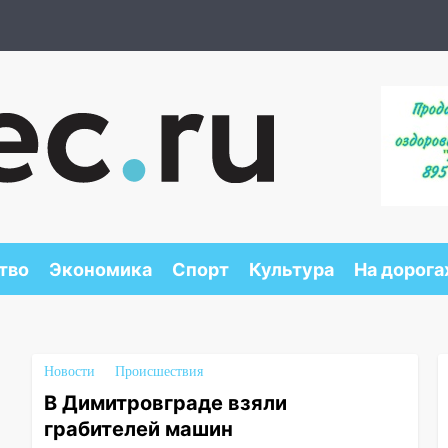
тво
Экономика
Спорт
Культура
На дорога
Новости
Происшествия
В Димитровграде взяли
грабителей машин