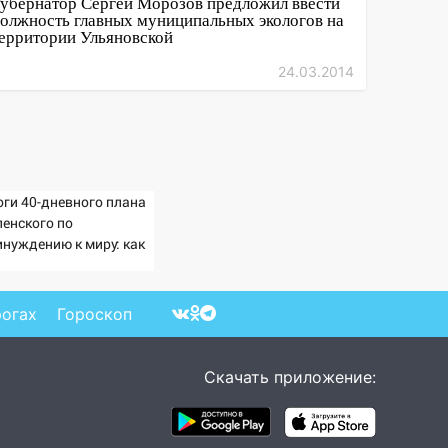
убернатор Сергей Морозов предложил ввести
олжность главных муниципальных экологов на
ерритории Ульяновской
24.03.2014
оги 40-дневного плана
ленского по
инуждению к миру: как
ветила Россия, полный
збор провала операции
раины от военкора
рогах
Гороскоп
ца
Скачать приложение: