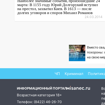
Наиболее значимые события, произошедшие 24
что означают классы бензина и
марта: В 1155 году Юрий Долгорукий вступил
на престол, захватил Киев. В 1613 — после
можно ли заливать «старое»
долгих уговоров и споров Михаил Романов
топливо в современные
24.03.2014
автомобили
06:30
Какая погода будет в
Ульяновской области днем 9
августа
05:05
День, когда всё может
Вместо сва
похороны: 
измениться: гороскоп на 9
на свою ме
августа — три знака получат
летнюю доч
шанс, который нельзя упустить
сдержать 
08.08.2026
ЧП
Криминал
Политик
20:10
Во время урагана в
Ульяновске на Волге
перевернулась лодка
ИНФОРМАЦИОННЫЙ ПОРТАЛ
В
на
Возрастная категория 18+
19:55
В Ульяновске упавшее
п
дерево заблокировало в
Телефон: (8422) 46-26-70
д