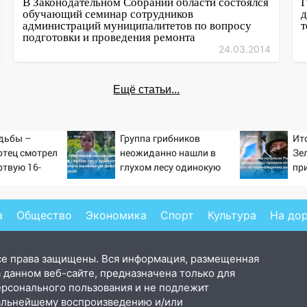
В Законодательном Собрании области состоялся
Г
обучающий семинар сотрудников
д
администраций муниципалитетов по вопросу
т
подготовки и проведения ремонта
24.03.2014
Ещё статьи...
дьбы –
Группа грибников
Ит
отец смотрел
неожиданно нашли в
Зе
ртвую 16-
глухом лесу одинокую
пр
ь и не мог
испуганную маленькую
от
слезы
девочку с игрушкой
ра
Ук
а
Общество
Экономика
Спорт
Культура
На до
Ко
се права защищены. Вся информация, размещенная
 данном веб-сайте, предназначена только для
ерсонального пользования и не подлежит
альнейшему воспроизведению и/или