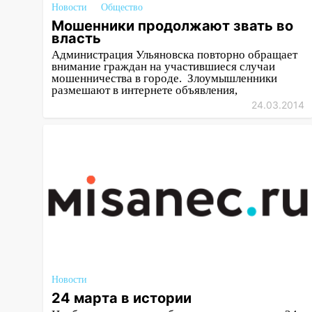
Новости
Общество
заблокировано движение
Мошенники продолжают звать во
трамваев в Ульяновске
власть
09:15
Ураган, изнасилование
Администрация Ульяновска повторно обращает
внимание граждан на участившиеся случаи
ребенка, автоподставы и атака
мошенничества в городе. Злоумышленники
беспилотников: важные итоги
размешают в интернете объявления,
прошедшей недели в
24.03.2014
Ульяновской области
08:20
В Ульяновске
восстановили трамвайную и
троллейбусную
инфраструктуру после шторма.
08:19
Внимание! В
Цильнинском районе пропал
67-летний мужчина
08:11
На Ульяновск снова
Новости
надвигается непогода
24 марта в истории
07:30
Евро-3 вместо Евро-5: