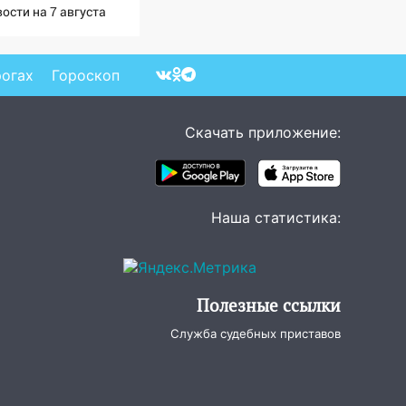
ости на 7 августа
6: последствия, атаки
склады Wildberries,
стояние пострадавших
рогах
Гороскоп
Скачать приложение:
Наша статистика:
Полезные ссылки
Служба судебных приставов