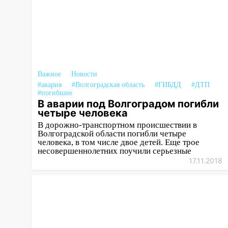
15:51
Бросила кирпич в жену
брата: в Ульяновской области
завели дело на агрессивную
женщину
15:47
На улице Радищева
сбили курьера: крупная авария
Важное
Новости
в Ульяновске
#авария
#Волгоградская область
#ГИБДД
#ДТП
#погибшие
15:15
Проводил до квартиры и
В аварии под Волгоградом погибли
ограбил: новый кавалер
четыре человека
женщины оказался
В дорожно-транспортном происшествии в
рецидивистом
Волгоградской области погибли четыре
человека, в том числе двое детей. Еще трое
14:26
В Ульяновске ограничат
несовершеннолетних поучили серьезные
движение по улице Ефремова
17.11.2018
14:23
67% ульяновцев готовы
передумать увольняться, если
им повысят зарплату
14:01
Инсценировали ДТП и