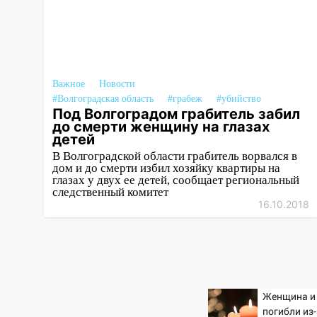
получили более 4,6 миллиона
рублей: перед судом
предстанет банда
автоподставщиков
13:36
В Инзе произошел
Важное
Новости
крупный пожар
#Волгоградская область
#грабеж
#убийство
Под Волгоградом грабитель забил
13:00
В суде защитили
до смерти женщину на глазах
репутацию мужчины, которого
детей
необоснованно обвиняли в
В Волгоградской области грабитель ворвался в
жестоком обращении с
дом и до смерти избил хозяйку квартиры на
животными
глазах у двух ее детей, сообщает региональный
следственный комитет
12:28
Миллион на «льготниках»:
16.10.2018
в Ульяновской области
перевозчик провернул хитрую
схему с чужими проездными
12:10
Ульяновский алиментщик
накопил 120 тысяч долга
Женщина и
погибли из