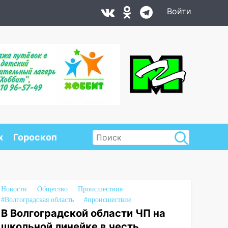
Войти
х
Гороскоп
Новости
Общество
Происшествия
#Волгоградская область
#происшествие
В Волгоградской области ЧП на
школьной линейке в честь