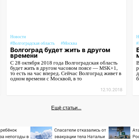
Новости
Н
#Волгоградская область
#Москва
#
Волгоград будет жить в другом
времени
С 28 октября 2018 года Волгоградская область
В
будет жить в другом часовом поясе — MSK+1,
р
то есть на час вперед. Сейчас Волгоград живет в
д
одном времени с Москвой, в то
б
12.10.2018
Ещё статьи...
 ребёнок
Спасатели отказались от
Ат
-за непогоды в
эвакуации тела Натальи
Ро