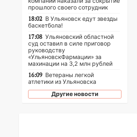
компании наказали за сокрытие
прошлого своего сотрудник
18:02
В Ульяновск едут звезды
баскетбола!
17:08
Ульяновский областной
суд оставил в силе приговор
руководству
«УльяновскФармации» за
махинации на 3,2 млн рублей
16:09
Ветераны легкой
атлетики из Ульяновска
успешно выступили на
Другие новости
Чемпионате России
16:02
В Ульяновской области
убрали более 28% площадей
зерновых и зернобобовых
культур