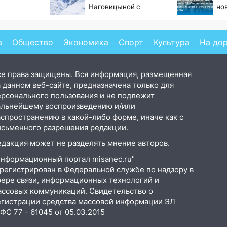
Наговицыной с
нов
семитысячника
202
на 
со
а
Общество
Экономика
Спорт
Культура
На до
се права защищены. Вся информация, размещенная
 данном веб-сайте, предназначена только для
ерсонального пользования и не подлежит
альнейшему воспроизведению и/или
аспространению в какой-либо форме, иначе как с
исьменного разрешения редакции.
едакция может не разделять мнение авторов.
Информационный портал misanec.ru"
арегистрирован в Федеральной службе по надзору в
фере связи, информационных технологий и
ассовых коммуникаций. Свидетельство о
егистрации средства массовой информации ЭЛ
С 77 - 61045 от 05.03.2015