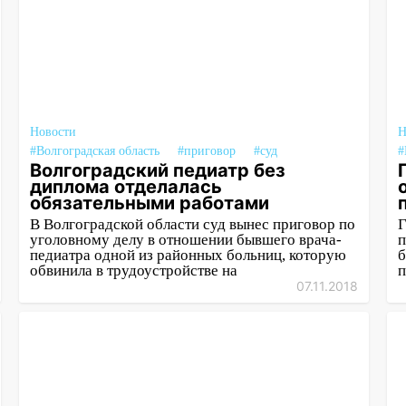
Новости
Н
#Волгоградская область
#приговор
#суд
#
Волгоградский педиатр без
диплома отделалась
обязательными работами
В Волгоградской области суд вынес приговор по
Г
уголовному делу в отношении бывшего врача-
п
педиатра одной из районных больниц, которую
б
обвинила в трудоустройстве на
п
07.11.2018