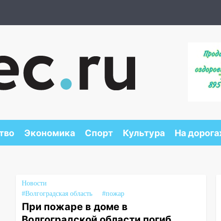
тво
Экономика
Спорт
Культура
На дорога
Новости
#Волгоградская область
#пожар
При пожаре в доме в
Волгоградской области погиб