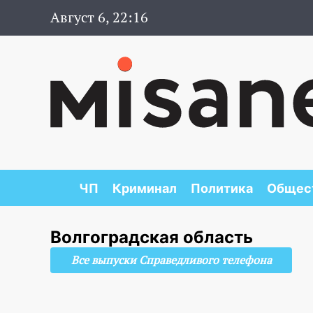
Август 6, 22:16
ЧП
Криминал
Политика
Общес
Волгоградская область
Все выпуски Справедливого телефона