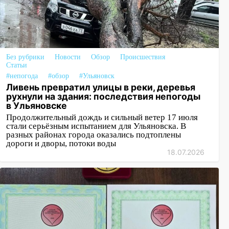
Без рубрики
Новости
Обзор
Происшествия
Статьи
#непогода
#обзор
#Ульяновск
Ливень превратил улицы в реки, деревья
рухнули на здания: последствия непогоды
в Ульяновске
Продолжительный дождь и сильный ветер 17 июля
стали серьёзным испытанием для Ульяновска. В
разных районах города оказались подтоплены
дороги и дворы, потоки воды
18.07.2026