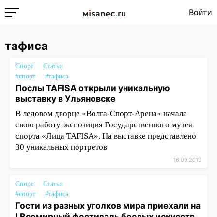
Войти
тафиса
Спорт
Статьи
#спорт
#тафиса
Послы TAFISA открыли уникальную
выставку в Ульяновске
В ледовом дворце «Волга-Спорт-Арена» начала
свою работу экспозиция Государственного музея
спорта «Лица TAFISA». На выставке представлено
30 уникальных портретов
16.09.2019
Спорт
Статьи
#спорт
#тафиса
Гости из разных уголков мира приехали на
I Всемирный фестиваль боевых искусств