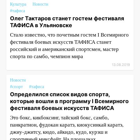
Культура
Новости
#тафиса
Олег Тактаров станет гостем фестиваля
ТАФИСА в Ульяновске
Стало известно, что почетным гостем I Всемирного
фестиваля боевых искусств ТАФИСА станет
российский и американский спортсмен, мастер
спорта по самбо, чемпион мира
13.08.2019
Новости
#спорт
#тафиса
Определился список видов спорта,
которые вошли в программу I Всемирного
фестиваля боевых искусств ТАФИСА
Это бокс, кикбоксинг, тайский бокс, самбо,
панкратион, фудокан каратэ, киокусинкай каратэ,
джиу-джитсу, кюдо, айкидо, кудо, курэш и
спортивный миксфайт. На площадках