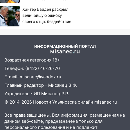
же в командовании ВМФ
Хантер Байден раскрыл
России за это полетят
величайшую ошибку
головы?
своего отца: бездействие
против Трампа
ИНФОРМАЦИОННЫЙ ПОРТАЛ
Возрастная категория 18+
Телефон: (8422) 46-26-70
E-mail: misanec@yandex.ru
Главный редактор - Мисанец З.Ф.
Учредитель - ИП Мисанец Р.Р.
© 2014-2026 Новости Ульяновска онлайн
misanec.ru
Все права защищены. Вся информация, размещенная на
данном веб-сайте, предназначена только для
персонального пользования и не подлежит