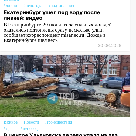
#ливни
#непогода
#подтопления
Екатеринбург ушел под воду после
ливней: видео
В Екатеринбурге 29 июня из-за сильных дождей
оказались подтоплены сразу несколько улиц,
сообщает корреспондент misanec.ru. Дождь в
Екатеринбурге шел весь
30.06.2026
Важное
Новости
Происшествия
#ДТП
#непогода
В центре Ульяновска дерево упало на два