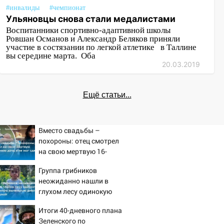
#инвалиды
#чемпионат
Ульяновцы снова стали медалистами
Воспитанники спортивно-адаптивной школы
Ровшан Османов и Александр Беляков приняли
участие в состязании по легкой атлетике в Таллине
вы середине марта. Оба
20.03.2019
Ещё статьи...
Вместо свадьбы –
похороны: отец смотрел
на свою мертвую 16-
летнюю дочь и не мог
Группа грибников
сдержать слезы
неожиданно нашли в
глухом лесу одинокую
испуганную маленькую
Итоги 40-дневного плана
девочку с игрушкой
Зеленского по