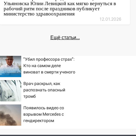
Ульяновска Юлии Левицкой как мягко вернуться в
рабочий ритм после праздников публикует
министерство здравоохранения
12.01.2026
Ещё статьи...
"Убил профессора страх":
Кто на самом деле
виноват в смерти ученого
Зезина, остановившего
Врач раскрыл, как
мальчишек на поле с
распознать опасный
горохом
тромб
Появилось видео со
взрывом Mercedes с
гендиректором
«Уралдронзавода» на
Урале