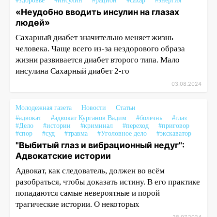
#здоровье
#инсулин
#рацион
#сахар
#энергия
«Неудобно вводить инсулин на глазах
людей»
Сахарный диабет значительно меняет жизнь
человека. Чаще всего из-за нездорового образа
жизни развивается диабет второго типа. Мало
инсулина Сахарный диабет 2-го
03.08.2024
Молодежная газета
Новости
Статьи
#адвокат
#адвокат Курганов Вадим
#болезнь
#глаз
#Дело
#истории
#криминал
#переход
#приговор
#спор
#суд
#травма
#Уголовное дело
#экскаватор
"Выбитый глаз и вибрационный недуг":
Адвокатские истории
Адвокат, как следователь, должен во всём
разобраться, чтобы доказать истину. В его практике
попадаются самые невероятные и порой
трагические истории. О некоторых