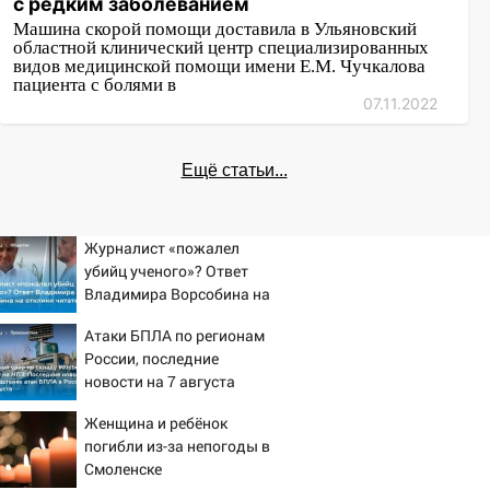
с редким заболеванием
Машина скорой помощи доставила в Ульяновский
областной клинический центр специализированных
видов медицинской помощи имени Е.М. Чучкалова
пациента с болями в
07.11.2022
Ещё статьи...
Журналист «пожалел
убийц ученого»? Ответ
Владимира Ворсобина на
отклики читателей
Атаки БПЛА по регионам
России, последние
новости на 7 августа
2026: последствия, атаки
Женщина и ребёнок
на склады Wildberries,
погибли из-за непогоды в
состояние пострадавших
Смоленске