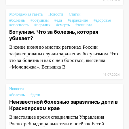
28.07.2024
Молодежная газета
Новости
Статьи
#болезнь
#ботулизм
#еда
#заражение
#здоровье
#опасность
#паралич
#смерть
#тошнота
Ботулизм. Что за болезнь, которая
убивает?
В конце июня во многих регионах России
зафиксированы случаи заражения ботулизмом. Что
это за болезнь и как с ней бороться, выясняла
«Молодёжка». Вспышка В
16.07.2024
Новости
#болезнь
#дети
Неизвестной болезнью заразились дети в
Красноярском крае
В настоящее время специалисты Управления
Роспотребнадзора вылетели в посёлок Ессей