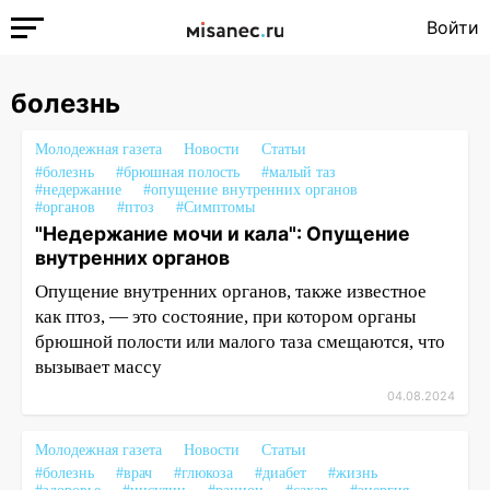
Войти
болезнь
Молодежная газета
Новости
Статьи
#болезнь
#брюшная полость
#малый таз
#недержание
#опущение внутренних органов
#органов
#птоз
#Симптомы
"Недержание мочи и кала": Опущение
внутренних органов
Опущение внутренних органов, также известное
как птоз, — это состояние, при котором органы
брюшной полости или малого таза смещаются, что
вызывает массу
04.08.2024
Молодежная газета
Новости
Статьи
#болезнь
#врач
#глюкоза
#диабет
#жизнь