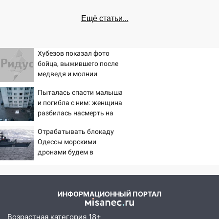
Ещё статьи...
Хубезов показал фото
бойца, выжившего после
медведя и молнии
Пыталась спасти малыша
и погибла с ним: женщина
разбилась насмерть на
глазах у детей 06/08/2026
Отрабатывать блокаду
– Новости
Одессы морскими
дронами будем в
Заполярье? А еще дальше
забраться адмиралы не
пробовали?
ИНФОРМАЦИОННЫЙ ПОРТАЛ
Возрастная категория 18+